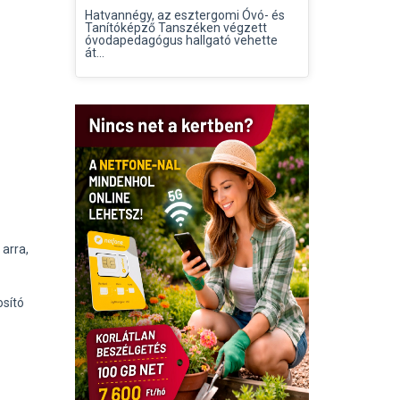
Hatvannégy, az esztergomi Óvó- és
Tanítóképző Tanszéken végzett
óvodapedagógus hallgató vehette
át...
 arra,
osító