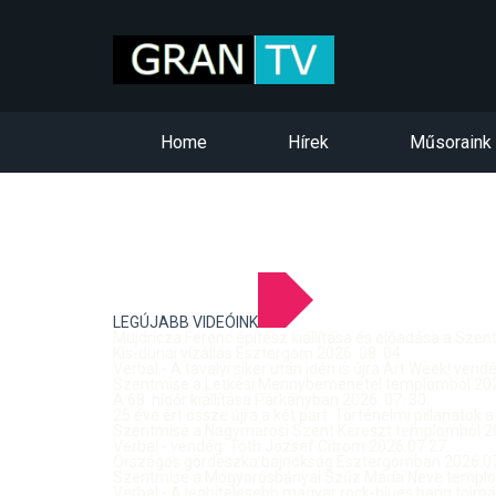
Home
Hírek
Műsoraink
LEGÚJABB VIDEÓINK
Mujdricza Ferenc építész kiállítása és előadása a Sze
Kis-dunai vízállás Esztergom 2026. 08. 04.
Verbal - A tavalyi siker után idén is újra Art Week! ven
Szentmise a Letkési Mennybemenetel templomból 2026
A 68. hídőr kiállítása Párkányban 2026. 07. 30.
25 éve ért össze újra a két part: Történelmi pillanatok a
Szentmise a Nagymarosi Szent Kereszt templomból 20
Verbal - vendég: Tóth József Citrom 2026.07.27.
Országos gördeszka bajnokság Esztergomban 2026.07
Szentmise a Mogyorósbányai Szűz Mária Neve templom
Verbal - A leghitelesebb magyar rock-blues hang tolmá