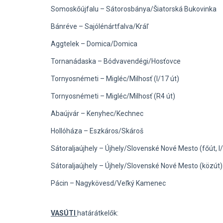
Somoskőújfalu – Sátorosbánya/Šiatorská Bukovinka
Bánréve – Sajólénártfalva/Kráľ
Aggtelek – Domica/Domica
Tornanádaska – Bódvavendégi/Hosťovce
Tornyosnémeti – Migléc/Milhosť (I/17 út)
Tornyosnémeti – Migléc/Milhosť (R4 út)
Abaújvár – Kenyhec/Kechnec
Hollóháza – Eszkáros/Skároš
Sátoraljaújhely – Újhely/Slovenské Nové Mesto (főút, I
Sátoraljaújhely – Újhely/Slovenské Nové Mesto (közút)
Pácin – Nagykövesd/Veľký Kamenec
VASÚTI
határátkelők: