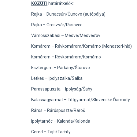
KÖZÚTI
határátkelők:
Rajka – Dunacsún/Čunovo (autópálya)
Rajka – Oroszvár/Rusovce
Vámosszabadi – Medve/Medveďov
Komárom – Révkomárom/Komárno (Monostori-híd)
Komárom – Révkomárom/Komárno
Esztergom – Párkány/Štúrovo
Letkés – Ipolyszalka/Salka
Parassapuszta – Ipolyság/Šahy
Balassagyarmat – Tótgyarmat/Slovenské Ďarmoty
Ráros – Ráróspuszta/Rároš
Ipolytarnóc – Kalonda/Kalonda
Cered – Tajti/Tachty