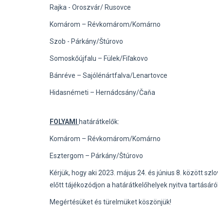
Rajka - Oroszvár/ Rusovce
Komárom – Révkomárom/Komárno
Szob - Párkány/Štúrovo
Somoskőújfalu – Fülek/Fiľakovo
Bánréve – Sajólénártfalva/Lenartovce
Hidasnémeti – Hernádcsány/Čaňa
FOLYAMI
határátkelők:
Komárom – Révkomárom/Komárno
Esztergom – Párkány/Štúrovo
Kérjük, hogy aki 2023. május 24. és június 8. között szlo
előtt tájékozódjon a határátkelőhelyek nyitva tartásáról
Megértésüket és türelmüket köszönjük!