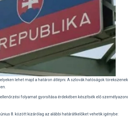
őhelyeken lehet majd a határon átlépni. A szlovák hatóságok törekszenek
yen.
árellenőrzési folyamat gyorsítása érdekében készítsék elő személyazon
nius 8. között kizárólag az alábbi határátkelőket vehetik igénybe: