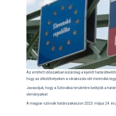
Az említett időszakban kizárólag a kijelölt határátkel
hogy az átkelőhelyeken a várakozási idő minimális leg
Javasoljuk, hogy a Szlovákia területére belépők a hat
okmányaikat.
A magyar-szlovák határszakaszon 2023. május 24. és jú