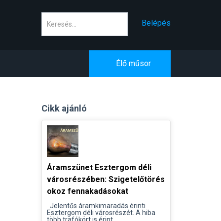
Keresés
Belépés
Élő műsor
Cikk ajánló
Áramszünet Esztergom déli
városrészében: Szigetelőtörés
okoz fennakadásokat
Jelentős áramkimaradás érinti
Esztergom déli városrészét. A hiba
több trafókört is érint...