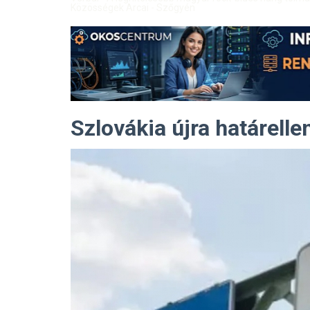
Közösségek Arcai - Szőgyén
Szlovákia újra határelle