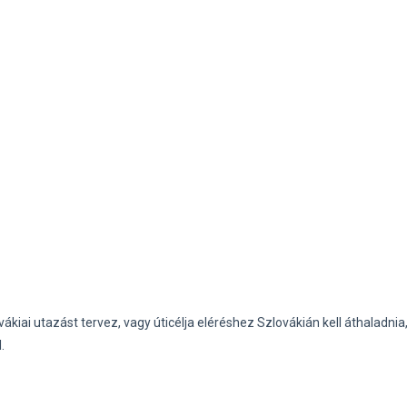
vákiai utazást tervez, vagy úticélja eléréshez Szlovákián kell áthaladnia
.