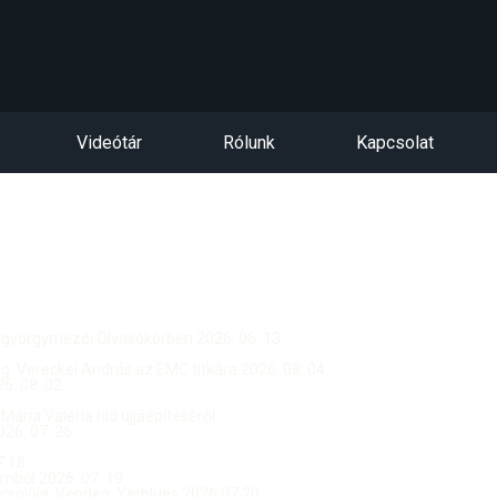
Videótár
Rólunk
Kapcsolat
ntgyörgymezői Olvasókörben 2026. 06. 13.
dég: Vereckei András az EMC titkára 2026. 08. 04.
. 08. 02.
 Mária Valéria híd újjáépítéséről
26. 07. 26.
.18.
ból 2026. 07. 19.
csolója, Vendég: Yerblues 2026.07.20.