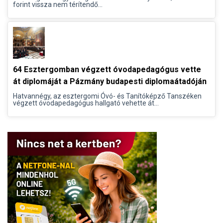
forint vissza nem térítendő...
64 Esztergomban végzett óvodapedagógus vette
át diplomáját a Pázmány budapesti diplomaátadóján
Hatvannégy, az esztergomi Óvó- és Tanítóképző Tanszéken
végzett óvodapedagógus hallgató vehette át...