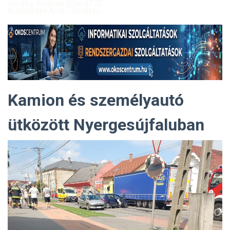
Vendég: Yerblues 2026.07.20.
Közösségek Arcai - Szőgyén
Kamion és személyautó
ütközött Nyergesújfaluban