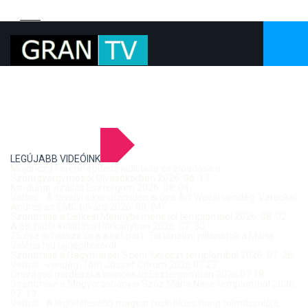
LEGÚJABB VIDEÓINK
Mujdricza Ferenc építész kiállítása és előadása a
Szentgyörgymezői Olvasókörben 2026. 06. 13.
Kis-dunai vízállás Esztergom 2026. 08. 04.
Verbal - A tavalyi siker után idén is újra Art Week! vendég: Vereckei
András az EMC titkára 2026. 08. 04.
Szentmise a Letkési Mennybemenetel templomból 2026. 08. 02.
A 68. hídőr kiállítása Párkányban 2026. 07. 30.
25 éve ért össze újra a két part: Történelmi pillanatok a Mária
Valéria híd újjáépítéséről
Szentmise a Nagymarosi Szent Kereszt templomból 2026. 07. 26.
Verbal - vendég: Tóth József Citrom 2026.07.27.
Országos gördeszka bajnokság Esztergomban 2026.07.18.
Szentmise a Mogyorósbányai Szűz Mária Neve templomból 2026.
07. 19.
Verbal - A leghitelesebb magyar rock-blues hang tolmácsolója,