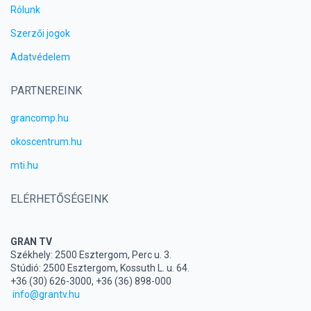
Rólunk
Szerzői jogok
Adatvédelem
PARTNEREINK
grancomp.hu
okoscentrum.hu
mti.hu
ELÉRHETŐSÉGEINK
GRAN TV
Székhely: 2500 Esztergom, Perc u. 3.
Stúdió: 2500 Esztergom, Kossuth L. u. 64.
+36 (30) 626-3000, +36 (36) 898-000
info@grantv.hu