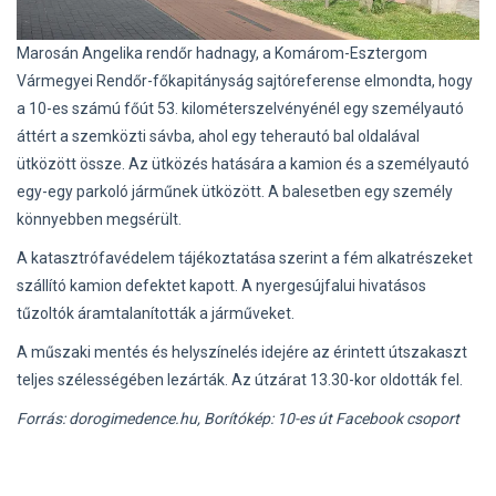
Marosán Angelika rendőr hadnagy, a Komárom-Esztergom
Vármegyei Rendőr-főkapitányság sajtóreferense elmondta, hogy
a 10-es számú főút 53. kilométerszelvényénél egy személyautó
áttért a szemközti sávba, ahol egy teherautó bal oldalával
ütközött össze. Az ütközés hatására a kamion és a személyautó
egy-egy parkoló járműnek ütközött. A balesetben egy személy
könnyebben megsérült.
A katasztrófavédelem tájékoztatása szerint a fém alkatrészeket
szállító kamion defektet kapott. A nyergesújfalui hivatásos
tűzoltók áramtalanították a járműveket.
A műszaki mentés és helyszínelés idejére az érintett útszakaszt
teljes szélességében lezárták. Az útzárat 13.30-kor oldották fel.
Forrás: dorogimedence.hu, Borítókép: 10-es út Facebook csoport