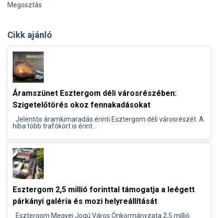
Megosztás
Cikk ajánló
Áramszünet Esztergom déli városrészében:
Szigetelőtörés okoz fennakadásokat
Jelentős áramkimaradás érinti Esztergom déli városrészét. A
hiba több trafókört is érint...
Esztergom 2,5 millió forinttal támogatja a leégett
párkányi galéria és mozi helyreállítását
Esztergom Megyei Jogú Város Önkormányzata 2,5 millió