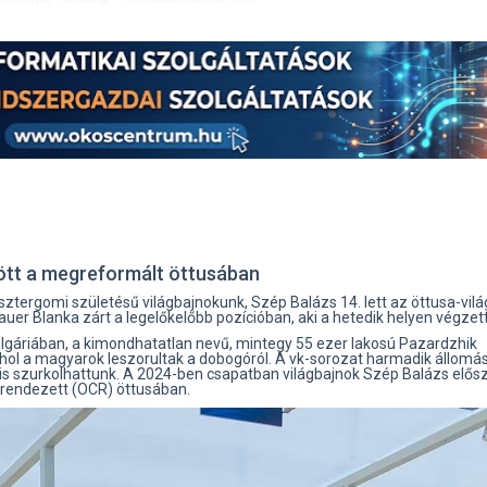
ött a megreformált öttusában
sztergomi születésű világbajnokunk, Szép Balázs 14. lett az öttusa-vil
uer Blanka zárt a legelőkelőbb pozícióban, aki a hetedik helyen végzett
Bulgáriában, a kimondhatatlan nevű, mintegy 55 ezer lakosú Pazardzhik
ahol a magyarok leszorultak a dobogóról. A vk-sorozat harmadik állomá
s szurkolhattunk. A 2024-ben csapatban világbajnok Szép Balázs előszö
grendezett (OCR) öttusában.