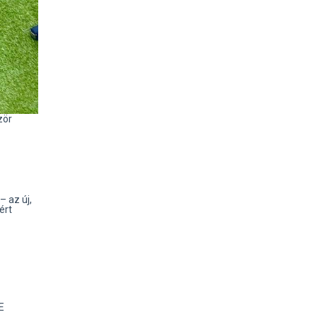
zör
 az új,
ért
E