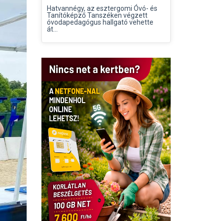
Hatvannégy, az esztergomi Óvó- és
Tanítóképző Tanszéken végzett
óvodapedagógus hallgató vehette
át...