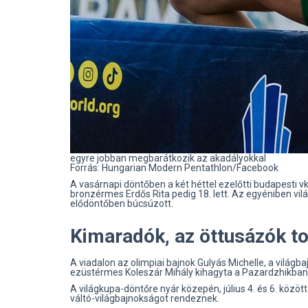
egyre jobban megbarátkozik az akadályokkal
Forrás: Hungarian Modern Pentathlon/Facebook
A vasárnapi döntőben a két héttel ezelőtti budapesti v
bronzérmes Erdős Rita pedig 18. lett. Az egyéniben vil
elődöntőben búcsúzott.
Kimaradók, az öttusázók t
A viadalon az olimpiai bajnok Gulyás Michelle, a vilá
ezüstérmes Koleszár Mihály kihagyta a Pazardzhikban
A világkupa-döntőre nyár közepén, július 4. és 6. közö
váltó-világbajnokságot rendeznek.