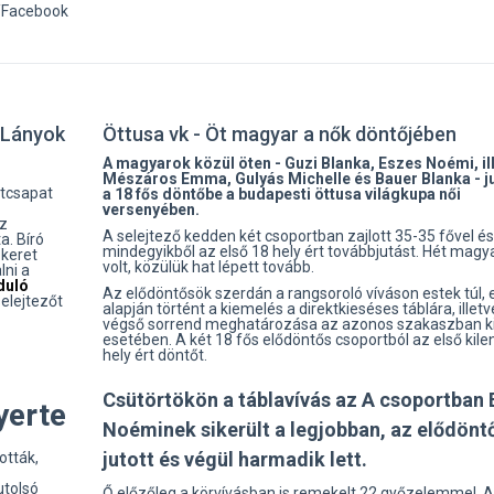
n/Facebook
 Lányok
Öttusa vk - Öt magyar a nők döntőjében
A magyarok közül öten - Guzi Blanka, Eszes Noémi, il
Mészáros Emma, Gulyás Michelle és Bauer Blanka - j
ktcsapat
a 18 fős döntőbe a budapesti öttusa világkupa női
versenyében.
az
A selejtező kedden két csoportban zajlott 35-35 fővel és
a. Bíró
mindegyikből az első 18 hely ért továbbjutást. Hét magya
 keret
volt, közülük hat lépett tovább.
lni a
duló
Az elődöntősök szerdán a rangsoroló víváson estek túl, 
elejtezőt
alapján történt a kiemelés a direktkieséses táblára, illetv
végső sorrend meghatározása az azonos szakaszban k
esetében. A két 18 fős elődöntős csoportból az első kile
hely ért döntőt.
Csütörtökön a táblavívás az A csoportban 
erte
Noéminek sikerült a legjobban, az elődönt
jutott és végül harmadik lett.
ották,
utolsó
Ő előzőleg a körvívásban is remekelt 22 győzelemmel. 