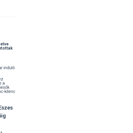
letve
utottak
r induló
ez
e a
iesők
nc-kilenc
Eszes
őig
Az