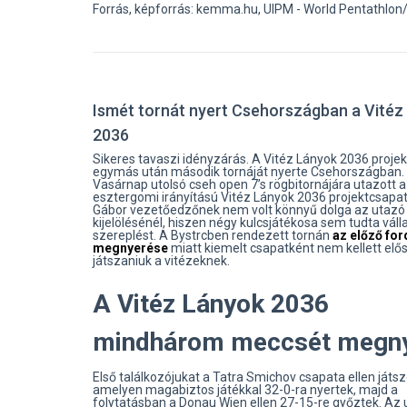
Forrás, képforrás: kemma.hu, UIPM - World Pentathlo
Ismét tornát nyert Csehországban a Vitéz
2036
Sikeres tavaszi idényzárás. A Vitéz Lányok 2036 proje
egymás után második tornáját nyerte Csehországban.
Vasárnap utolsó cseh open 7’s rögbitornájára utazott 
esztergomi irányítású Vitéz Lányok 2036 projektcsapat
Gábor vezetőedzőnek nem volt könnyű dolga az utazó
kijelölésénél, hiszen négy kulcsjátékosa sem tudta válla
szereplést. A Bystrcben rendezett tornán
az előző for
megnyerése
miatt kiemelt csapatként nem kellett elős
játszaniuk a vitézeknek.
A Vitéz Lányok 2036
mindhárom meccsét megny
Első találkozójukat a Tatra Smichov csapata ellen játsz
amelyen magabiztos játékkal 32-0-ra nyertek, majd a
folytatásban a Donau Wien ellen 27-15-re győztek. Az 