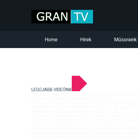
Home
Hírek
Műsoraink
LEGÚJABB VIDEÓINK
Mujdricza Ferenc építész kiállítása és előadása a Sze
Kis-dunai vízállás Esztergom 2026. 08. 04.
Verbal - A tavalyi siker után idén is újra Art Week! ven
Szentmise a Letkési Mennybemenetel templomból 2026
A 68. hídőr kiállítása Párkányban 2026. 07. 30.
25 éve ért össze újra a két part: Történelmi pillanatok a
Szentmise a Nagymarosi Szent Kereszt templomból 20
Verbal - vendég: Tóth József Citrom 2026.07.27.
Országos gördeszka bajnokság Esztergomban 2026.07
Szentmise a Mogyorósbányai Szűz Mária Neve templom
Verbal - A leghitelesebb magyar rock-blues hang tolmá