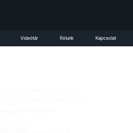
Videótár
Rólunk
Kapcsolat
ntgyörgymezői Olvasókörben 2026. 06. 13.
dég: Vereckei András az EMC titkára 2026. 08. 04.
. 08. 02.
 Mária Valéria híd újjáépítéséről
26. 07. 26.
.18.
ból 2026. 07. 19.
csolója, Vendég: Yerblues 2026.07.20.