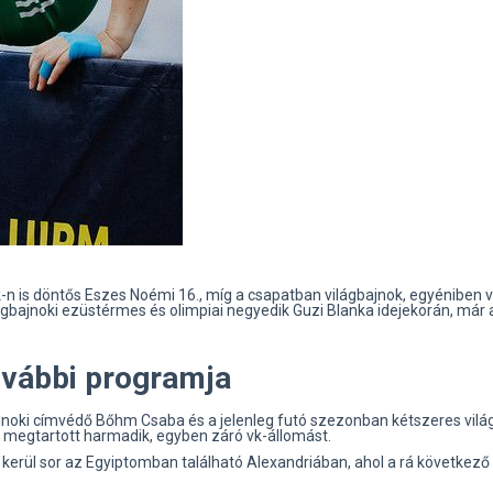
k-n is döntős Eszes Noémi 16., míg a csapatban világbajnok, egyéniben 
ágbajnoki ezüstérmes és olimpiai negyedik Guzi Blanka idejekorán, már 
ovábbi programja
gbajnoki címvédő Bőhm Csaba és a jelenleg futó szezonban kétszeres vil
 megtartott harmadik, egyben záró vk-állomást.
tt kerül sor az Egyiptomban található Alexandriában, ahol a rá következő