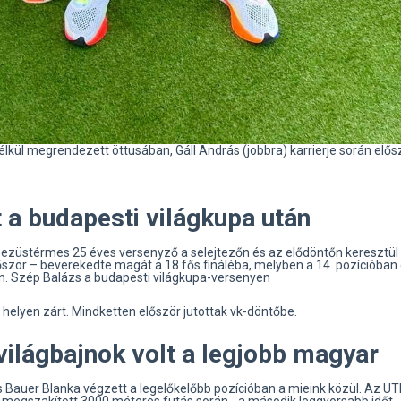
élkül megrendezett öttusában, Gáll András (jobbra) karrierje során elős
t a budapesti világkupa után
ezüstérmes 25 éves versenyző a selejtezőn és az elődöntőn keresztül –
ször – beverekedte magát a 18 fős fináléba, melyben a 14. pozícióban 
en. Szép Balázs a budapesti világkupa-versenyen
helyen zárt. Mindketten először jutottak vk-döntőbe.
ilágbajnok volt a legjobb magyar
Bauer Blanka végzett a legelőkelőbb pozícióban a mieink közül. Az UT