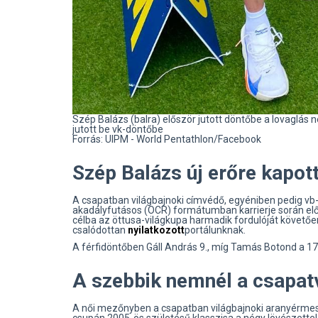
Szép Balázs (balra) először jutott döntőbe a lovaglás n
jutott be vk-döntőbe
Forrás: UIPM - World Pentathlon/Facebook
Szép Balázs új erőre kapot
A csapatban világbajnoki címvédő, egyéniben pedig vb-
akadályfutásos (OCR) formátumban karrierje során elő
célba az öttusa-világkupa harmadik fordulóját követő
csalódottan
nyilatkozott
portálunknak.
A férfidöntőben Gáll András 9., míg Tamás Botond a 17 
A szebbik nemnél a csapatv
A női mezőnyben a csapatban világbajnoki aranyérmes 