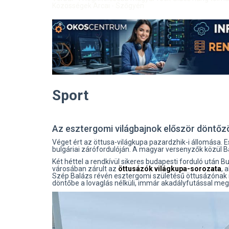
Közösségek Arcai - Szőgyén
Sport
Az esztergomi világbajnok először döntőz
Véget ért az öttusa-világkupa pazardzhik-i állomása. E
bulgáriai zárófordulóján. A magyar versenyzők közül Ba
Két héttel a rendkívül sikeres budapesti forduló után 
városában zárult az
öttusázók világkupa-sorozata
, 
Szép Balázs révén esztergomi születésű öttusázónak i
döntőbe a lovaglás nélküli, immár akadályfutással me