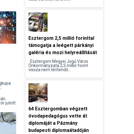
Esztergom 2,5 millió forinttal
támogatja a leégett párkányi
galéria és mozi helyreállítását
Esztergom Megyei Jogú Város
Önkormányzata 2,5 millió forint
vissza nem térítendő...
ágkupa
.
sán
r jutott
64 Esztergomban végzett
óvodapedagógus vette át
diplomáját a Pázmány
budapesti diplomaátadóján