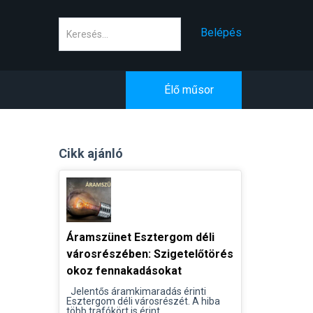
Keresés
Belépés
Élő műsor
Cikk ajánló
Áramszünet Esztergom déli
városrészében: Szigetelőtörés
okoz fennakadásokat
Jelentős áramkimaradás érinti
Esztergom déli városrészét. A hiba
több trafókört is érint...