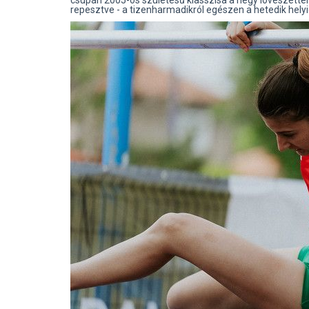
csupán 2005-ös születésű klasszisa a négy lövészette
repesztve - a tizenharmadikról egészen a hetedik helyig