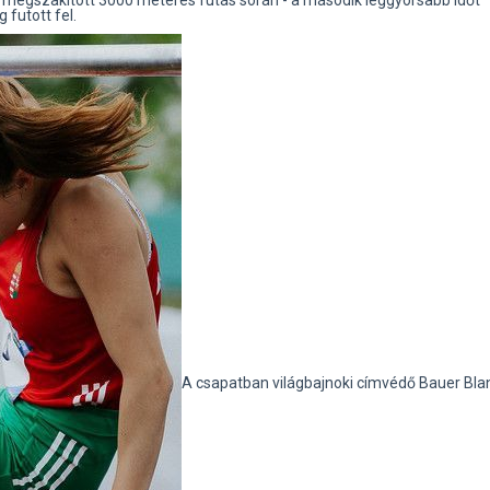
l megszakított 3000 méteres futás során - a második leggyorsabb időt
 futott fel.
A csapatban világbajnoki címvédő Bauer Bla