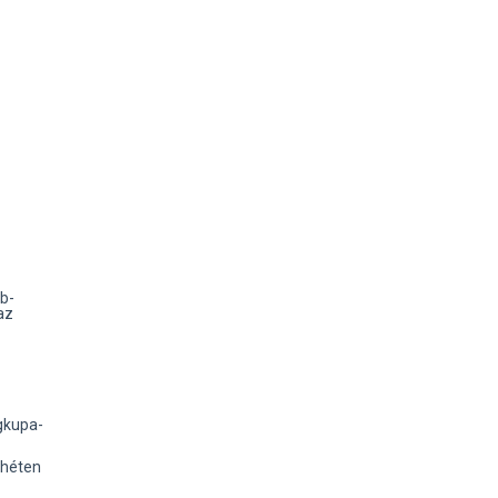
vb-
az
ágkupa-
 héten