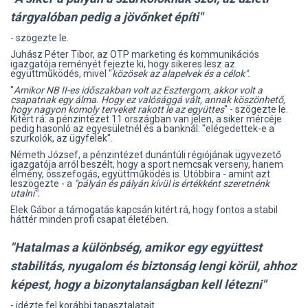
tárgyalóban pedig a jövőnket építi"
- szögezte le.
Juhász Péter Tibor, az OTP marketing és kommunikációs
igazgatója reményét fejezte ki, hogy sikeres lesz az
együttműködés, mivel "
közösek az alapelvek és a célok".
"
Amikor NB II-es időszakban volt az Esztergom, akkor volt a
csapatnak egy álma. Hogy ez valósággá vált, annak köszönhető,
hogy nagyon komoly terveket rakott le az együttes
" - szögezte le.
Kitért rá: a pénzintézet 11 országban van jelen, a siker mércéje
pedig hasonló az egyesületnél és a banknál: "elégedettek-e a
szurkolók, az ügyfelek".
Németh József, a pénzintézet dunántúli régiójának ügyvezető
igazgatója arról beszélt, hogy a sport nemcsak verseny, hanem
élmény, összefogás, együttműködés is. Utóbbira - amint azt
leszögezte - a
"pályán és pályán kívül is értékként szeretnénk
utalni".
Elek Gábor a támogatás kapcsán kitért rá, hogy fontos a stabil
háttér minden profi csapat életében.
"Hatalmas a különbség, amikor egy együttest
stabilitás, nyugalom és biztonság lengi körül, ahhoz
képest, hogy a bizonytalanságban kell létezni"
- idézte fel korábbi tapasztalatait.