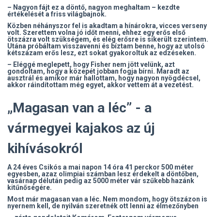
– Nagyon fájt ez a döntő, nagyon meghaltam – kezdte
értékelését a friss világbajnok.
Közben néhányszor fel is akadtam a hínárokra, vicces verseny
volt. Szerettem volna jó időt menni, ehhez egy erős első
ötszázra volt szükségem, és elég erősre is sikerült szerintem.
Utána próbáltam visszavenni és bíztam benne, hogy az utolsó
kétszázam erős lesz, ezt sokat gyakoroltuk az edzéseken.
– Eléggé meglepett, hogy Fisher nem jött velünk, azt
gondoltam, hogy a közepét jobban fogja bírni. Maradt az
ausztrál és amikor már hallottam, hogy nagyon nyögdécsel,
akkor ráindítottam még egyet, akkor vettem át a vezetést.
„Magasan van a léc” - a
vármegyei kajakos az új
kihívásokról
A 24 éves Csikós a mai napon 14 óra 41 perckor 500 méter
egyesben, azaz olimpiai számban lesz érdekelt a döntőben,
vasárnap délután pedig az 5000 méter vár szűkebb hazánk
kitűnőségére.
Most már magasan van a léc. Nem mondom, hogy ötszázon is
nyernem kell, de nyilván szeretnék ott lenni az élmezőnyben