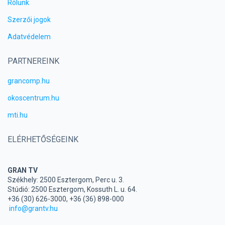
Rólunk
Szerzői jogok
Adatvédelem
PARTNEREINK
grancomp.hu
okoscentrum.hu
mti.hu
ELÉRHETŐSÉGEINK
GRAN TV
Székhely: 2500 Esztergom, Perc u. 3.
Stúdió: 2500 Esztergom, Kossuth L. u. 64.
+36 (30) 626-3000, +36 (36) 898-000
info@grantv.hu