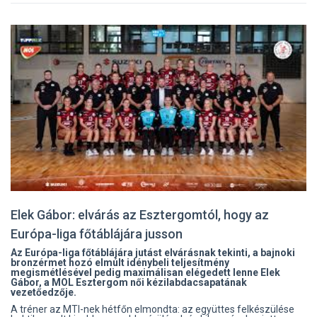
Elek Gábor: elvárás az Esztergomtól, hogy az
Európa-liga főtáblájára jusson
Az Európa-liga főtáblájára jutást elvárásnak tekinti, a bajnoki
bronzérmet hozó elmúlt idénybeli teljesítmény
megismétlésével pedig maximálisan elégedett lenne Elek
Gábor, a MOL Esztergom női kézilabdacsapatának
vezetőedzője.
A tréner az MTI-nek hétfőn elmondta: az együttes felkészülése