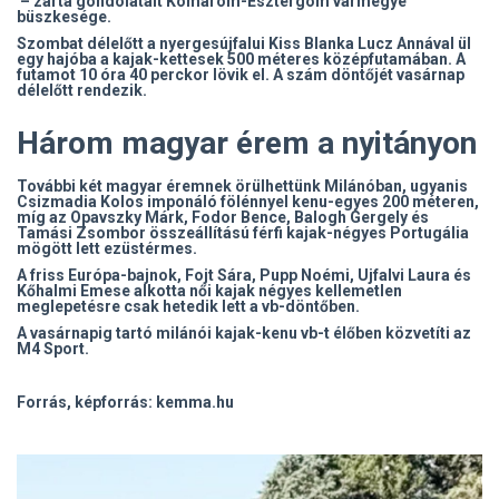
– zárta gondolatait Komárom-Esztergom vármegye
büszkesége.
Szombat délelőtt a nyergesújfalui Kiss Blanka Lucz Annával ül
egy hajóba a kajak-kettesek 500 méteres középfutamában. A
futamot 10 óra 40 perckor lövik el. A szám döntőjét vasárnap
délelőtt rendezik.
Három magyar érem a nyitányon
További két magyar éremnek örülhettünk Milánóban, ugyanis
Csizmadia Kolos imponáló fölénnyel kenu-egyes 200 méteren,
míg az Opavszky Márk, Fodor Bence, Balogh Gergely és
Tamási Zsombor összeállítású férfi kajak-négyes Portugália
mögött lett ezüstérmes.
A friss Európa-bajnok, Fojt Sára, Pupp Noémi, Ujfalvi Laura és
Kőhalmi Emese alkotta női kajak négyes kellemetlen
meglepetésre csak hetedik lett a vb-döntőben.
A vasárnapig tartó milánói kajak-kenu vb-t élőben közvetíti az
M4 Sport.
Forrás, képforrás: kemma.hu