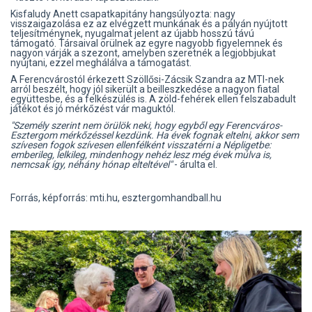
Kisfaludy Anett csapatkapitány hangsúlyozta: nagy
visszaigazolása ez az elvégzett munkának és a pályán nyújtott
teljesítménynek, nyugalmat jelent az újabb hosszú távú
támogató. Társaival örülnek az egyre nagyobb figyelemnek és
nagyon várják a szezont, amelyben szeretnék a legjobbjukat
nyújtani, ezzel meghálálva a támogatást.
A Ferencvárostól érkezett Szöllősi-Zácsik Szandra az MTI-nek
arról beszélt, hogy jól sikerült a beilleszkedése a nagyon fiatal
együttesbe, és a felkészülés is. A zöld-fehérek ellen felszabadult
játékot és jó mérkőzést vár maguktól.
"Személy szerint nem örülök neki, hogy egyből egy Ferencváros-
Esztergom mérkőzéssel kezdünk. Ha évek fognak eltelni, akkor sem
szívesen fogok szívesen ellenfélként visszatérni a Népligetbe:
emberileg, lelkileg, mindenhogy nehéz lesz még évek múlva is,
nemcsak így, néhány hónap elteltével"
- árulta el.
Forrás, képforrás: mti.hu, esztergomhandball.hu