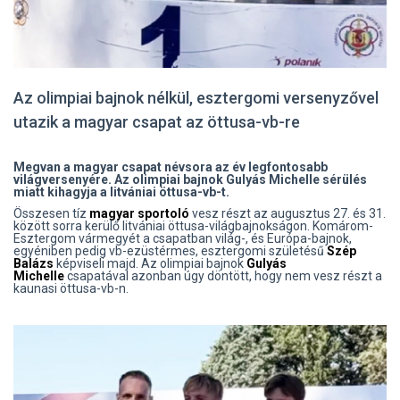
Az olimpiai bajnok nélkül, esztergomi versenyzővel
utazik a magyar csapat az öttusa-vb-re
Megvan a magyar csapat névsora az év legfontosabb
világversenyére. Az olimpiai bajnok Gulyás Michelle sérülés
miatt kihagyja a litvániai öttusa-vb-t.
Összesen tíz
magyar sportoló
vesz részt az augusztus 27. és 31.
között sorra kerülő litvániai öttusa-világbajnokságon. Komárom-
Esztergom vármegyét a csapatban világ-, és Európa-bajnok,
egyéniben pedig vb-ezüstérmes, esztergomi születésű
Szép
Balázs
képviseli majd. Az olimpiai bajnok
Gulyás
Michelle
csapatával azonban úgy döntött, hogy nem vesz részt a
kaunasi öttusa-vb-n.