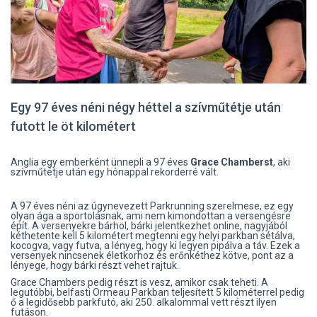
Egy 97 éves néni négy héttel a szívműtétje után
futott le öt kilométert
Anglia egy emberként ünnepli a 97 éves
Grace Chamberst
, aki
szívműtétje után egy hónappal rekorderré vált.
A 97 éves néni az úgynevezett Parkrunning szerelmese, ez egy
olyan ága a sportolásnak, ami nem kimondottan a versengésre
épít. A versenyekre bárhol, bárki jelentkezhet online, nagyjából
kéthetente kell 5 kilométert megtenni egy helyi parkban sétálva,
kocogva, vagy futva, a lényeg, hogy ki legyen pipálva a táv. Ezek a
versenyek nincsenek életkorhoz és erőnkéthez kötve, pont az a
lényege, hogy bárki részt vehet rajtuk.
Grace Chambers pedig részt is vesz, amikor csak teheti. A
legutóbbi, belfasti Ormeau Parkban teljesített 5 kilométerrel pedig
ő a legidősebb parkfutó, aki 250. alkalommal vett részt ilyen
futáson.