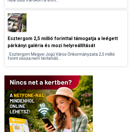
hiba több trafókört is érint...
Esztergom 2,5 millió forinttal támogatja a leégett
párkányi galéria és mozi helyreállítását
Esztergom Megyei Jogú Város Önkormányzata 2,5 millió
forint vissza nem térítendő...