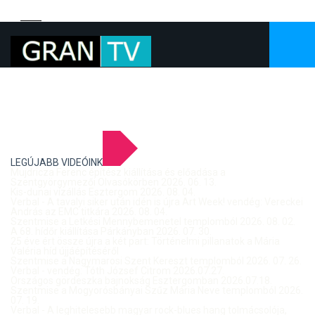
LEGÚJABB VIDEÓINK
Mujdricza Ferenc építész kiállítása és előadása a
Szentgyörgymezői Olvasókörben 2026. 06. 13.
Kis-dunai vízállás Esztergom 2026. 08. 04.
Verbal - A tavalyi siker után idén is újra Art Week! vendég: Vereckei
András az EMC titkára 2026. 08. 04.
Szentmise a Letkési Mennybemenetel templomból 2026. 08. 02.
A 68. hídőr kiállítása Párkányban 2026. 07. 30.
25 éve ért össze újra a két part: Történelmi pillanatok a Mária
Valéria híd újjáépítéséről
Szentmise a Nagymarosi Szent Kereszt templomból 2026. 07. 26.
Verbal - vendég: Tóth József Citrom 2026.07.27.
Országos gördeszka bajnokság Esztergomban 2026.07.18.
Szentmise a Mogyorósbányai Szűz Mária Neve templomból 2026.
07. 19.
Verbal - A leghitelesebb magyar rock-blues hang tolmácsolója,