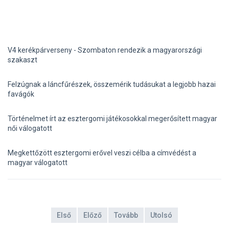
V4 kerékpárverseny - Szombaton rendezik a magyarországi
szakaszt
Felzúgnak a láncfűrészek, összemérik tudásukat a legjobb hazai
favágók
Történelmet írt az esztergomi játékosokkal megerősített magyar
női válogatott
Megkettőzött esztergomi erővel veszi célba a címvédést a
magyar válogatott
Első
Előző
Tovább
Utolsó