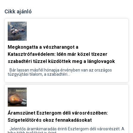
Cikk ajánló
Megkongatta a vészharangot a
Katasztrófavédelem: Idén már közel tízezer
szabadtéri tűzzel küzdöttek meg a lánglovagok
Bár lassan másfél hónapja érvényben van az országos
tűzgyújtási tilalom, a szabadtéri...
Áramszünet Esztergom déli városrészében:
Szigetelőtörés okoz fennakadásokat
Jelentős áramkimaradás érinti Esztergom déli városrészét. A