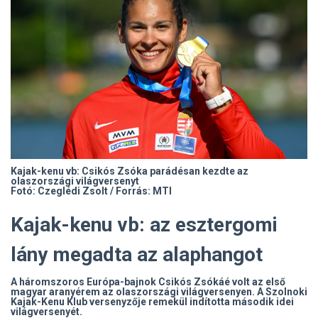
Kajak-kenu vb: Csikós Zsóka parádésan kezdte az
olaszországi világversenyt
Fotó: Czeglédi Zsolt / Forrás: MTI
Kajak-kenu vb: az esztergomi
lány megadta az alaphangot
A háromszoros Európa-bajnok Csikós Zsókáé volt az első
magyar aranyérem az olaszországi világversenyen. A Szolnoki
Kajak-Kenu Klub versenyzője remekül indította második idei
világversenyét.