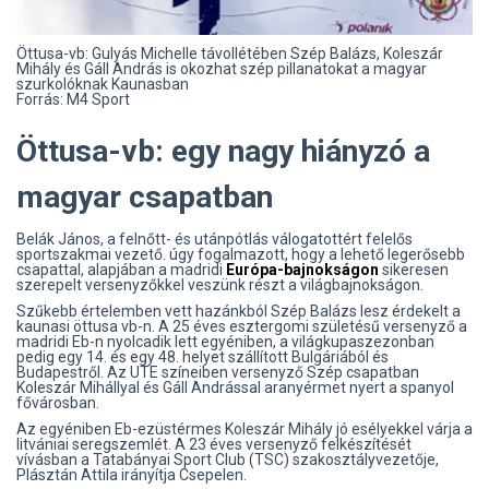
Öttusa-vb: Gulyás Michelle távollétében Szép Balázs, Koleszár
Mihály és Gáll András is okozhat szép pillanatokat a magyar
szurkolóknak Kaunasban
Forrás: M4 Sport
Öttusa-vb: egy nagy hiányzó a
magyar csapatban
Belák János, a felnőtt- és utánpótlás válogatottért felelős
sportszakmai vezető. úgy fogalmazott, hogy a lehető legerősebb
csapattal, alapjában a madridi
Európa-bajnokságon
sikeresen
szerepelt versenyzőkkel veszünk részt a világbajnokságon.
Szűkebb értelemben vett hazánkból Szép Balázs lesz érdekelt a
kaunasi öttusa vb-n. A 25 éves esztergomi születésű versenyző a
madridi Eb-n nyolcadik lett egyéniben, a világkupaszezonban
pedig egy 14. és egy 48. helyet szállított Bulgáriából és
Budapestről. Az UTE színeiben versenyző Szép csapatban
Koleszár Mihállyal és Gáll Andrással aranyérmet nyert a spanyol
fővárosban.
Az egyéniben Eb-ezüstérmes Koleszár Mihály jó esélyekkel várja a
litvániai seregszemlét. A 23 éves versenyző felkészítését
vívásban a Tatabányai Sport Club (TSC) szakosztályvezetője,
Plásztán Attila irányítja Csepelen.