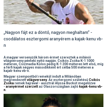
„Nagyon fájt ez a döntő, nagyon meghaltam” -
csodálatos esztergomi aranyérem a kajak-kenu vb-
n
A magyar versenyzők három érmet szereztek a milánói
világverseny pénteki nyitó napján. Csikós Zsóka K-1 1000
méteren, Csizmadia Kolos pedig K-1 200 méteren lett első, míg
a férfi kajak négyes másodikként ért célba 500 méteren a
kajak-kenu vb-n.
Magyar szempontból remekül indult a Milánóban
megrendezett
világverseny
. Az esztergomi születésű
Csikós
Zsóka
remek hajrával - ausztrál Alyssa Buckot megelőzve
-
aranyérmet szerzett
az Olaszországban zajló
kajak-kenu vb-
n
.