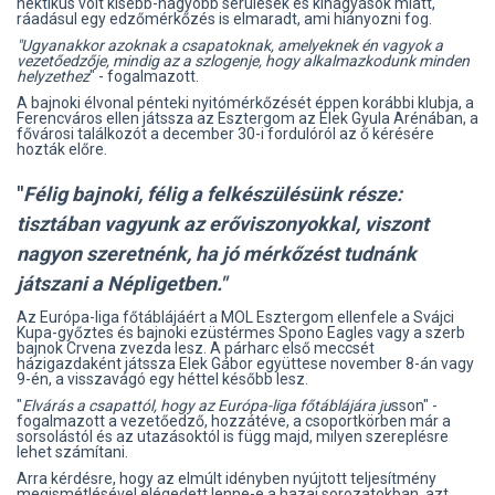
hektikus volt kisebb-nagyobb sérülések és kihagyások miatt,
ráadásul egy edzőmérkőzés is elmaradt, ami hiányozni fog.
"Ugyanakkor azoknak a csapatoknak, amelyeknek én vagyok a
vezetőedzője, mindig az a szlogenje, hogy alkalmazkodunk minden
helyzethez
" - fogalmazott.
A bajnoki élvonal pénteki nyitómérkőzését éppen korábbi klubja, a
Ferencváros ellen játssza az Esztergom az Elek Gyula Arénában, a
fővárosi találkozót a december 30-i fordulóról az ő kérésére
hozták előre.
"
Félig bajnoki, félig a felkészülésünk része:
tisztában vagyunk az erőviszonyokkal, viszont
nagyon szeretnénk, ha jó mérkőzést tudnánk
játszani a Népligetben."
Az Európa-liga főtáblájáért a MOL Esztergom ellenfele a Svájci
Kupa-győztes és bajnoki ezüstérmes Spono Eagles vagy a szerb
bajnok Crvena zvezda lesz. A párharc első meccsét
házigazdaként játssza Elek Gábor együttese november 8-án vagy
9-én, a visszavágó egy héttel később lesz.
"
Elvárás a csapattól, hogy az Európa-liga főtáblájára ju
sson" -
fogalmazott a vezetőedző, hozzátéve, a csoportkörben már a
sorsolástól és az utazásoktól is függ majd, milyen szereplésre
lehet számítani.
Arra kérdésre, hogy az elmúlt idényben nyújtott teljesítmény
megismétlésével elégedett lenne-e a hazai sorozatokban, azt