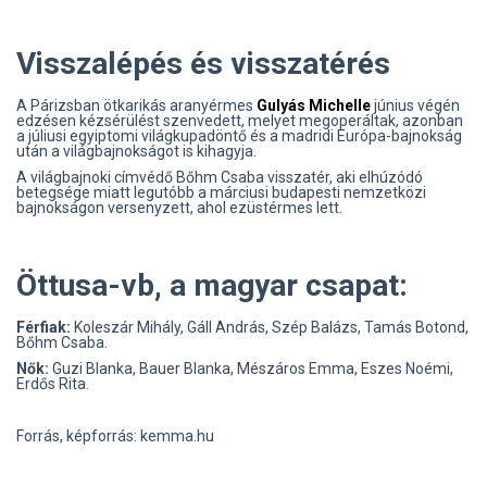
Visszalépés és visszatérés
A Párizsban ötkarikás aranyérmes
Gulyás Michelle
június végén
edzésen kézsérülést szenvedett, melyet megoperáltak, azonban
a júliusi egyiptomi világkupadöntő és a madridi Európa-bajnokság
után a világbajnokságot is kihagyja.
A világbajnoki címvédő Bőhm Csaba visszatér, aki elhúzódó
betegsége miatt legutóbb a márciusi budapesti nemzetközi
bajnokságon versenyzett, ahol ezüstérmes lett.
Öttusa-vb, a magyar csapat:
Férfiak:
Koleszár Mihály, Gáll András, Szép Balázs, Tamás Botond,
Bőhm Csaba.
Nők:
Guzi Blanka, Bauer Blanka, Mészáros Emma, Eszes Noémi,
Erdős Rita.
Forrás, képforrás: kemma.hu