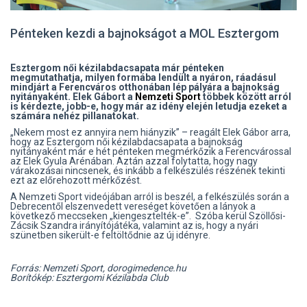
Pénteken kezdi a bajnokságot a MOL Esztergom
Esztergom női kézilabdacsapata már pénteken
megmutathatja, milyen formába lendült a nyáron, ráadásul
mindjárt a Ferencváros otthonában lép pályára a bajnokság
nyitányaként. Elek Gábort a
Nemzeti Sport
többek között arról
is kérdezte, jobb-e, hogy már az idény elején letudja ezeket a
számára nehéz pillanatokat.
„Nekem most ez annyira nem hiányzik” – reagált Elek Gábor arra,
hogy az Esztergom női kézilabdacsapata a bajnokság
nyitányaként már e hét pénteken megmérkőzik a Ferencvárossal
az Elek Gyula Arénában. Aztán azzal folytatta, hogy nagy
várakozásai nincsenek, és inkább a felkészülés részének tekinti
ezt az előrehozott mérkőzést.
A Nemzeti Sport videójában arról is beszél, a felkészülés során a
Debrecentől elszenvedett vereséget követően a lányok a
következő meccseken „kiengesztelték-e”. Szóba kerül Szöllősi-
Zácsik Szandra irányítójátéka, valamint az is, hogy a nyári
szünetben sikerült-e feltöltődnie az új idényre.
Forrás: Nemzeti Sport, dorogimedence.hu
Borítókép: Esztergomi Kézilabda Club