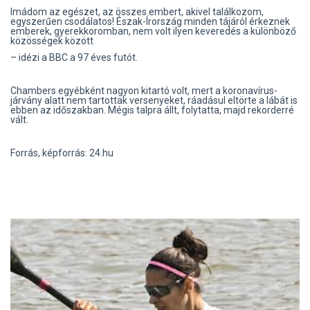
Imádom az egészet, az összes embert, akivel találkozom,
egyszerűen csodálatos! Észak-Írország minden tájáról érkeznek
emberek, gyerekkoromban, nem volt ilyen keveredés a különböző
közösségek között
– idézi a BBC a 97 éves futót.
Chambers egyébként nagyon kitartó volt, mert a koronavírus-
járvány alatt nem tartottak versenyeket, ráadásul eltörte a lábát is
ebben az időszakban. Mégis talpra állt, folytatta, majd rekorderré
vált.
Forrás, képforrás: 24.hu