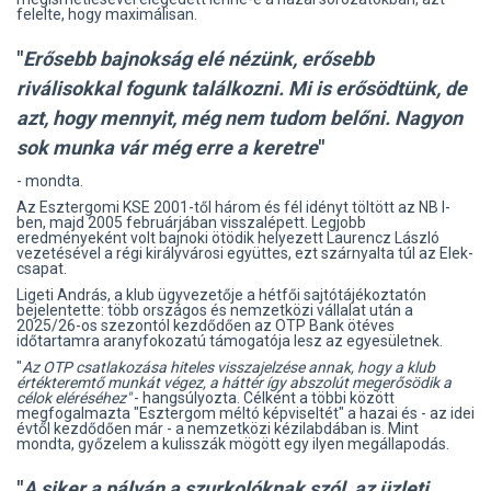
felelte, hogy maximálisan.
"
Erősebb bajnokság elé nézünk, erősebb
riválisokkal fogunk találkozni. Mi is erősödtünk, de
azt, hogy mennyit, még nem tudom belőni. Nagyon
sok munka vár még erre a keretre
"
- mondta.
Az Esztergomi KSE 2001-től három és fél idényt töltött az NB I-
ben, majd 2005 februárjában visszalépett. Legjobb
eredményeként volt bajnoki ötödik helyezett Laurencz László
vezetésével a régi királyvárosi együttes, ezt szárnyalta túl az Elek-
csapat.
Ligeti András, a klub ügyvezetője a hétfői sajtótájékoztatón
bejelentette: több országos és nemzetközi vállalat után a
2025/26-os szezontól kezdődően az OTP Bank ötéves
időtartamra aranyfokozatú támogatója lesz az egyesületnek.
"
Az OTP csatlakozása hiteles visszajelzése annak, hogy a klub
értékteremtő munkát végez, a háttér így abszolút megerősödik a
célok eléréséhez"
- hangsúlyozta. Célként a többi között
megfogalmazta "Esztergom méltó képviseltét" a hazai és - az idei
évtől kezdődően már - a nemzetközi kézilabdában is. Mint
mondta, győzelem a kulisszák mögött egy ilyen megállapodás.
"
A siker a pályán a szurkolóknak szól, az üzleti