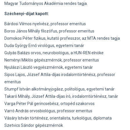
Magyar Tudományos Akadémia rendes tagja.
Széchenyi-díjat kapott:
Bárdosi Vilmos nyelvész, professor emeritus
Boros János Mihály filozófus, professor emeritus
Domokos Péter fizikus, kutató professzor, az MTA rendes tagja
Duda György Ernő virológus, egyetemi tanár
Gulyás Balázs orvos, neurobiológus, a HUN-REN elnöke
Neményi Miklós gépészmérnök, professor emeritus
Nyulászi László vegyészmérnök, egyetemi tanár
Sipos Lajos, József Attila-díjas irodalomtörténész, professor
emeritus
Stumpf István alkotmányjogász, politológus, egyetemi tanár
Takaró Mihály, József Attila-díjas író, irodalomtörténész, tanár
Varga Péter Pál gerincsebész, ortopéd szakorvos
Varró András orvosbiológus, professor emeritus
Vásáry István történész, orientalista, turkológus, diplomata
Szetvics Sándor gépészmérnök