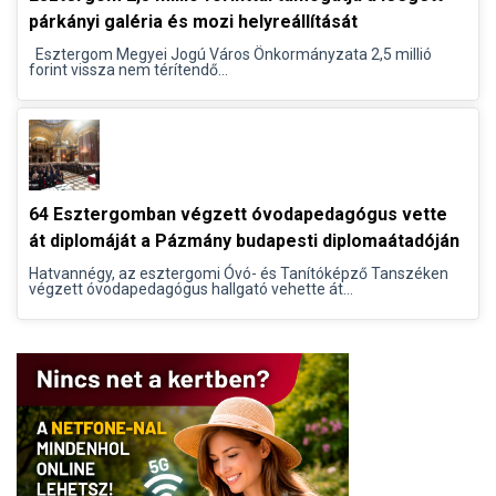
párkányi galéria és mozi helyreállítását
Esztergom Megyei Jogú Város Önkormányzata 2,5 millió
forint vissza nem térítendő...
64 Esztergomban végzett óvodapedagógus vette
át diplomáját a Pázmány budapesti diplomaátadóján
Hatvannégy, az esztergomi Óvó- és Tanítóképző Tanszéken
végzett óvodapedagógus hallgató vehette át...