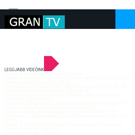
LEGÚJABB VIDEÓINK
Kis-Dunai vízállás Esztergom 2026. 08. 04.
Verbal - A tavalyi siker után idén is újra Art Week! vendég: Vereckei
András az EMC titkára 2026. 08. 04.
Szentmise a Letkési Mennybemenetel templomból 2026. 08. 02.
A 68. hídőr kiállítása Párkányban 2026. 07. 30.
25 éve ért össze újra a két part: Történelmi pillanatok a Mária
Valéria híd újjáépítéséről
Szentmise a Nagymarosi Szent Kereszt templomból 2026. 07. 26.
Verbal - vendég: Tóth József Citrom 2026.07.27.
Országos gördeszka bajnokság Esztergomban 2026.07.18.
Szentmise a Mogyorósbányai Szűz Mária Neve templomból 2026.
07. 19.
Verbal - A leghitelesebb magyar rock-blues hang tolmácsolója,
Vendég: Yerblues 2026.07.20.
Közösségek Arcai - Szőgyén