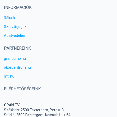
INFORMÁCIÓK
Rólunk
Szerzői jogok
Adatvédelem
PARTNEREINK
grancomp.hu
okoscentrum.hu
mti.hu
ELÉRHETŐSÉGEINK
GRAN TV
Székhely: 2500 Esztergom, Perc u. 3.
Stúdió: 2500 Esztergom, Kossuth L. u. 64.