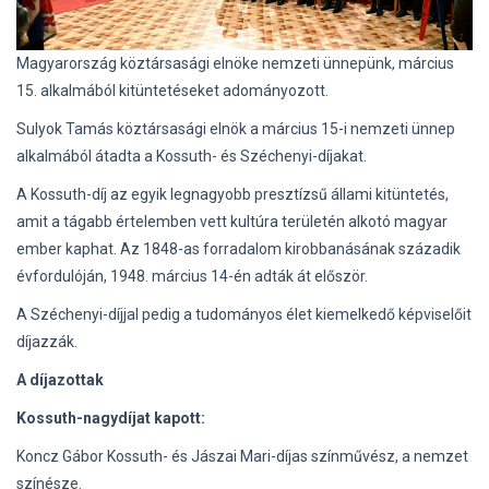
Magyarország köztársasági elnöke nemzeti ünnepünk, március
15. alkalmából kitüntetéseket adományozott.
Sulyok Tamás köztársasági elnök a március 15-i nemzeti ünnep
alkalmából átadta a Kossuth- és Széchenyi-díjakat.
A Kossuth-díj az egyik legnagyobb presztízsű állami kitüntetés,
amit a tágabb értelemben vett kultúra területén alkotó magyar
ember kaphat. Az 1848-as forradalom kirobbanásának századik
évfordulóján, 1948. március 14-én adták át először.
A Széchenyi-díjjal pedig a tudományos élet kiemelkedő képviselőit
díjazzák.
A díjazottak
Kossuth-nagydíjat kapott:
Koncz Gábor Kossuth- és Jászai Mari-díjas színművész, a nemzet
színésze.