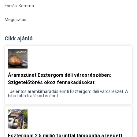
Forrás: Kemma
Megosztás
Cikk ajánló
Áramszünet Esztergom déli városrészében:
Szigetelőtörés okoz fennakadásokat
Jelentős áramkimaradás érinti Esztergom déli városrészét. A
hiba több trafókört is érint...
Esztergom 2,5 millió forinttal támogatja a leégett