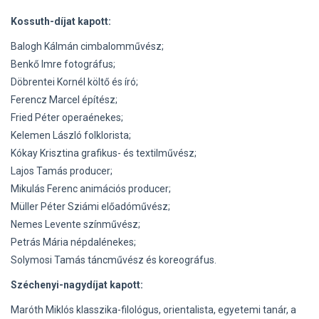
Kossuth-díjat kapott:
Balogh Kálmán cimbalomművész;
Benkő Imre fotográfus;
Döbrentei Kornél költő és író;
Ferencz Marcel építész;
Fried Péter operaénekes;
Kelemen László folklorista;
Kókay Krisztina grafikus- és textilművész;
Lajos Tamás producer;
Mikulás Ferenc animációs producer;
Müller Péter Sziámi előadóművész;
Nemes Levente színművész;
Petrás Mária népdalénekes;
Solymosi Tamás táncművész és koreográfus.
Széchenyi-nagydíjat kapott:
Maróth Miklós klasszika-filológus, orientalista, egyetemi tanár, a