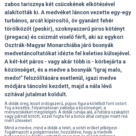
zabos tarisznya két csücskének elkötésével
alakították ki. A medvéket láncon vezette egy-egy
turbános, arcát kipirosító, öv gyanánt fehér
törölközőt (peskir), szoknyaszerű piros kötényt
(pregaca) és csizmát viselő férfi, aki az egykori
Osztrák-Magyar Monarchiába járó bosnyák
medvetáncoltatókat idézte fel keleties külsejével.
A két-két páros - vagy akár több is - körbejárta a
közönséget, és a medve a bosnyák "Igraj malo,
medo!" felszólítására esetlenül, igazi medve
módjára táncolni kezdett, majd a nála lévő
szitával jutalmat koldult.
A didák öreg, kicsit ördögszerű, púpos figura kötélből font ostort
fog a kezébe, folyamatosan zaklatja a közönséget, a
menyecskéket megölelgeti. A didák ruhája alá, a hátára szakajtót
vagy párnát kötött, ezzel fogta fel a botos által csínyjei miatt reá
mért ütéseket.
Mind a medve, mind a didák a telet, a sötét erőket jelképezi -
fogalmazott a polgármester, hozzátéve, hogy a medvék