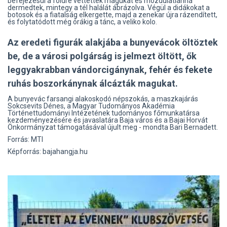
befejezésül a földre vettették magukat és mozdulatlanná
dermedtek, mintegy a tél halálát ábrázolva. Végül a didákokat a
botosok és a fiatalság elkergette, majd a zenekar újra rázendített,
és folytatódott még órákig a tánc, a veliko kolo.
Az eredeti figurák alakjába a bunyevácok öltöztek
be, de a városi polgárság is jelmezt öltött, ők
leggyakrabban vándorcigánynak, fehér és fekete
ruhás boszorkánynak álcázták magukat.
A bunyevác farsangi alakoskodó népszokás, a maszkajárás
Sokcsevits Dénes, a Magyar Tudományos Akadémia
Történettudományi Intézetének tudományos főmunkatársa
kezdeményezésére és javaslatára Baja város és a Bajai Horvát
Önkormányzat támogatásával újult meg - mondta Bari Bernadett.
Forrás: MTI
Képforrás: bajahangja.hu