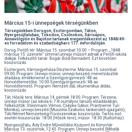
Március 15-i ünnepségek térségünkben
Térségünkben Dorogon, Esztergomban, Táton,
Nyergesújfaluban, Tokodon, Csolnokon, Sárisápon,
Annavölgyön és Bajóton tartanak megemlékezést az 1848/49-
es forradalom és szabadságharc 177. évfordulóján.
Dorog, Petőfi tér: Március 15. szombat 10:00 – Program: „1848.
március 15. üzenete” címmel ünnepi műsort adnak a Petőfi-iskola
diákjai. Felkészítő tanár: Bogár-Bódi Bernadett. Ezt követően
koszorúzás.
Esztergom, Vármegyeháza Díszterme: Március 15. szombat
09:00. Program: Ünnepi műsor, ünnepi beszéd, menetzászlók
átadása, emlékmenet a Szentgyörgymezői ’48-as
Honvédtemetőbe. 10:00 Szentgyörgymezői ’48-as
Honvédtemető. Program: Nemzeti dal, ökumenikus áldás,
koszorúzás.
Tát, Hősök tere: Március 14. péntek 18:00. Program: Térzene,
ünnepi műsor (az iskola 6-7-8 osztályos tanulói előadásában,
felkészítők: Steinmann Vilmos, Csépke Gábor, Prantnerné Turi
Mónika), ünnepi beszéd (Muszela Szabolcs tankerületi igazgató),
Táti Német Nemzetiségi Fúvószenekar, koszorúzás. Tartós eső
esetén koszorúzás: 18:00 (Hősök tere), műsor: 18:30 (Kultúrház).
Nyergesújfalu, Ady Endre Művelődési Központ és Könyvtár:
Március 13. csütörtök, 12:45. Program: Ünnepi beszéd (Mihelik