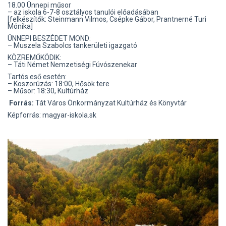
18.00 Ünnepi műsor
– az iskola 6-7-8 osztályos tanulói előadásában
[felkészítők: Steinmann Vilmos, Csépke Gábor, Prantnerné Turi
Mónika]
ÜNNEPI BESZÉDET MOND:
– Muszela Szabolcs tankerületi igazgató
KÖZREMŰKÖDIK:
– Táti Német Nemzetiségi Fúvószenekar
Tartós eső esetén:
– Koszorúzás: 18:00, Hősök tere
– Műsor: 18:30, Kultúrház
Forrás:
Tát Város Önkormányzat Kultúrház és Könyvtár
Képforrás: magyar-iskola.sk