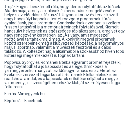
Troják Frigyes beszámolt róla, hogy idén is folytatódik az Idősek
Akadémiája, amely a csalások és becsapások megelőzésére
helyezi az előadások fókuszát. Ugyanakkor az év tervei között
nagy hangsúlyt kapnak a testet mozgató programok: túrák,
gyaloglások, jóga, örömtánc. Gondoskodnak azonban a szellem
frissen tartásáról is a memóriatréningek folytatásával. Kiemelt
hangsúlyt helyeznek az egészséges táplálkozásra is, amelyet egy
nagy rendezvény keretében, az „Az vagy, amit megeszel”
mottójával tartanak majd meg. A konkrét megyei programok
között szerepelnek még a klubvezetői képzések, a hagyományos
májusi sportnap, valamint a művészeti fesztivál és a dalos
találkozó. A költészet napja alkalmából a szokásokhoz híven több
kistérségi megemlékezést is fognak tartani.
Popovics György és Romanek Etelka egyaránt örömét fejezte ki,
hogy folytatódhat a jó kapcsolat és az együttműködés a
vármegyei önkormányzat, az Idősügyi Tanács és az Életet az
Éveknek szervezet tagjai között. Romanek Etelka alelnök idén
roadshowra indul, és a kapcsolatok erősítése céljából a megye
valamennyi, összességében félszáz klubját személyesen fogja
felkeresni.
Forrás: Mimegyenk.hu
Képforrás: Facebook