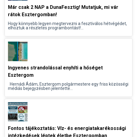
Már csak 2 NAP a DunaFesztig! Mutatjuk, mi vár
rátok Esztergomban!
Hogy könnyebb legyen megtervezni a fesztiválos hétvégédet,
elhoztuk a részletes programbontást!...
Ingyenes strandolással enyhíti a hőséget
Esztergom
Hernádi Ádám, Esztergom polgármestere egy friss közösségi
médiás bejegyzésben jelentette...
Fontos tájékoztatás: Víz- és energiatakarékossági
intézkedések léptek életbe Esztergomban