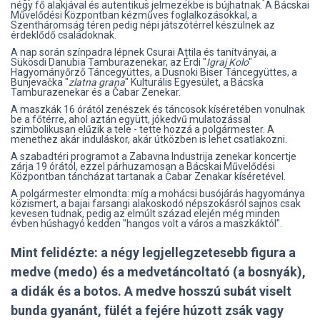
négy fő alakjával és autentikus jelmezekbe is bújhatnak. A Bácskai
Művelődési Központban kézműves foglalkozásokkal, a
Szentháromság téren pedig népi játszótérrel készülnek az
érdeklődő családoknak.
A nap során színpadra lépnek Csurai Attila és tanítványai, a
Sükösdi Danubia Tamburazenekar, az Érdi "
Igraj Kolo
"
Hagyományőrző Táncegyüttes, a Dusnoki Biser Táncegyüttes, a
Bunjevačka "
zlatna grana
" Kulturális Egyesület, a Bácska
Tamburazenekar és a Čabar Zenekar.
A maszkák 16 órától zenészek és táncosok kíséretében vonulnak
be a főtérre, ahol aztán együtt, jókedvű mulatozással
szimbolikusan elűzik a tele - tette hozzá a polgármester. A
menethez akár induláskor, akár útközben is lehet csatlakozni.
A szabadtéri programot a Zabavna Industrija zenekar koncertje
zárja 19 órától, ezzel párhuzamosan a Bácskai Művelődési
Központban táncházat tartanak a Čabar Zenakar kíséretével.
A polgármester elmondta: míg a mohácsi busójárás hagyománya
közismert, a bajai farsangi alakoskodó népszokásról sajnos csak
kevesen tudnak, pedig az elmúlt század elején még minden
évben húshagyó kedden "hangos volt a város a maszkáktól".
Mint felidézte: a négy legjellegzetesebb figura a
medve (medo) és a medvetáncoltató (a bosnyák),
a didák és a botos. A medve hosszú subát viselt
bunda gyanánt, fülét a fejére húzott zsák vagy