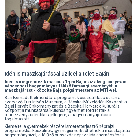
Idén is maszkajárással űzik el a telet Baján
Idén is megrendezik március 1-jén Baján az alvégi bunyevác
népcsoport hagyományos télűző farsangi eseményét, a
maszkajárást - közölte Baja polgármestere az MTI-vel.
Bari Bernadett elmondta: a programok összeállítása során a
szervező Türr István Múzeum, a Bácskai Művelődési Központ, a
Bajai Horvát Önkormányzat és a Bácskai Horvátok Kulturális
Központja munkatársai különös figyelmet fordítottak a
rendezvény autentikus jellegére, a hagyományápolásra -
fogalmazott.
Kiemelte: a gyermekek részére ismeretterjesztő néprajzi
programokkal készülnek, így megismerkedhetnek a maszkajárás
hagyományaival, a télűző bunyevác népszokás eseményének