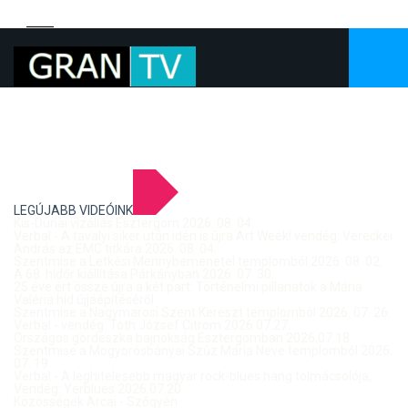
LEGÚJABB VIDEÓINK
Kis-Dunai vízállás Esztergom 2026. 08. 04.
Verbal - A tavalyi siker után idén is újra Art Week! vendég: Vereckei
András az EMC titkára 2026. 08. 04.
Szentmise a Letkési Mennybemenetel templomból 2026. 08. 02.
A 68. hídőr kiállítása Párkányban 2026. 07. 30.
25 éve ért össze újra a két part: Történelmi pillanatok a Mária
Valéria híd újjáépítéséről
Szentmise a Nagymarosi Szent Kereszt templomból 2026. 07. 26.
Verbal - vendég: Tóth József Citrom 2026.07.27.
Országos gördeszka bajnokság Esztergomban 2026.07.18.
Szentmise a Mogyorósbányai Szűz Mária Neve templomból 2026.
07. 19.
Verbal - A leghitelesebb magyar rock-blues hang tolmácsolója,
Vendég: Yerblues 2026.07.20.
Közösségek Arcai - Szőgyén