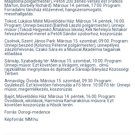
Magdolna polgármester), Petőfi 200 zenés-verses est (Patkós
Márton, Borbély Richárd). Március 14. péntek, 17:00. Program:
Forradalmi táncház élőzenével, hangszersimogató,
mesehallgatás.
Tokod, Lukácsi Máté Művelődési Ház: Március 14. péntek, 16:00.
Program: Ünnepi beszéd (Bánhidi László polgármester), ünnepi
műsor (Tokodi Hegyeskő Általános Iskola), Kék Nefelejcs Nótakör
felvezetésével menet a Petőfi Sándor szoborhoz, koszorúzás.
Csolnok, Szent János Park: Március 15. szombat, 09:00. Program:
Ünnepi beszéd (Kolonics Péterné polgármester), ünnepélyes
zászlófelvonás, Czakó Sára és a Musical Akadémia tagjainak
előadása.
Sárisáp, Szabadság tér: Március 15. szombat, 10:00. Program:
Ünnepi műsor. Ezt követően a Virágom, virágom… című
rajzkiállítás megnyitása és díjátadó a Sárisápi Bányász Közösségi
Térben.
Annavölgy, Óvoda: Március 15. szombat, 09:30. Program:
Gyülekező. Ezt követően felvonulás a Fő térre. 10:00 Fő tér: Ünnepi
műsor, megemlékezés, koszorúzás.
Bajót, Művelődési Ház: Március 14. péntek, 16.00. Program:
Óvodások, iskolások, Harmónia Kamarakórus műsora. Ezt
követően koszorúzás a Hősök terén.
Forrás: Dorogi-medence
Képforrás: MM.hu