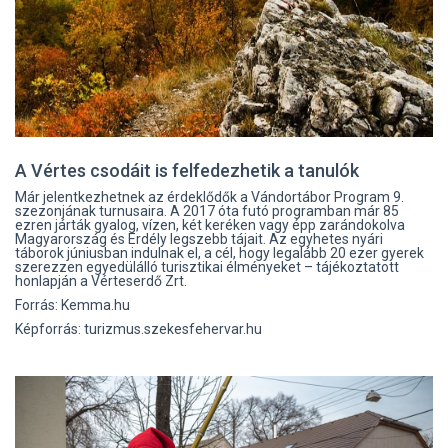
A Vértes csodáit is felfedezhetik a tanulók
Már jelentkezhetnek az érdeklődők a Vándortábor Program 9.
szezonjának turnusaira. A 2017 óta futó programban már 85
ezren járták gyalog, vízen, két keréken vagy épp zarándokolva
Magyarország és Erdély legszebb tájait. Az egyhetes nyári
táborok júniusban indulnak el, a cél, hogy legalább 20 ezer gyerek
szerezzen egyedülálló turisztikai élményeket – tájékoztatott
honlapján a Vérteserdő Zrt.
Forrás: Kemma.hu
Képforrás: turizmus.szekesfehervar.hu