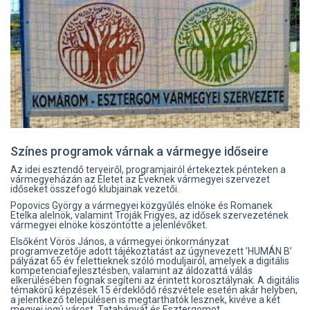
Színes programok várnak a vármegye időseire
Az idei esztendő terveiről, programjairól értekeztek pénteken a
vármegyeházán az Életet az Éveknek vármegyei szervezet
időseket összefogó klubjainak vezetői.
Popovics György a vármegyei közgyűlés elnöke és Romanek
Etelka alelnök, valamint Troják Frigyes, az idősek szervezetének
vármegyei elnöke köszöntötte a jelenlévőket.
Elsőként Vörös János, a vármegyei önkormányzat
programvezetője adott tájékoztatást az úgynevezett ’HUMÁN B’
pályázat 65 év felettieknek szóló moduljairól, amelyek a digitális
kompetenciafejlesztésben, valamint az áldozattá válás
elkerülésében fognak segíteni az érintett korosztálynak. A digitális
témakörű képzések 15 érdeklődő részvétele esetén akár helyben,
a jelentkező településen is megtarthatók lesznek, kivéve a két
megyei jogú várost, Tatabányát és Esztergomot.