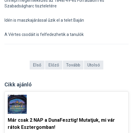
Ünnepi megemlékezés az 1848/49-es Forradalom és
Szabadságharc tiszteletére
Idén is maszkajárással űzik el a telet Baján
A Vértes csodáit is felfedezhetik a tanulók
Első
Előző
Tovább
Utolsó
Cikk ajánló
Már csak 2 NAP a DunaFesztig! Mutatjuk, mi vár
rátok Esztergomban!