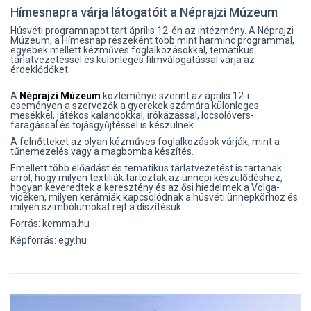
Hímesnapra várja látogatóit a Néprajzi Múzeum
Húsvéti programnapot tart április 12-én az intézmény. A Néprajzi
Múzeum, a Hímesnap részeként több mint harminc programmal,
egyebek mellett kézműves foglalkozásokkal, tematikus
tárlatvezetéssel és különleges filmválogatással várja az
érdeklődőket.
A
Néprajzi Múzeum
közleménye szerint az április 12-i
eseményen a szervezők a gyerekek számára különleges
mesékkel, játékos kalandokkal, írókázással, locsolóvers-
faragással és tojásgyűjtéssel is készülnek.
A felnőtteket az olyan kézműves foglalkozások várják, mint a
tűnemezelés vagy a magbomba készítés.
Emellett több előadást és tematikus tárlatvezetést is tartanak
arról, hogy milyen textíliák tartoztak az ünnepi készülődéshez,
hogyan keveredtek a keresztény és az ősi hiedelmek a Volga-
vidéken, milyen kerámiák kapcsolódnak a húsvéti ünnepkörhöz és
milyen szimbólumokat rejt a díszítésük.
Forrás: kemma.hu
Képforrás: egy.hu