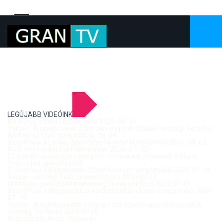
LEGÚJABB VIDEÓINK
Kis-Dunai vízállás Esztergom 2026. 08. 04.
Verbal - A tavalyi siker után idén is újra Art Week! vendég: Vereckei
András az EMC titkára 2026. 08. 04.
Szentmise a Letkési Mennybemenetel templomból 2026. 08. 02.
A 68. hídőr kiállítása Párkányban 2026. 07. 30.
25 éve ért össze újra a két part: Történelmi pillanatok a Mária
Valéria híd újjáépítéséről
Szentmise a Nagymarosi Szent Kereszt templomból 2026. 07. 26.
Verbal - vendég: Tóth József Citrom 2026.07.27.
Országos gördeszka bajnokság Esztergomban 2026.07.18.
Szentmise a Mogyorósbányai Szűz Mária Neve templomból 2026.
07. 19.
Verbal - A leghitelesebb magyar rock-blues hang tolmácsolója,
Vendég: Yerblues 2026.07.20.
Közösségek Arcai - Szőgyén