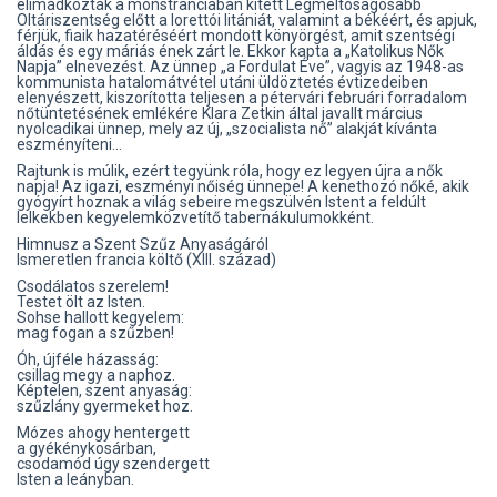
elimádkozták a monstranciában kitett Legméltóságosabb
Oltáriszentség előtt a lorettói litániát, valamint a békéért, és apjuk,
férjük, fiaik hazatéréséért mondott könyörgést, amit szentségi
áldás és egy máriás ének zárt le. Ekkor kapta a „Katolikus Nők
Napja” elnevezést. Az ünnep „a Fordulat Éve”, vagyis az 1948-as
kommunista hatalomátvétel utáni üldöztetés évtizedeiben
elenyészett, kiszorította teljesen a pétervári februári forradalom
nőtüntetésének emlékére Klara Zetkin által javallt március
nyolcadikai ünnep, mely az új, „szocialista nő” alakját kívánta
eszményíteni…
Rajtunk is múlik, ezért tegyünk róla, hogy ez legyen újra a nők
napja! Az igazi, eszményi nőiség ünnepe! A kenethozó nőké, akik
gyógyírt hoznak a világ sebeire megszülvén Istent a feldúlt
lelkekben kegyelemközvetítő tabernákulumokként.
Himnusz a Szent Szűz Anyaságáról
Ismeretlen francia költő (XIII. század)
Csodálatos szerelem!
Testet ölt az Isten.
Sohse hallott kegyelem:
mag fogan a szűzben!
Óh, újféle házasság:
csillag megy a naphoz.
Képtelen, szent anyaság:
szűzlány gyermeket hoz.
Mózes ahogy hentergett
a gyékénykosárban,
csodamód úgy szendergett
Isten a leányban.