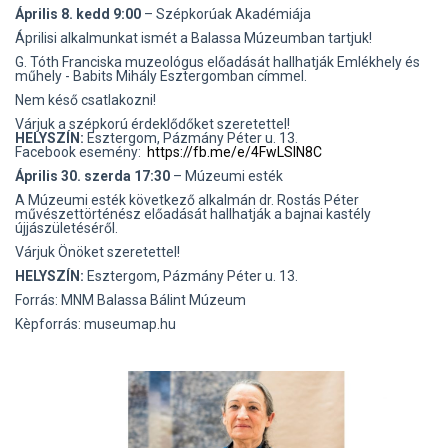
Április 8. kedd 9:00
– Szépkorúak Akadémiája
Áprilisi alkalmunkat ismét a Balassa Múzeumban tartjuk!
G. Tóth Franciska muzeológus előadását hallhatják Emlékhely és
műhely - Babits Mihály Esztergomban címmel.
Nem késő csatlakozni!
Várjuk a szépkorú érdeklődőket szeretettel!
HELYSZÍN:
Esztergom, Pázmány Péter u. 13.
Facebook esemény:
https://fb.me/e/4FwLSlN8C
Április 30. szerda 17:30
– Múzeumi esték
A Múzeumi esték következő alkalmán dr. Rostás Péter
művészettörténész előadását hallhatják a bajnai kastély
újjászületéséről.
Várjuk Önöket szeretettel!
HELYSZÍN:
Esztergom, Pázmány Péter u. 13.
Forrás: MNM Balassa Bálint Múzeum
Kèpforrás: museumap.hu