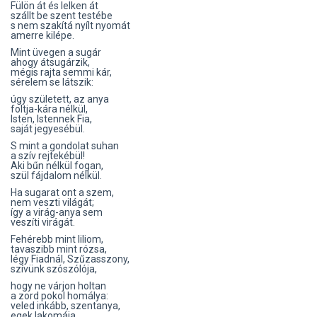
Fülön át és lelken át
szállt be szent testébe
s nem szakítá nyílt nyomát
amerre kilépe.
Mint üvegen a sugár
ahogy átsugárzik,
mégis rajta semmi kár,
sérelem se látszik:
úgy született, az anya
foltja-kára nélkül,
Isten, Istennek Fia,
saját jegyesébül.
S mint a gondolat suhan
a szív rejtekébül!
Aki bűn nélkül fogan,
szül fájdalom nélkül.
Ha sugarat ont a szem,
nem veszti világát;
így a virág-anya sem
veszíti virágát.
Fehérebb mint liliom,
tavaszibb mint rózsa,
légy Fiadnál, Szűzasszony,
szívünk szószólója,
hogy ne várjon holtan
a zord pokol homálya:
veled inkább, szentanya,
egek lakomája.