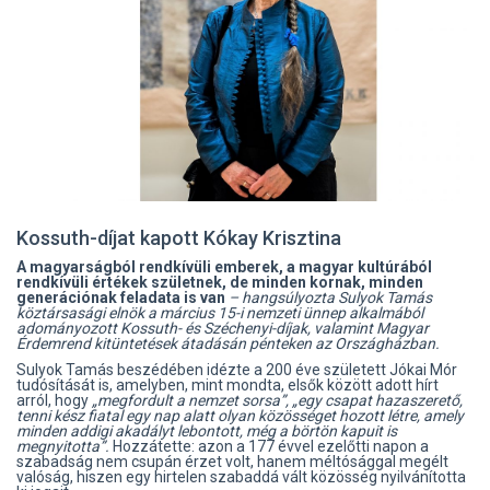
Kossuth-díjat kapott Kókay Krisztina
A magyarságból rendkívüli emberek, a magyar kultúrából
rendkívüli értékek születnek, de minden kornak, minden
generációnak feladata is van
– hangsúlyozta Sulyok Tamás
köztársasági elnök a március 15-i nemzeti ünnep alkalmából
adományozott Kossuth- és Széchenyi-díjak, valamint Magyar
Érdemrend kitüntetések átadásán pénteken az Országházban.
Sulyok Tamás beszédében idézte a 200 éve született Jókai Mór
tudósítását is, amelyben, mint mondta, elsők között adott hírt
arról, hogy
„megfordult a nemzet sorsa”, „egy csapat hazaszerető,
tenni kész fiatal egy nap alatt olyan közösséget hozott létre, amely
minden addigi akadályt lebontott, még a börtön kapuit is
megnyitotta”.
Hozzátette: azon a 177 évvel ezelőtti napon a
szabadság nem csupán érzet volt, hanem méltósággal megélt
valóság, hiszen egy hirtelen szabaddá vált közösség nyilvánította