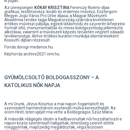
ki jogait.
Az ünnepségen
KÓKAY KRISZTINA
Ferenczy Noémi-díjas
grafikus, textilművész, kiváló és érdemes művész, Esztergom
Megyei Jogú Város Pro Urbe díjasa, a Magyar Művészeti
Akadémia rendes tagja Magyarország számára kivételesen
értékes művészi pályája, egyedi látásmódú és szuverén kifejezési
formát öltő, monumentalitás és míves kidolgozottság jellemezte
alkotásai, valamint a művészeti képzés területén végzett odaadó
tevékenysége, illetve értékes kurátori munkája elismeréseként
Kossuth-díjban részesült.
Forrás:dorogi-medence.hu
Képforrás:archive2021.nmi.hu
GYÜMÖLCSOLTÓ BOLDOGASSZONY – A
KATOLIKUS NŐK NAPJA
A mi Urunk, Jézus Krisztus a mai napon fogantatott és
szenvedett harminchárom esztendő múlva kereszthalált. Az
öröm Hírét, Isten igéjét ma vette a Boldogságos Szűz Mária.
A második világégés idején a hadbavonultak női hozzátartozói e
napon közös szentmisét hallgattak, lehetőség szerint előtte
meggyóntak, majd pedig megáldoztak, végül közösen