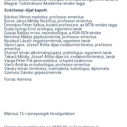
Magyar Tudományos Akadémia rendes tagja.
Széchenyi-díjat kapott:
Bárdosi Vilmos nyelvész, professor emeritus
Boros János Mihály filozófus, professor emeritus
Domokos Péter fizikus, kutató professzor, az MTA rendes tagja
Duda György Ernő virológus, egyetemi tanár
Gulyás Balázs orvos, neurobiológus, a HUN-REN elnöke
Neményi Miklós gépészmérnök, professor emeritus
Nyulászi László vegyészmérnök, egyetemi tanár
Sipos Lajos, József Attila-díjas irodalomtörténész, professor
emeritus
Stumpf István alkotmányjogász, politológus, egyetemi tanár
Takaró Mihály, József Attila-díjas író, irodalomtörténész, tanár
Varga Péter Pál gerincsebész, ortopéd szakorvos
Varró András orvosbiológus, professor emeritus
Vásáry István történész, orientalista, turkológus, diplomata
Szetvics Sándor gépészmérnök
Forrás: Kemma
Március 15-i ünnepségek térségünkben