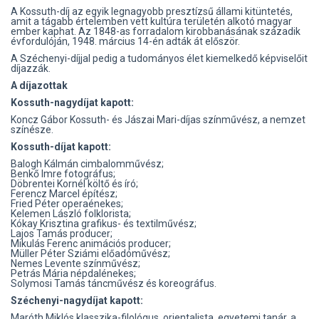
A Kossuth-díj az egyik legnagyobb presztízsű állami kitüntetés,
amit a tágabb értelemben vett kultúra területén alkotó magyar
ember kaphat. Az 1848-as forradalom kirobbanásának századik
évfordulóján, 1948. március 14-én adták át először.
A Széchenyi-díjjal pedig a tudományos élet kiemelkedő képviselőit
díjazzák.
A díjazottak
Kossuth-nagydíjat kapott:
Koncz Gábor Kossuth- és Jászai Mari-díjas színművész, a nemzet
színésze.
Kossuth-díjat kapott:
Balogh Kálmán cimbalomművész;
Benkő Imre fotográfus;
Döbrentei Kornél költő és író;
Ferencz Marcel építész;
Fried Péter operaénekes;
Kelemen László folklorista;
Kókay Krisztina grafikus- és textilművész;
Lajos Tamás producer;
Mikulás Ferenc animációs producer;
Müller Péter Sziámi előadóművész;
Nemes Levente színművész;
Petrás Mária népdalénekes;
Solymosi Tamás táncművész és koreográfus.
Széchenyi-nagydíjat kapott:
Maróth Miklós klasszika-filológus, orientalista, egyetemi tanár, a