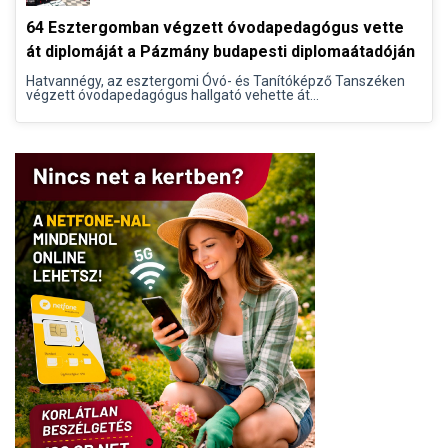
64 Esztergomban végzett óvodapedagógus vette
át diplomáját a Pázmány budapesti diplomaátadóján
Hatvannégy, az esztergomi Óvó- és Tanítóképző Tanszéken
végzett óvodapedagógus hallgató vehette át...