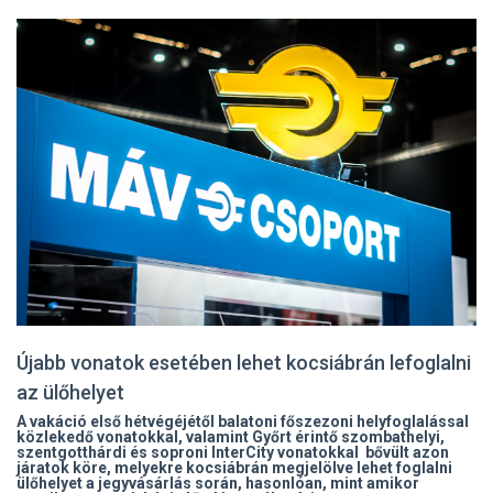
Újabb vonatok esetében lehet kocsiábrán lefoglalni
az ülőhelyet
A vakáció első hétvégéjétől balatoni főszezoni helyfoglalással
közlekedő vonatokkal, valamint Győrt érintő szombathelyi,
szentgotthárdi és soproni InterCity vonatokkal bővült azon
járatok köre, melyekre kocsiábrán megjelölve lehet foglalni
ülőhelyet a jegyvásárlás során, hasonlóan, mint amikor