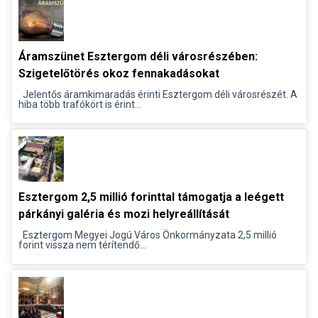
Áramszünet Esztergom déli városrészében:
Szigetelőtörés okoz fennakadásokat
Jelentős áramkimaradás érinti Esztergom déli városrészét. A
hiba több trafókört is érint...
Esztergom 2,5 millió forinttal támogatja a leégett
párkányi galéria és mozi helyreállítását
Esztergom Megyei Jogú Város Önkormányzata 2,5 millió
forint vissza nem térítendő...