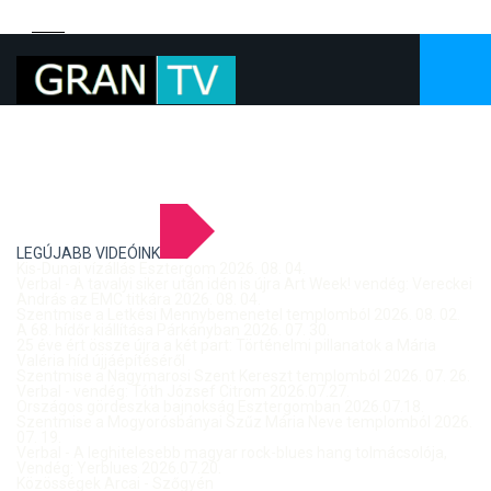
LEGÚJABB VIDEÓINK
Kis-Dunai vízállás Esztergom 2026. 08. 04.
Verbal - A tavalyi siker után idén is újra Art Week! vendég: Vereckei
András az EMC titkára 2026. 08. 04.
Szentmise a Letkési Mennybemenetel templomból 2026. 08. 02.
A 68. hídőr kiállítása Párkányban 2026. 07. 30.
25 éve ért össze újra a két part: Történelmi pillanatok a Mária
Valéria híd újjáépítéséről
Szentmise a Nagymarosi Szent Kereszt templomból 2026. 07. 26.
Verbal - vendég: Tóth József Citrom 2026.07.27.
Országos gördeszka bajnokság Esztergomban 2026.07.18.
Szentmise a Mogyorósbányai Szűz Mária Neve templomból 2026.
07. 19.
Verbal - A leghitelesebb magyar rock-blues hang tolmácsolója,
Vendég: Yerblues 2026.07.20.
Közösségek Arcai - Szőgyén