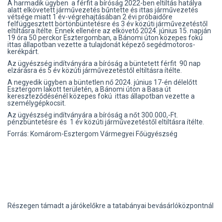
A harmadik ügyben a férfit a bíróság 2022-ben eltiltás hatálya
alatt elkövetett járművezetés bűntette és ittas járművezetés
vétsége miatt 1 év-végrehajtásában 2 évi próbaidőre
felfüggesztett börtönbüntetésre és 3 év közúti járművezetéstől
eltiltásra ítélte. Ennek ellenére az elkövető 2024. június 15. napján
19 óra 50 perckor Esztergomban, a Bánomi úton közepes fokú
ittas állapotban vezette a tulajdonát képező segédmotoros-
kerékpárt.
Az ügyészség indítványára a bíróság a büntetett férfit 90 nap
elzárásra és 5 év közúti járművezetéstől eltiltásra ítélte.
A negyedik ügyben a büntetlen nő 2024. június 17-én délelőtt
Esztergom lakott területén, a Bánomi úton a Basa út
kereszteződésénél közepes fokú ittas állapotban vezette a
személygépkocsit.
Az ügyészség indítványára a bíróság a nőt 300.000,-Ft.
pénzbüntetésre és 1 év közúti járművezetéstől eltiltásra ítélte.
Forrás: Komárom-Esztergom Vármegyei Főügyészség
Részegen támadt a járókelőkre a tatabányai bevásárlóközpontnál