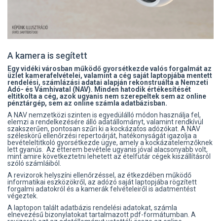
A kamera is segített
Egy vidéki városban működő gyorsétkezde valós forgalmát az
üzlet kamerafelvételei, valamint a cég saját laptopjába mentett
rendelési, számlázási adatai alapján rekonstruálta a Nemzeti
Adó- és Vámhivatal (NAV). Minden hatodik értékesítését
eltitkolta a cég, azok ugyanis nem szerepeltek sem az online
pénztárgép, sem az online számla adatbázisban.
A NAV nemzetközi szinten is egyedülálló módon használja fel,
elemzi a rendelkezésére álló adatállományt, valamint rendkívül
szakszerűen, pontosan szűri ki a kockázatos adózókat. A NAV
széleskörű ellenőrzési repertoárját, hatékonyságát igazolja a
bevételeltitkoló gyorsétkezde ügye, amely a kockázatelemzőknek
lett gyanús. Az étterem bevétele ugyanis jóval alacsonyabb volt,
mint amire következtetni lehetett az ételfutár cégek kiszállításról
szóló számláiból.
A revizorok helyszíni ellenőrzéssel, az étkezdében működő
informatikai eszközökről, az adózó saját laptopjába rögzített
forgalmi adatokról és a kamerák felvételeiről is adatmentést
végeztek.
A laptopon talált adatbázis rendelési adatokat, számla
elnevezésű bizonylatokat tartalmazott pdf-formátumban. A