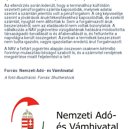
Az ellenőrzés során kiderült, hogy a terminálhoz külföldön
vezetett pénzforgalmi számla kapcsolódik, melynek adatai
szerint
a
számlán jelentős volt a pénzforgalom. A cég képviselője
szerint a jóváírások áruértékesítésekhez kapcsolódtak, de ezekről
számlát, nyugtát nem állítottak ki. Sem a forgalmazott áruk
beszerzéséről, sem az eladásokról nem voltak bizonylatok. A
vállalkozás a NAV jogkövetési vizsgálatának hatására módosította
társaságiadó-bevallását is és áfabevallását is, és feltüntette a
napvilágra került összegeket. Azonban a termékek beszerzését
nem tudta igazolni, vagyis igazolatlan eredetű árut forgalmazott.
A NAV a feltárt jogsértés alapján összesen csaknem kétmillió
forintnyi mulasztási bírságot szabott ki, és a számvitel rendjének
megsértése miatt feljelentést is tett.
Forrás: Nemzeti Adó- és Vámhivatal
A fotó illusztráció. Forrás: Shutterstock