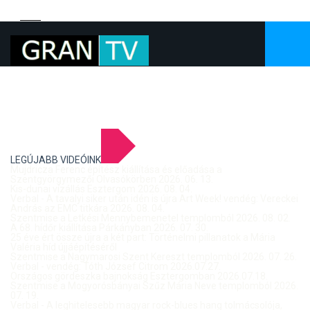
LEGÚJABB VIDEÓINK
Mujdricza Ferenc építész kiállítása és előadása a
Szentgyörgymezői Olvasókörben 2026. 06. 13.
Kis-dunai vízállás Esztergom 2026. 08. 04.
Verbal - A tavalyi siker után idén is újra Art Week! vendég: Vereckei
András az EMC titkára 2026. 08. 04.
Szentmise a Letkési Mennybemenetel templomból 2026. 08. 02.
A 68. hídőr kiállítása Párkányban 2026. 07. 30.
25 éve ért össze újra a két part: Történelmi pillanatok a Mária
Valéria híd újjáépítéséről
Szentmise a Nagymarosi Szent Kereszt templomból 2026. 07. 26.
Verbal - vendég: Tóth József Citrom 2026.07.27.
Országos gördeszka bajnokság Esztergomban 2026.07.18.
Szentmise a Mogyorósbányai Szűz Mária Neve templomból 2026.
07. 19.
Verbal - A leghitelesebb magyar rock-blues hang tolmácsolója,