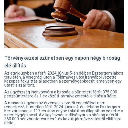
Törvénykezési szünetben egy napon négy bíróság
elé állítás
Az egyik ügyben a férfi 2024. június 5-én délben Esztergom lakott
területén, a Visegrádi úton a Földműves utca irányából vezette
közepes fokú ittas állapotban a személygépkocsit, amelyben egy
utast is szállított.
Az ügyészség indítványára a bíróság a büntetett férfit 375.000
pénzbüntetésre és 1 év közúti járművezetéstől eltiltásra ítélte.
A második ügyben az érvényes vezetői engedéllyel nem
rendelkező, büntetlen férfi 2024. június 4-én délután Esztergom-
Kertvárosban, a 117-es úton enyhe fokú ittas állapotban vezette a
személygépkocsit. Az ügyészség indítványára a bíróság a férfit
360.000 pénzbüntetésre és 1 év közúti járművezetéstől eltiltásra
ítélte.