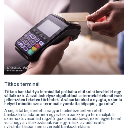
Titkos terminál
Titkos bankkártya terminállal próbálta eltitkolni bevételét egy
vállalkozó. A szálláshelyszolgáltatónál a termékértékesítések
jellemzően feketén történtek. A vásárlásokat a nyugta, számla
helyett mindössze a terminál nyomtatta hőpapír „igazolta”.
A cég által bejelentett, magyar hitelintézetnél vezetett
bankszámla adatai nem egyeztek a bankkártya termináljából
származó, vásárlást rögzítő igazolás adataival, ezért egyértelmű
volt, hogy a vállalkozásnak van egy másik, az adóhivatali
nyilvántartásban nem szereplő bankszámlája is.