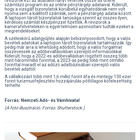
revizorok ezt az adatállományt vetették össze az online
számlázó program és az online pénztárgép adataival. Kiderült,
hogy a vizsgált bizonylatok körülbelül egyhatodának nem volt
nyoma sem a kiállított számlák, sem a pénztárgép adatai között.
A laptopon tárolt bizonylatok tanúsága szerint az összes ilyen,
kérdéses számlát készpénzzel fizették. A revizorok a
kamerafelvételeken is egyértelműen azonosítani tudták ezeket a
megrendeléseket.
A széleskörű adatgyűjtés alapján bebizonyosodott, hogy a valós
bevételi adatokat a laptopon tárolt bizonylatok tartalmazzák. Így
pedig már arra is lehetőség adódott, hogy a valós forgalmat
összevessék az adóbevallásokban szereplő információkkal.
Kiderült, hogy a 2022-es adóbevallásban rögzített összeg több
mint hárommillió forinttal, a 2023-as pedig több mint ötmillió
forinttal maradt el az adózó adatbázisában szereplő valós
bevételi adattól.
A vállalkozást több mint 1,6 millió forint áfa és mintegy 130 ezer
forint turizmusfejlesztési hozzájárulás pótlólagos kötelezettség
terhelte.
Forrás: Nemzeti Adó- és Vámhivatal
(A fotó illusztráció. Forrás: Shutterstock.)