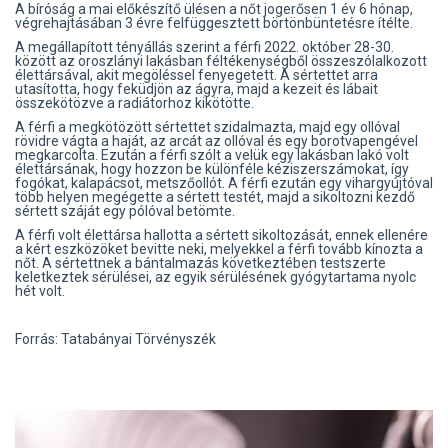
A bíróság a mai előkészítő ülésen a nőt jogerősen 1 év 6 hónap,
végrehajtásában 3 évre felfüggesztett börtönbüntetésre ítélte.
A megállapított tényállás szerint a férfi 2022. október 28-30.
között az oroszlányi lakásban féltékenységből összeszólalkozott
élettársával, akit megöléssel fenyegetett. A sértettet arra
utasította, hogy feküdjön az ágyra, majd a kezeit és lábait
összekötözve a radiátorhoz kikötötte.
A férfi a megkötözött sértettet szidalmazta, majd egy ollóval
rövidre vágta a haját, az arcát az ollóval és egy borotvapengével
megkarcolta. Ezután a férfi szólt a velük egy lakásban lakó volt
élettársának, hogy hozzon be különféle kéziszerszámokat, így
fogókat, kalapácsot, metszőollót. A férfi ezután egy vihargyújtóval
több helyen megégette a sértett testét, majd a sikoltozni kezdő
sértett száját egy pólóval betömte.
A férfi volt élettársa hallotta a sértett sikoltozását, ennek ellenére
a kért eszközöket bevitte neki, melyekkel a férfi tovább kínozta a
nőt. A sértettnek a bántalmazás következtében testszerte
keletkeztek sérülései, az egyik sérülésének gyógytartama nyolc
hét volt.
Forrás: Tatabányai Törvényszék