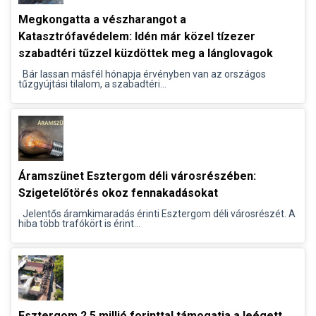
Megkongatta a vészharangot a
Katasztrófavédelem: Idén már közel tízezer
szabadtéri tűzzel küzdöttek meg a lánglovagok
Bár lassan másfél hónapja érvényben van az országos
tűzgyújtási tilalom, a szabadtéri...
Áramszünet Esztergom déli városrészében:
Szigetelőtörés okoz fennakadásokat
Jelentős áramkimaradás érinti Esztergom déli városrészét. A
hiba több trafókört is érint...
Esztergom 2,5 millió forinttal támogatja a leégett