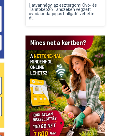
Hatvannégy, az esztergomi Óvó- és
Tanítóképző Tanszéken végzett
óvodapedagógus hallgató vehette
át...