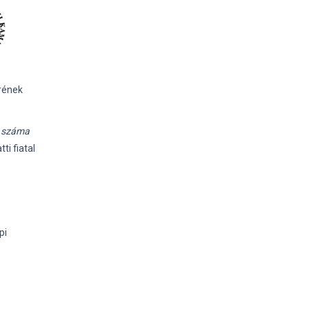
erének
k száma
ti fiatal
pi