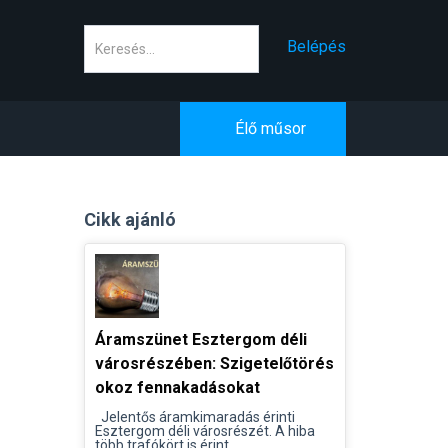
Keresés
Belépés
Élő műsor
Cikk ajánló
Áramszünet Esztergom déli
városrészében: Szigetelőtörés
okoz fennakadásokat
Jelentős áramkimaradás érinti
Esztergom déli városrészét. A hiba
több trafókört is érint...