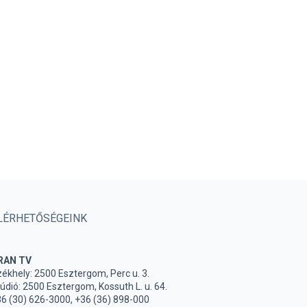
LÉRHETŐSÉGEINK
RAN TV
ékhely: 2500 Esztergom, Perc u. 3.
údió: 2500 Esztergom, Kossuth L. u. 64.
6 (30) 626-3000, +36 (36) 898-000