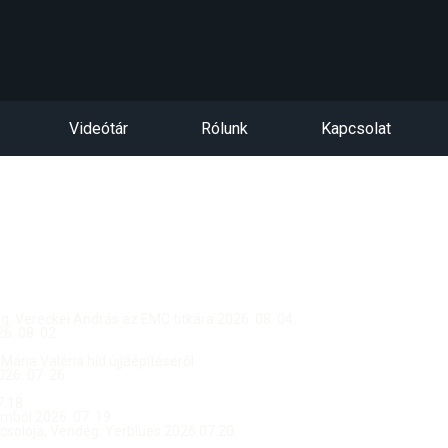
Videótár
Rólunk
Kapcsolat
dég: Vereckei András az EMC titkára 2026. 08. 04.
. 08. 02.
 Mária Valéria híd újjáépítéséről
26. 07. 26.
.18.
ból 2026. 07. 19.
csolója, Vendég: Yerblues 2026.07.20.