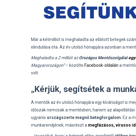
Már a kétmilliót is meghaladta az ellátott betegek sz
elindulása óta. Az év utolsó hónapjára azonban a ment
Meghaladta a 2 milliót az
Országos Mentőszolgálat
egy
Magyarországon”
– közölte
Facebook-oldalán
a mentősz
volt.
„Kérjük, segítsétek a munk
A mentők az év utolsó hónapjára egy kívánságot is me
időszak nemcsak a mentésben, hanem az alapellátási ü
ugyanis
országszerte megnő betegforgalom
. Ez a 
munkarendjének, másrészt a
megfázásos, vírusos i
„Javasoljuk, hogy a betegek előre, megfelelő
időben íras