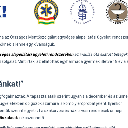
áma az Országos Mentőszolgálat egységes alapellátási ügyeleti rendsz
őknek is lenne egy kívánságuk.
séges alapellátási ügyeleti rendszerében
az indulás óta ellátott betege
olgálat. Mint írták, az ellátottak egyharmada gyermek, illetve 18 év alat
ánkat!”
gfogalmaztak. A tapasztalataik szerint ugyanis a december és az ünne
gyeletekben dolgozók számára is komoly erőpróbát jelent. Ilyenkor
mentők szerint egyrészt a szakorvosi és háziorvosi rendelések ünnepi
dőszaknak
is köszönhető.
sák fel a rendszeresen szedett vagy várhatóan szükségessé váló