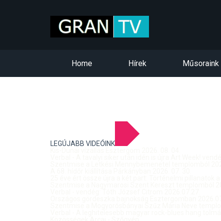
Home
Hírek
Műsoraink
LEGÚJABB VIDEÓINK
Kis-Dunai vízállás Esztergom 2026. 08. 04.
Verbal - A tavalyi siker után idén is újra Art Week! ven
Szentmise a Letkési Mennybemenetel templomból 2026
A 68. hídőr kiállítása Párkányban 2026. 07. 30.
25 éve ért össze újra a két part: Történelmi pillanatok a
Szentmise a Nagymarosi Szent Kereszt templomból 20
Verbal - vendég: Tóth József Citrom 2026.07.27.
Országos gördeszka bajnokság Esztergomban 2026.07
Szentmise a Mogyorósbányai Szűz Mária Neve templom
Verbal - A leghitelesebb magyar rock-blues hang tolmá
Közösségek Arcai - Szőgyén