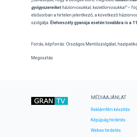
gyógyszereiket
háziorvosukkal, kezelőorvosukkal”
– fo
elsősorban a hirtelen jelentkező, a következő házior
szolgálja.
Életveszély gyanúja esetén továbbra is a 11
Forrás, képforrás: Országos Mentőszolgálat, hazipati
Megosztás
MÉDIAAJÁNLAT
Reklámfilm készítés
Képújság hirdetés
Webes hirdetés