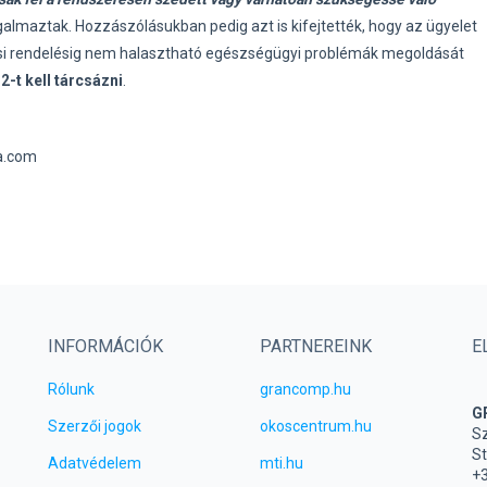
galmaztak. Hozzászólásukban pedig azt is kifejtették, hogy az ügyelet
vosi rendelésig nem halasztható egészségügyi problémák megoldását
2-t kell tárcsázni
.
ka.com
INFORMÁCIÓK
PARTNEREINK
E
Rólunk
grancomp.hu
G
Szerzői jogok
okoscentrum.hu
Sz
St
Adatvédelem
mti.hu
+3