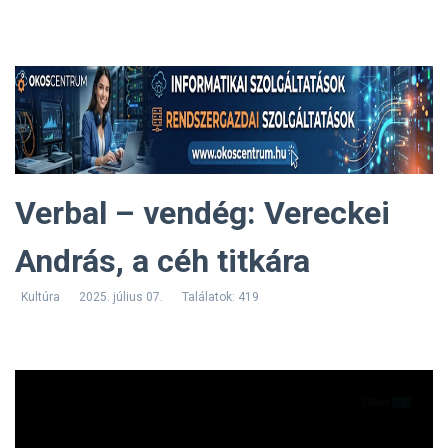
Verbal – vendég: Vereckei
András, a céh titkára
Kultúra
2025. július 07.
Találatok: 419