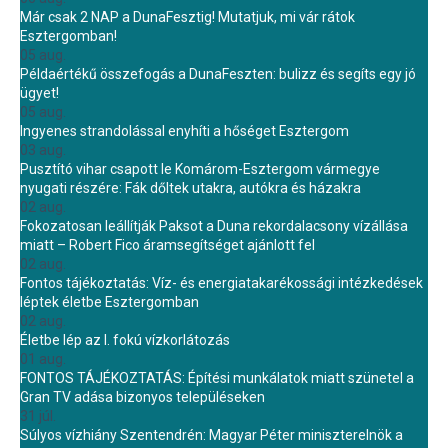
Már csak 2 NAP a DunaFesztig! Mutatjuk, mi vár rátok
Esztergomban!
05 aug.
Példaértékű összefogás a DunaFeszten: bulizz és segíts egy jó
ügyet!
05 aug.
Ingyenes strandolással enyhíti a hőséget Esztergom
03 aug.
Pusztító vihar csapott le Komárom-Esztergom vármegye
nyugati részére: Fák dőltek utakra, autókra és házakra
02 aug.
Fokozatosan leállítják Paksot a Duna rekordalacsony vízállása
miatt – Robert Fico áramsegítséget ajánlott fel
02 aug.
Fontos tájékoztatás: Víz- és energiatakarékossági intézkedések
léptek életbe Esztergomban
02 aug.
Életbe lép az I. fokú vízkorlátozás
01 aug.
FONTOS TÁJÉKOZTATÁS: Építési munkálatok miatt szünetel a
Gran TV adása bizonyos településeken
31 júl.
Súlyos vízhiány Szentendrén: Magyar Péter miniszterelnök a