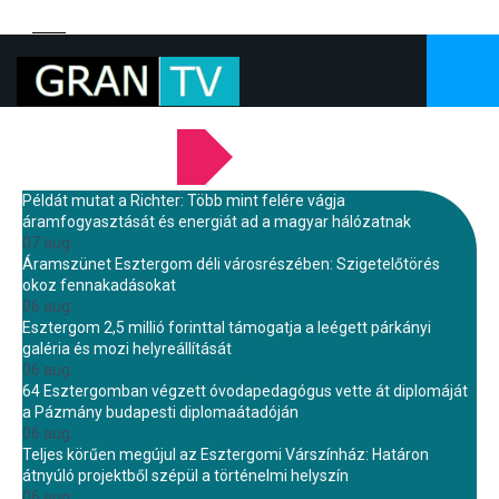
LEGFRISSEBB HÍREINK
Példát mutat a Richter: Több mint felére vágja
áramfogyasztását és energiát ad a magyar hálózatnak
07 aug.
Áramszünet Esztergom déli városrészében: Szigetelőtörés
okoz fennakadásokat
06 aug.
Esztergom 2,5 millió forinttal támogatja a leégett párkányi
galéria és mozi helyreállítását
06 aug.
64 Esztergomban végzett óvodapedagógus vette át diplomáját
a Pázmány budapesti diplomaátadóján
06 aug.
Teljes körűen megújul az Esztergomi Várszínház: Határon
átnyúló projektből szépül a történelmi helyszín
06 aug.