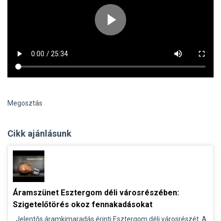
Megosztás
Cikk ajánlásunk
Áramszünet Esztergom déli városrészében:
Szigetelőtörés okoz fennakadásokat
Jelentős áramkimaradás érinti Esztergom déli városrészét. A