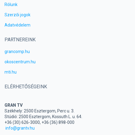
Rólunk
Szerzői jogok
Adatvédelem
PARTNEREINK
grancomp.hu
okoscentrum.hu
mti.hu
ELÉRHETŐSÉGEINK
GRAN TV
Székhely: 2500 Esztergom, Perc u. 3.
Stúdió: 2500 Esztergom, Kossuth L. u. 64.
+36 (30) 626-3000, +36 (36) 898-000
info@grantv.hu