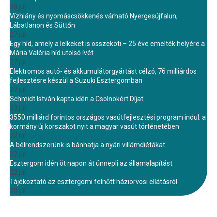
28 júl.
Vízhiány és nyomáscsökkenés várható Nyergesújfalun,
Lábatlanon és Süttőn
27 júl.
Egy híd, amely a lelkeket is összeköti – 25 éve emelték helyére a
Mária Valéria híd utolsó ívét
27 júl.
Elektromos autó- és akkumulátorgyártást célzó, 76 milliárdos
fejlesztésre készül a Suzuki Esztergomban
27 júl.
Schmidt István kapta idén a Csolnokért Díjat
23 júl.
3550 milliárd forintos országos vasútfejlesztési program indul: a
kormány új korszakot nyit a magyar vasút történetében
22 júl.
A bélrendszerünk is bánhatja a nyári villámdiétákat
22 júl.
Esztergom idén öt napon át ünnepli az államalapítást
22 júl.
Tájékoztató az esztergomi felnőtt háziorvosi ellátásról
20 júl.