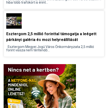
hiba több trafókört is érint...
Esztergom 2,5 millió forinttal támogatja a leégett
párkányi galéria és mozi helyreállítását
Esztergom Megyei Jogú Város Önkormányzata 2,5 millió
forint vissza nem térítendő...