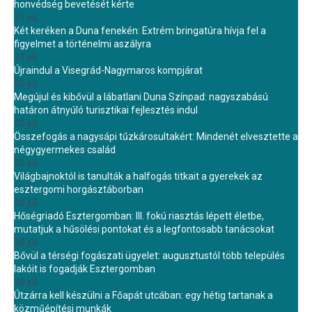
honvédség bevetését kérte
31 júl.
Két keréken a Duna fenekén: Extrém bringatúra hívja fel a
figyelmet a történelmi aszályra
31 júl.
Újraindul a Visegrád-Nagymaros kompjárat
30 júl.
Megújul és kibővül a lábatlani Duna Színpad: nagyszabású
határon átnyúló turisztikai fejlesztés indul
30 júl.
Összefogás a nagysápi tűzkárosultakért: Mindenét elvesztette a
négygyermekes család
30 júl.
Világbajnoktól is tanulták a halfogás titkait a gyerekek az
esztergomi horgásztáborban
30 júl.
Hőségriadó Esztergomban: III. fokú riasztás lépett életbe,
mutatjuk a hűsölési pontokat és a legfontosabb tanácsokat
30 júl.
Bővül a térségi fogászati ügyelet: augusztustól több település
lakóit is fogadják Esztergomban
30 júl.
Útzárra kell készülni a Főapát utcában: egy hétig tartanak a
közműépítési munkák