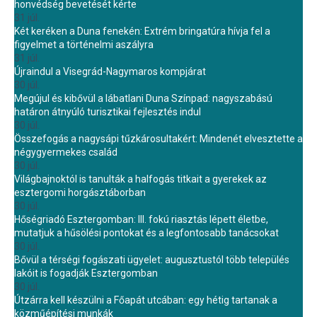
honvédség bevetését kérte
31 júl.
Két keréken a Duna fenekén: Extrém bringatúra hívja fel a
figyelmet a történelmi aszályra
31 júl.
Újraindul a Visegrád-Nagymaros kompjárat
30 júl.
Megújul és kibővül a lábatlani Duna Színpad: nagyszabású
határon átnyúló turisztikai fejlesztés indul
30 júl.
Összefogás a nagysápi tűzkárosultakért: Mindenét elvesztette a
négygyermekes család
30 júl.
Világbajnoktól is tanulták a halfogás titkait a gyerekek az
esztergomi horgásztáborban
30 júl.
Hőségriadó Esztergomban: III. fokú riasztás lépett életbe,
mutatjuk a hűsölési pontokat és a legfontosabb tanácsokat
30 júl.
Bővül a térségi fogászati ügyelet: augusztustól több település
lakóit is fogadják Esztergomban
30 júl.
Útzárra kell készülni a Főapát utcában: egy hétig tartanak a
közműépítési munkák