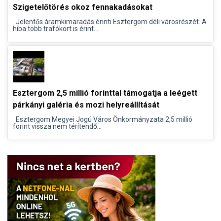
Szigetelőtörés okoz fennakadásokat
Jelentős áramkimaradás érinti Esztergom déli városrészét. A
hiba több trafókört is érint...
Esztergom 2,5 millió forinttal támogatja a leégett
párkányi galéria és mozi helyreállítását
Esztergom Megyei Jogú Város Önkormányzata 2,5 millió
forint vissza nem térítendő...