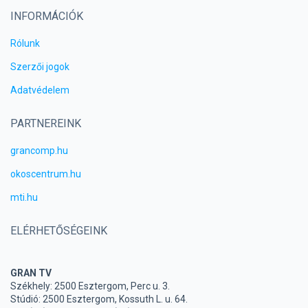
INFORMÁCIÓK
Rólunk
Szerzői jogok
Adatvédelem
PARTNEREINK
grancomp.hu
okoscentrum.hu
mti.hu
ELÉRHETŐSÉGEINK
GRAN TV
Székhely: 2500 Esztergom, Perc u. 3.
Stúdió: 2500 Esztergom, Kossuth L. u. 64.