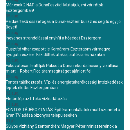
Már csak 2 NAP a DunaFesztig! Mutatjuk, mi vár rátok
Esztergomban!
05 aug.
Példaértékű összefogás a DunaFeszten: bulizz és segíts egy jó
ügyet!
05 aug.
Ingyenes strandolással enyhíti a hőséget Esztergom
03 aug.
Pusztító vihar csapott le Komárom-Esztergom vármegye
nyugati részére: Fák dőltek utakra, autókra és házakra
02 aug.
Fokozatosan leállítják Paksot a Duna rekordalacsony vízállása
miatt – Robert Fico áramsegítséget ajánlott fel
02 aug.
Fontos tájékoztatás: Víz- és energiatakarékossági intézkedések
léptek életbe Esztergomban
02 aug.
Életbe lép az I. fokú vízkorlátozás
01 aug.
FONTOS TÁJÉKOZTATÁS: Építési munkálatok miatt szünetel a
Gran TV adása bizonyos településeken
31 júl.
Súlyos vízhiány Szentendrén: Magyar Péter miniszterelnök a