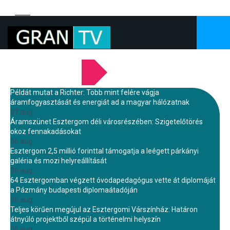
LEGFRISSEBB HÍREINK
Példát mutat a Richter: Több mint felére vágja
áramfogyasztását és energiát ad a magyar hálózatnak
07 aug.
Áramszünet Esztergom déli városrészében: Szigetelőtörés
okoz fennakadásokat
06 aug.
Esztergom 2,5 millió forinttal támogatja a leégett párkányi
galéria és mozi helyreállítását
06 aug.
64 Esztergomban végzett óvodapedagógus vette át diplomáját
a Pázmány budapesti diplomaátadóján
06 aug.
Teljes körűen megújul az Esztergomi Várszínház: Határon
átnyúló projektből szépül a történelmi helyszín
06 aug.