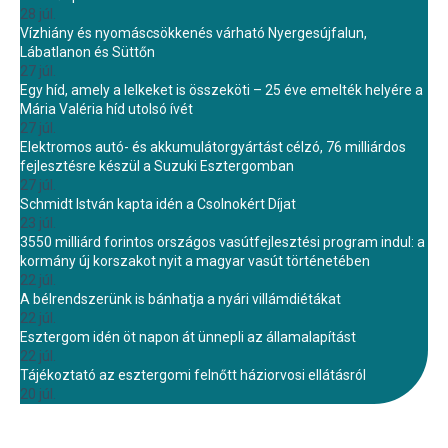
28 júl.
Vízhiány és nyomáscsökkenés várható Nyergesújfalun,
Lábatlanon és Süttőn
27 júl.
Egy híd, amely a lelkeket is összeköti – 25 éve emelték helyére a
Mária Valéria híd utolsó ívét
27 júl.
Elektromos autó- és akkumulátorgyártást célzó, 76 milliárdos
fejlesztésre készül a Suzuki Esztergomban
27 júl.
Schmidt István kapta idén a Csolnokért Díjat
23 júl.
3550 milliárd forintos országos vasútfejlesztési program indul: a
kormány új korszakot nyit a magyar vasút történetében
22 júl.
A bélrendszerünk is bánhatja a nyári villámdiétákat
22 júl.
Esztergom idén öt napon át ünnepli az államalapítást
22 júl.
Tájékoztató az esztergomi felnőtt háziorvosi ellátásról
20 júl.