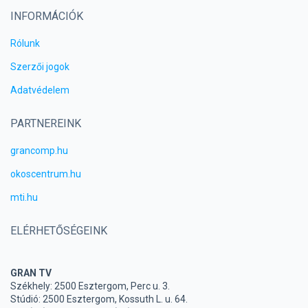
INFORMÁCIÓK
Rólunk
Szerzői jogok
Adatvédelem
PARTNEREINK
grancomp.hu
okoscentrum.hu
mti.hu
ELÉRHETŐSÉGEINK
GRAN TV
Székhely: 2500 Esztergom, Perc u. 3.
Stúdió: 2500 Esztergom, Kossuth L. u. 64.