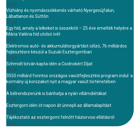
28 júl.
Vízhiány és nyomáscsökkenés várható Nyergesújfalun,
Lábatlanon és Süttőn
27 júl.
Egy híd, amely a lelkeket is összeköti – 25 éve emelték helyére a
Mária Valéria híd utolsó ívét
27 júl.
Elektromos autó- és akkumulátorgyártást célzó, 76 milliárdos
fejlesztésre készül a Suzuki Esztergomban
27 júl.
Schmidt István kapta idén a Csolnokért Díjat
23 júl.
3550 milliárd forintos országos vasútfejlesztési program indul: a
kormány új korszakot nyit a magyar vasút történetében
22 júl.
A bélrendszerünk is bánhatja a nyári villámdiétákat
22 júl.
Esztergom idén öt napon át ünnepli az államalapítást
22 júl.
Tájékoztató az esztergomi felnőtt háziorvosi ellátásról
20 júl.