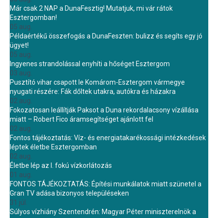
Már csak 2 NAP a DunaFesztig! Mutatjuk, mi vár rátok
Esztergomban!
05 aug.
Példaértékű összefogás a DunaFeszten: bulizz és segíts egy jó
ügyet!
05 aug.
Ingyenes strandolással enyhíti a hőséget Esztergom
03 aug.
Pusztító vihar csapott le Komárom-Esztergom vármegye
nyugati részére: Fák dőltek utakra, autókra és házakra
02 aug.
Fokozatosan leállítják Paksot a Duna rekordalacsony vízállása
miatt – Robert Fico áramsegítséget ajánlott fel
02 aug.
Fontos tájékoztatás: Víz- és energiatakarékossági intézkedések
léptek életbe Esztergomban
02 aug.
Életbe lép az I. fokú vízkorlátozás
01 aug.
FONTOS TÁJÉKOZTATÁS: Építési munkálatok miatt szünetel a
Gran TV adása bizonyos településeken
31 júl.
Súlyos vízhiány Szentendrén: Magyar Péter miniszterelnök a