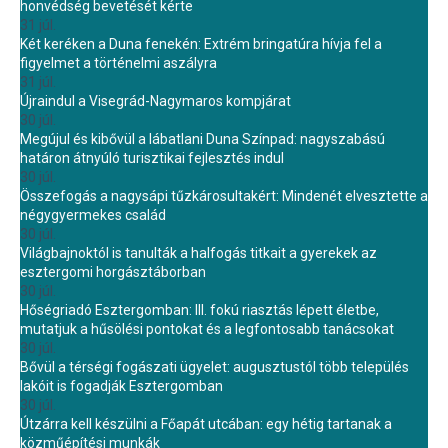
honvédség bevetését kérte
31 júl.
Két keréken a Duna fenekén: Extrém bringatúra hívja fel a
figyelmet a történelmi aszályra
31 júl.
Újraindul a Visegrád-Nagymaros kompjárat
30 júl.
Megújul és kibővül a lábatlani Duna Színpad: nagyszabású
határon átnyúló turisztikai fejlesztés indul
30 júl.
Összefogás a nagysápi tűzkárosultakért: Mindenét elvesztette a
négygyermekes család
30 júl.
Világbajnoktól is tanulták a halfogás titkait a gyerekek az
esztergomi horgásztáborban
30 júl.
Hőségriadó Esztergomban: III. fokú riasztás lépett életbe,
mutatjuk a hűsölési pontokat és a legfontosabb tanácsokat
30 júl.
Bővül a térségi fogászati ügyelet: augusztustól több település
lakóit is fogadják Esztergomban
30 júl.
Útzárra kell készülni a Főapát utcában: egy hétig tartanak a
közműépítési munkák