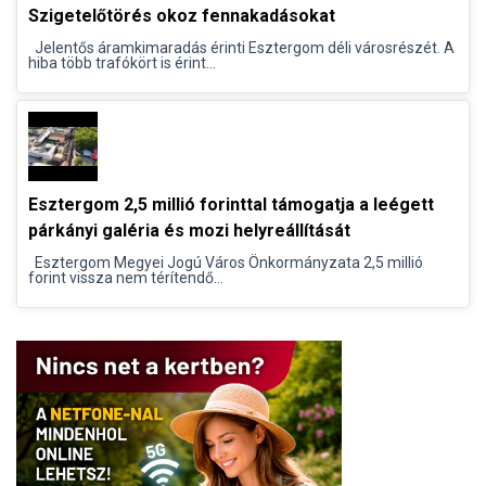
Szigetelőtörés okoz fennakadásokat
Jelentős áramkimaradás érinti Esztergom déli városrészét. A
hiba több trafókört is érint...
Esztergom 2,5 millió forinttal támogatja a leégett
párkányi galéria és mozi helyreállítását
Esztergom Megyei Jogú Város Önkormányzata 2,5 millió
forint vissza nem térítendő...