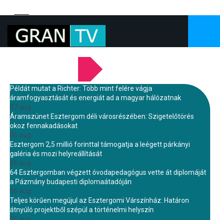
LEGFRISSEBB HÍREINK
Példát mutat a Richter: Több mint felére vágja
áramfogyasztását és energiát ad a magyar hálózatnak
07 aug.
Áramszünet Esztergom déli városrészében: Szigetelőtörés
okoz fennakadásokat
06 aug.
Esztergom 2,5 millió forinttal támogatja a leégett párkányi
galéria és mozi helyreállítását
06 aug.
64 Esztergomban végzett óvodapedagógus vette át diplomáját
a Pázmány budapesti diplomaátadóján
06 aug.
Teljes körűen megújul az Esztergomi Várszínház: Határon
átnyúló projektből szépül a történelmi helyszín
06 aug.