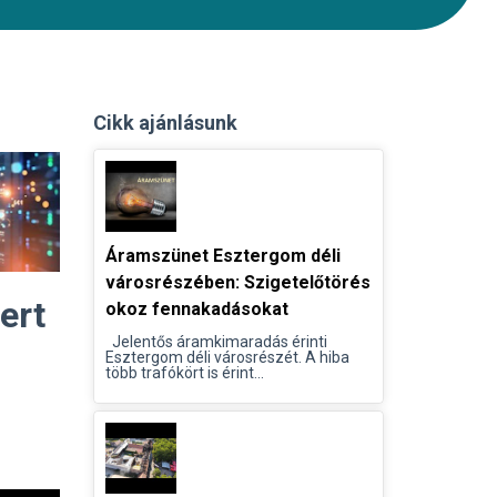
Cikk ajánlásunk
Áramszünet Esztergom déli
városrészében: Szigetelőtörés
ert
okoz fennakadásokat
Jelentős áramkimaradás érinti
Esztergom déli városrészét. A hiba
több trafókört is érint...