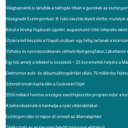
30 júl.
Világbajnoktól is tanulták a halfogás titkait a gyerekek az eszterg
30 júl.
Hőségriadó Esztergomban: III. fokú riasztás lépett életbe, mutatjuk
30 júl.
Bővül a térségi fogászati ügyelet: augusztustól több település lakó
30 júl.
Útzárra kell készülni a Főapát utcában: egy hétig tartanak a közmű
28 júl.
Vízhiány és nyomáscsökkenés várható Nyergesújfalun, Lábatlanon 
27 júl.
Egy híd, amely a lelkeket is összeköti – 25 éve emelték helyére a Mári
27 júl.
Elektromos autó- és akkumulátorgyártást célzó, 76 milliárdos fejl
27 júl.
Schmidt István kapta idén a Csolnokért Díjat
23 júl.
3550 milliárd forintos országos vasútfejlesztési program indul: a k
22 júl.
A bélrendszerünk is bánhatja a nyári villámdiétákat
22 júl.
Esztergom idén öt napon át ünnepli az államalapítást
22 júl.
Tájékoztató az esztergomi felnőtt háziorvosi ellátásról