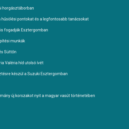
omi horgásztáborban
 a hűsölési pontokat és a legfontosabb tanácsokat
it is fogadják Esztergomban
építési munkák
és Süttőn
a Valéria híd utolsó ívét
esztésre készül a Suzuki Esztergomban
ormány új korszakot nyit a magyar vasút történetében