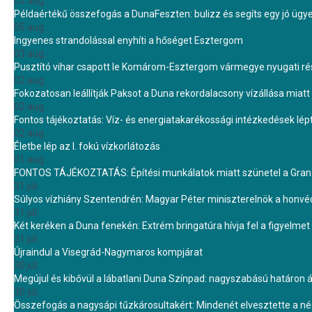
05 aug.
Példaértékű összefogás a DunaFeszten: bulizz és segíts egy jó ügye
05 aug.
Ingyenes strandolással enyhíti a hőséget Esztergom
03 aug.
Pusztító vihar csapott le Komárom-Esztergom vármegye nyugati rész
02 aug.
Fokozatosan leállítják Paksot a Duna rekordalacsony vízállása miatt 
02 aug.
Fontos tájékoztatás: Víz- és energiatakarékossági intézkedések lé
02 aug.
Életbe lép az I. fokú vízkorlátozás
01 aug.
FONTOS TÁJÉKOZTATÁS: Építési munkálatok miatt szünetel a Gran 
31 júl.
Súlyos vízhiány Szentendrén: Magyar Péter miniszterelnök a honvé
31 júl.
Két keréken a Duna fenekén: Extrém bringatúra hívja fel a figyelmet
31 júl.
Újraindul a Visegrád-Nagymaros kompjárat
30 júl.
Megújul és kibővül a lábatlani Duna Színpad: nagyszabású határon átn
30 júl.
Összefogás a nagysápi tűzkárosultakért: Mindenét elvesztette a 