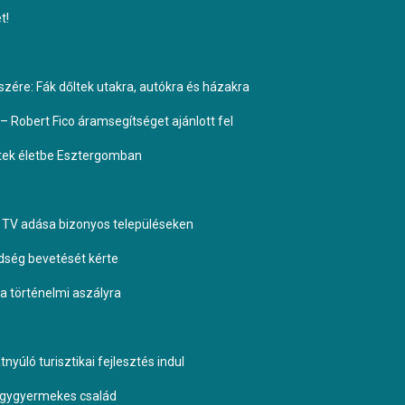
t!
ére: Fák dőltek utakra, autókra és házakra
– Robert Fico áramsegítséget ajánlott fel
ptek életbe Esztergomban
TV adása bizonyos településeken
dség bevetését kérte
 a történelmi aszályra
yúló turisztikai fejlesztés indul
négygyermekes család