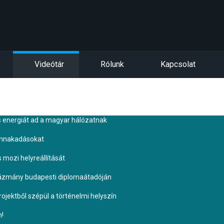
Videótár
Rólunk
Kapcsolat
s energiát ad a magyar hálózatnak
ennakadásokat
s mozi helyreállítását
Pázmány budapesti diplomaátadóján
ojektből szépül a történelmi helyszín
n!