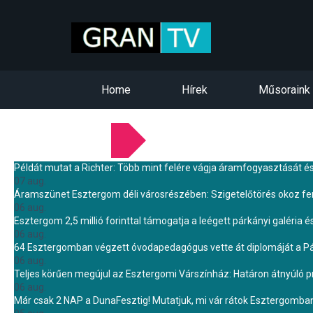
Home
Hírek
Műsoraink
LEGFRISSEBB HÍREINK
Példát mutat a Richter: Több mint felére vágja áramfogyasztását é
07 aug.
Áramszünet Esztergom déli városrészében: Szigetelőtörés okoz f
06 aug.
Esztergom 2,5 millió forinttal támogatja a leégett párkányi galéria é
06 aug.
64 Esztergomban végzett óvodapedagógus vette át diplomáját a 
06 aug.
Teljes körűen megújul az Esztergomi Várszínház: Határon átnyúló pr
06 aug.
Már csak 2 NAP a DunaFesztig! Mutatjuk, mi vár rátok Esztergomba