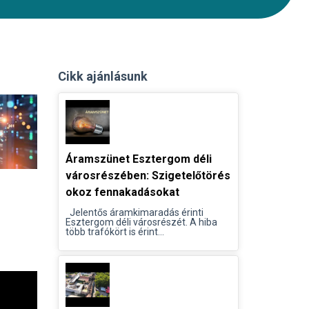
Cikk ajánlásunk
Áramszünet Esztergom déli
városrészében: Szigetelőtörés
okoz fennakadásokat
Jelentős áramkimaradás érinti
Esztergom déli városrészét. A hiba
több trafókört is érint...