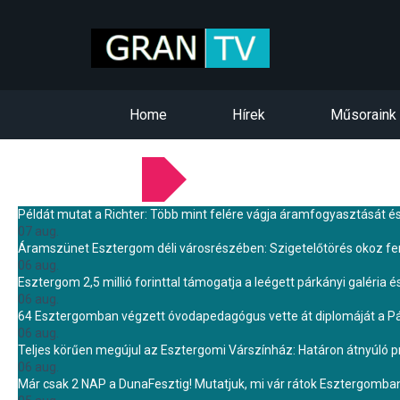
Home
Hírek
Műsoraink
LEGFRISSEBB HÍREINK
Példát mutat a Richter: Több mint felére vágja áramfogyasztását é
07 aug.
Áramszünet Esztergom déli városrészében: Szigetelőtörés okoz f
06 aug.
Esztergom 2,5 millió forinttal támogatja a leégett párkányi galéria é
06 aug.
64 Esztergomban végzett óvodapedagógus vette át diplomáját a 
06 aug.
Teljes körűen megújul az Esztergomi Várszínház: Határon átnyúló pr
06 aug.
Már csak 2 NAP a DunaFesztig! Mutatjuk, mi vár rátok Esztergomba