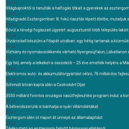
30 júl.
Világbajnoktól is tanulták a halfogás titkait a gyerekek az eszterg
30 júl.
Hőségriadó Esztergomban: III. fokú riasztás lépett életbe, mutatjuk
30 júl.
Bővül a térségi fogászati ügyelet: augusztustól több település lakó
30 júl.
Útzárra kell készülni a Főapát utcában: egy hétig tartanak a közmű
28 júl.
Vízhiány és nyomáscsökkenés várható Nyergesújfalun, Lábatlanon 
27 júl.
Egy híd, amely a lelkeket is összeköti – 25 éve emelték helyére a Mári
27 júl.
Elektromos autó- és akkumulátorgyártást célzó, 76 milliárdos fejl
27 júl.
Schmidt István kapta idén a Csolnokért Díjat
23 júl.
3550 milliárd forintos országos vasútfejlesztési program indul: a k
22 júl.
A bélrendszerünk is bánhatja a nyári villámdiétákat
22 júl.
Esztergom idén öt napon át ünnepli az államalapítást
22 júl.
Tájékoztató az esztergomi felnőtt háziorvosi ellátásról