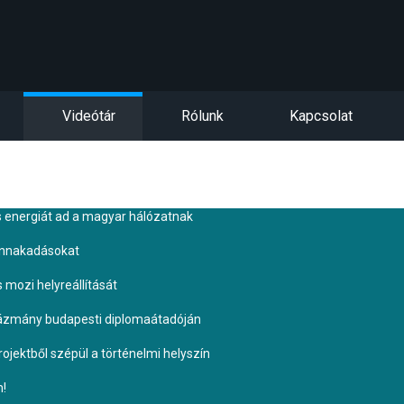
Videótár
Rólunk
Kapcsolat
s energiát ad a magyar hálózatnak
ennakadásokat
s mozi helyreállítását
Pázmány budapesti diplomaátadóján
ojektből szépül a történelmi helyszín
n!