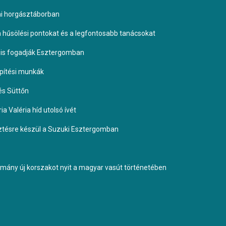
omi horgásztáborban
 a hűsölési pontokat és a legfontosabb tanácsokat
it is fogadják Esztergomban
építési munkák
és Süttőn
a Valéria híd utolsó ívét
esztésre készül a Suzuki Esztergomban
ormány új korszakot nyit a magyar vasút történetében