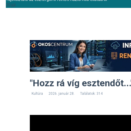
20 júl.
"Hozz rá víg esztendőt...
Kultúra
2026. január 28.
Találatok: 314