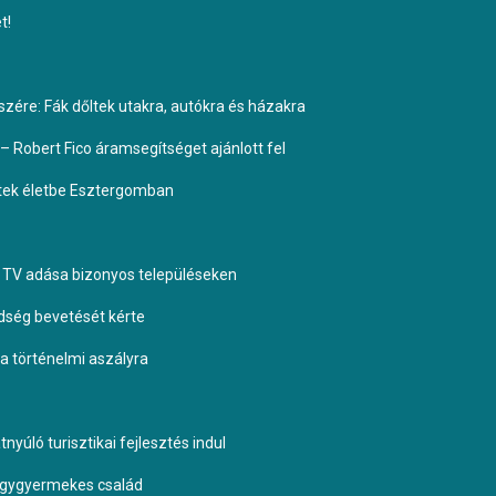
t!
ére: Fák dőltek utakra, autókra és házakra
– Robert Fico áramsegítséget ajánlott fel
ptek életbe Esztergomban
TV adása bizonyos településeken
dség bevetését kérte
 a történelmi aszályra
yúló turisztikai fejlesztés indul
négygyermekes család