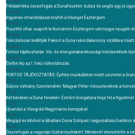
05 aug.
Példaértékű összefogás a DunaFeszten: bulizz és segíts egy jó ügye
05 aug.
Ingyenes strandolással enyhíti a hőséget Esztergom
03 aug.
Pusztító vihar csapott le Komárom-Esztergom vármegye nyugati rész
02 aug.
Fokozatosan leállítják Paksot a Duna rekordalacsony vízállása miatt 
02 aug.
Fontos tájékoztatás: Víz- és energiatakarékossági intézkedések lé
02 aug.
Életbe lép az I. fokú vízkorlátozás
01 aug.
FONTOS TÁJÉKOZTATÁS: Építési munkálatok miatt szünetel a Gran 
31 júl.
Súlyos vízhiány Szentendrén: Magyar Péter miniszterelnök a honvé
31 júl.
Két keréken a Duna fenekén: Extrém bringatúra hívja fel a figyelmet
31 júl.
Újraindul a Visegrád-Nagymaros kompjárat
30 júl.
Megújul és kibővül a lábatlani Duna Színpad: nagyszabású határon átn
30 júl.
Összefogás a nagysápi tűzkárosultakért: Mindenét elvesztette a 