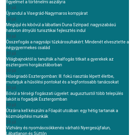
figyelmet a történelmi aszályra
31 júl.
Újraindul a Visegrád-Nagymaros kompjárat
30 júl.
Megújul és kibővül a lábatlani Duna Színpad: nagyszabású
határon átnyúló turisztikai fejlesztés indul
30 júl.
Összefogás a nagysápi tűzkárosultakért: Mindenét elvesztette a
négygyermekes család
30 júl.
Világbajnoktól is tanulták a halfogás titkait a gyerekek az
esztergomi horgásztáborban
30 júl.
Hőségriadó Esztergomban: III. fokú riasztás lépett életbe,
mutatjuk a hűsölési pontokat és a legfontosabb tanácsokat
30 júl.
Bővül a térségi fogászati ügyelet: augusztustól több település
lakóit is fogadják Esztergomban
30 júl.
Útzárra kell készülni a Főapát utcában: egy hétig tartanak a
közműépítési munkák
28 júl.
Vízhiány és nyomáscsökkenés várható Nyergesújfalun,
Lábatlanon és Süttőn