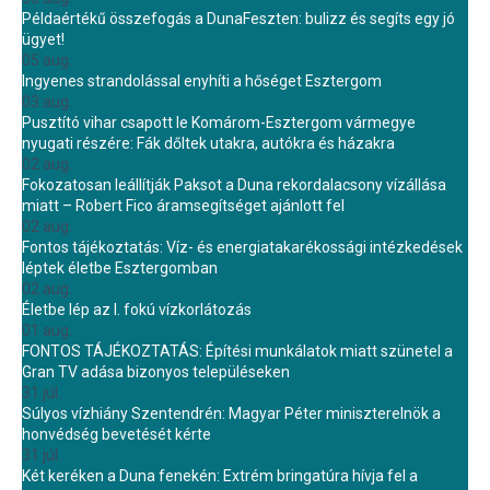
Példaértékű összefogás a DunaFeszten: bulizz és segíts egy jó
ügyet!
05 aug.
Ingyenes strandolással enyhíti a hőséget Esztergom
03 aug.
Pusztító vihar csapott le Komárom-Esztergom vármegye
nyugati részére: Fák dőltek utakra, autókra és házakra
02 aug.
Fokozatosan leállítják Paksot a Duna rekordalacsony vízállása
miatt – Robert Fico áramsegítséget ajánlott fel
02 aug.
Fontos tájékoztatás: Víz- és energiatakarékossági intézkedések
léptek életbe Esztergomban
02 aug.
Életbe lép az I. fokú vízkorlátozás
01 aug.
FONTOS TÁJÉKOZTATÁS: Építési munkálatok miatt szünetel a
Gran TV adása bizonyos településeken
31 júl.
Súlyos vízhiány Szentendrén: Magyar Péter miniszterelnök a
honvédség bevetését kérte
31 júl.
Két keréken a Duna fenekén: Extrém bringatúra hívja fel a