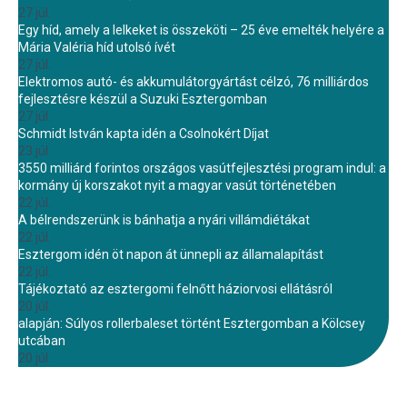
27 júl.
Egy híd, amely a lelkeket is összeköti – 25 éve emelték helyére a
Mária Valéria híd utolsó ívét
27 júl.
Elektromos autó- és akkumulátorgyártást célzó, 76 milliárdos
fejlesztésre készül a Suzuki Esztergomban
27 júl.
Schmidt István kapta idén a Csolnokért Díjat
23 júl.
3550 milliárd forintos országos vasútfejlesztési program indul: a
kormány új korszakot nyit a magyar vasút történetében
22 júl.
A bélrendszerünk is bánhatja a nyári villámdiétákat
22 júl.
Esztergom idén öt napon át ünnepli az államalapítást
22 júl.
Tájékoztató az esztergomi felnőtt háziorvosi ellátásról
20 júl.
alapján: Súlyos rollerbaleset történt Esztergomban a Kölcsey
utcában
20 júl.