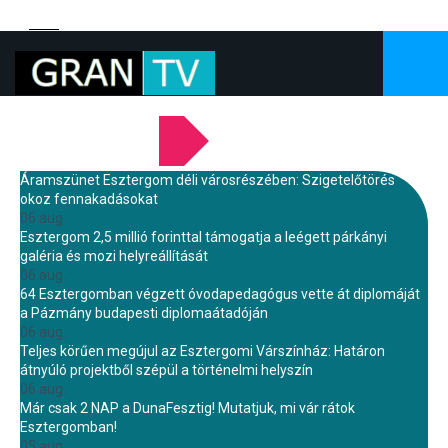
LEGFRISSEBB HÍREINK
Áramszünet Esztergom déli városrészében: Szigetelőtörés
okoz fennakadásokat
06 aug.
Esztergom 2,5 millió forinttal támogatja a leégett párkányi
galéria és mozi helyreállítását
06 aug.
64 Esztergomban végzett óvodapedagógus vette át diplomáját
a Pázmány budapesti diplomaátadóján
06 aug.
Teljes körűen megújul az Esztergomi Várszínház: Határon
átnyúló projektből szépül a történelmi helyszín
06 aug.
Már csak 2 NAP a DunaFesztig! Mutatjuk, mi vár rátok
Esztergomban!
05 aug.