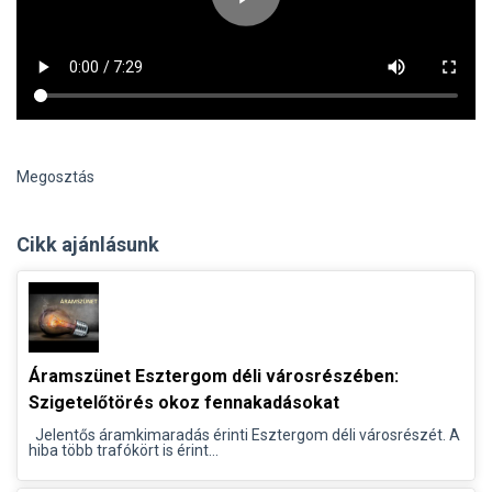
Megosztás
Cikk ajánlásunk
Áramszünet Esztergom déli városrészében:
Szigetelőtörés okoz fennakadásokat
Jelentős áramkimaradás érinti Esztergom déli városrészét. A
hiba több trafókört is érint...