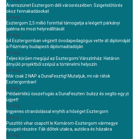
Áramszünet Esztergom déli városrészében: Szigetelőtörés
okoz fennakadásokat
06 aug.
Esztergom 2,5 millió forinttal támogatja a leégett párkányi
galéria és mozi helyreállítását
06 aug.
64 Esztergomban végzett óvodapedagógus vette át diplomáját
a Pázmány budapesti diplomaátadóján
06 aug.
Teljes körűen megújul az Esztergomi Várszínház: Határon
átnyúló projektből szépül a történelmi helyszín
06 aug.
Már csak 2 NAP a DunaFesztig! Mutatjuk, mi vár rátok
Esztergomban!
05 aug.
Példaértékű összefogás a DunaFeszten: bulizz és segíts egy jó
ügyet!
05 aug.
Ingyenes strandolással enyhíti a hőséget Esztergom
03 aug.
Pusztító vihar csapott le Komárom-Esztergom vármegye
nyugati részére: Fák dőltek utakra, autókra és házakra
02 aug.