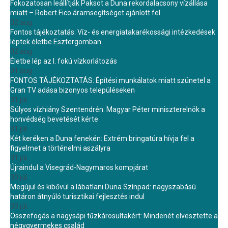
Fokozatosan leállítják Paksot a Duna rekordalacsony vízállása
miatt – Robert Fico áramsegítséget ajánlott fel
02 aug.
Fontos tájékoztatás: Víz- és energiatakarékossági intézkedések
léptek életbe Esztergomban
02 aug.
Életbe lép az I. fokú vízkorlátozás
01 aug.
FONTOS TÁJÉKOZTATÁS: Építési munkálatok miatt szünetel a
Gran TV adása bizonyos településeken
31 júl.
Súlyos vízhiány Szentendrén: Magyar Péter miniszterelnök a
honvédség bevetését kérte
31 júl.
Két keréken a Duna fenekén: Extrém bringatúra hívja fel a
figyelmet a történelmi aszályra
31 júl.
Újraindul a Visegrád-Nagymaros kompjárat
30 júl.
Megújul és kibővül a lábatlani Duna Színpad: nagyszabású
határon átnyúló turisztikai fejlesztés indul
30 júl.
Összefogás a nagysápi tűzkárosultakért: Mindenét elvesztette a
négygyermekes család