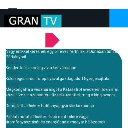
LEGFRISSEBB HÍREINK
Nagy erőkkel keresnek egy 61 éves férfit, aki a Dunában tűnt el
Párkánynál
09 aug.
Kedden leáll a meleg víz a két városban
09 aug.
Különleges erdei futópályával gazdagodott Nyergesújfalu
08 aug.
Megkongatta a vészharangot a Katasztrófavédelem: Idén már
közel tízezer szabadtéri tűzzel küzdöttek meg a lánglovagok
08 aug.
Dorog lett a Richter hatóanyaggyártási központja
08 aug.
Példát mutat a Richter: Több mint felére vágja
áramfogyasztását és energiát ad a magyar hálózatnak
07 aug.