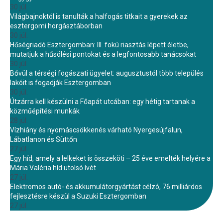
30 júl.
Világbajnoktól is tanulták a halfogás titkait a gyerekek az
esztergomi horgásztáborban
30 júl.
Hőségriadó Esztergomban: III. fokú riasztás lépett életbe,
mutatjuk a hűsölési pontokat és a legfontosabb tanácsokat
30 júl.
Bővül a térségi fogászati ügyelet: augusztustól több település
lakóit is fogadják Esztergomban
30 júl.
Útzárra kell készülni a Főapát utcában: egy hétig tartanak a
közműépítési munkák
28 júl.
Vízhiány és nyomáscsökkenés várható Nyergesújfalun,
Lábatlanon és Süttőn
27 júl.
Egy híd, amely a lelkeket is összeköti – 25 éve emelték helyére a
Mária Valéria híd utolsó ívét
27 júl.
Elektromos autó- és akkumulátorgyártást célzó, 76 milliárdos
fejlesztésre készül a Suzuki Esztergomban
27 júl.