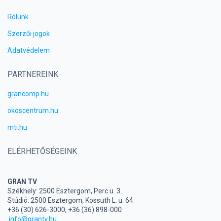
Rólunk
Szerzői jogok
Adatvédelem
PARTNEREINK
grancomp.hu
okoscentrum.hu
mti.hu
ELÉRHETŐSÉGEINK
GRAN TV
Székhely: 2500 Esztergom, Perc u. 3.
Stúdió: 2500 Esztergom, Kossuth L. u. 64.
+36 (30) 626-3000, +36 (36) 898-000
info@grantv.hu