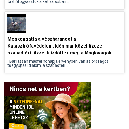
távhőfogyasztók a két városban....
Megkongatta a vészharangot a
Katasztrófavédelem: Idén már közel tízezer
szabadtéri tűzzel küzdöttek meg a lánglovagok
Bár lassan másfél hónapja érvényben van az országos
tűzgyújtási tilalom, a szabadtéri...