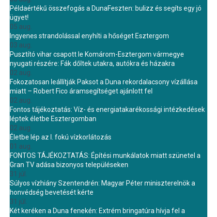
Példaértékű összefogás a DunaFeszten: bulizz és segíts egy jó
ügyet!
05 aug.
Ingyenes strandolással enyhíti a hőséget Esztergom
03 aug.
Pusztító vihar csapott le Komárom-Esztergom vármegye
nyugati részére: Fák dőltek utakra, autókra és házakra
02 aug.
Fokozatosan leállítják Paksot a Duna rekordalacsony vízállása
miatt – Robert Fico áramsegítséget ajánlott fel
02 aug.
Fontos tájékoztatás: Víz- és energiatakarékossági intézkedések
léptek életbe Esztergomban
02 aug.
Életbe lép az I. fokú vízkorlátozás
01 aug.
FONTOS TÁJÉKOZTATÁS: Építési munkálatok miatt szünetel a
Gran TV adása bizonyos településeken
31 júl.
Súlyos vízhiány Szentendrén: Magyar Péter miniszterelnök a
honvédség bevetését kérte
31 júl.
Két keréken a Duna fenekén: Extrém bringatúra hívja fel a