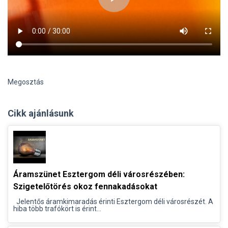
Megosztás
Cikk ajánlásunk
Áramszünet Esztergom déli városrészében:
Szigetelőtörés okoz fennakadásokat
Jelentős áramkimaradás érinti Esztergom déli városrészét. A
hiba több trafókört is érint...