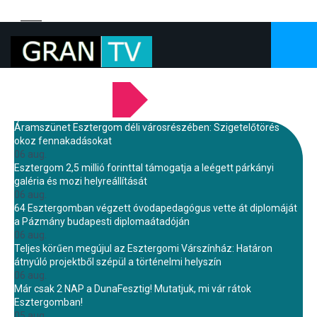
LEGFRISSEBB HÍREINK
Áramszünet Esztergom déli városrészében: Szigetelőtörés
okoz fennakadásokat
06 aug.
Esztergom 2,5 millió forinttal támogatja a leégett párkányi
galéria és mozi helyreállítását
06 aug.
64 Esztergomban végzett óvodapedagógus vette át diplomáját
a Pázmány budapesti diplomaátadóján
06 aug.
Teljes körűen megújul az Esztergomi Várszínház: Határon
átnyúló projektből szépül a történelmi helyszín
06 aug.
Már csak 2 NAP a DunaFesztig! Mutatjuk, mi vár rátok
Esztergomban!
05 aug.