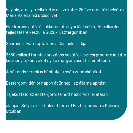
27 júl.
Egy híd, amely a lelkeket is összeköti – 25 éve emelték helyére a
Mária Valéria híd utolsó ívét
27 júl.
Elektromos autó- és akkumulátorgyártást célzó, 76 milliárdos
fejlesztésre készül a Suzuki Esztergomban
27 júl.
Schmidt István kapta idén a Csolnokért Díjat
23 júl.
3550 milliárd forintos országos vasútfejlesztési program indul: a
kormány új korszakot nyit a magyar vasút történetében
22 júl.
A bélrendszerünk is bánhatja a nyári villámdiétákat
22 júl.
Esztergom idén öt napon át ünnepli az államalapítást
22 júl.
Tájékoztató az esztergomi felnőtt háziorvosi ellátásról
20 júl.
alapján: Súlyos rollerbaleset történt Esztergomban a Kölcsey
utcában
20 júl.