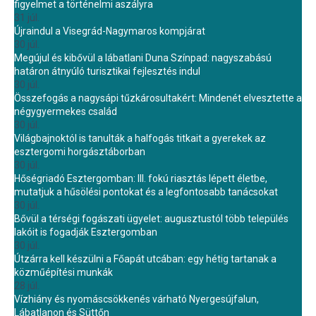
figyelmet a történelmi aszályra
31 júl.
Újraindul a Visegrád-Nagymaros kompjárat
30 júl.
Megújul és kibővül a lábatlani Duna Színpad: nagyszabású
határon átnyúló turisztikai fejlesztés indul
30 júl.
Összefogás a nagysápi tűzkárosultakért: Mindenét elvesztette a
négygyermekes család
30 júl.
Világbajnoktól is tanulták a halfogás titkait a gyerekek az
esztergomi horgásztáborban
30 júl.
Hőségriadó Esztergomban: III. fokú riasztás lépett életbe,
mutatjuk a hűsölési pontokat és a legfontosabb tanácsokat
30 júl.
Bővül a térségi fogászati ügyelet: augusztustól több település
lakóit is fogadják Esztergomban
30 júl.
Útzárra kell készülni a Főapát utcában: egy hétig tartanak a
közműépítési munkák
28 júl.
Vízhiány és nyomáscsökkenés várható Nyergesújfalun,
Lábatlanon és Süttőn