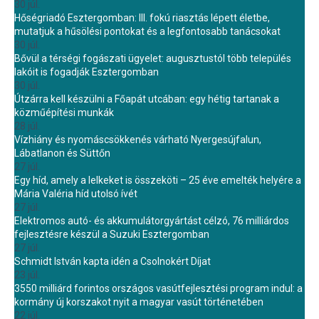
30 júl.
Hőségriadó Esztergomban: III. fokú riasztás lépett életbe,
mutatjuk a hűsölési pontokat és a legfontosabb tanácsokat
30 júl.
Bővül a térségi fogászati ügyelet: augusztustól több település
lakóit is fogadják Esztergomban
30 júl.
Útzárra kell készülni a Főapát utcában: egy hétig tartanak a
közműépítési munkák
28 júl.
Vízhiány és nyomáscsökkenés várható Nyergesújfalun,
Lábatlanon és Süttőn
27 júl.
Egy híd, amely a lelkeket is összeköti – 25 éve emelték helyére a
Mária Valéria híd utolsó ívét
27 júl.
Elektromos autó- és akkumulátorgyártást célzó, 76 milliárdos
fejlesztésre készül a Suzuki Esztergomban
27 júl.
Schmidt István kapta idén a Csolnokért Díjat
23 júl.
3550 milliárd forintos országos vasútfejlesztési program indul: a
kormány új korszakot nyit a magyar vasút történetében
22 júl.