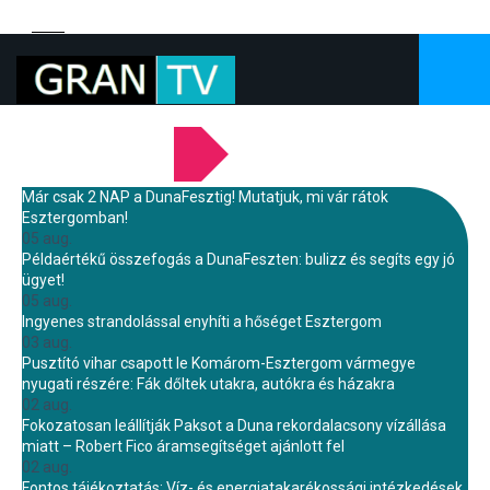
LEGFRISSEBB HÍREINK
Már csak 2 NAP a DunaFesztig! Mutatjuk, mi vár rátok
Esztergomban!
05 aug.
Példaértékű összefogás a DunaFeszten: bulizz és segíts egy jó
ügyet!
05 aug.
Ingyenes strandolással enyhíti a hőséget Esztergom
03 aug.
Pusztító vihar csapott le Komárom-Esztergom vármegye
nyugati részére: Fák dőltek utakra, autókra és házakra
02 aug.
Fokozatosan leállítják Paksot a Duna rekordalacsony vízállása
miatt – Robert Fico áramsegítséget ajánlott fel
02 aug.
Fontos tájékoztatás: Víz- és energiatakarékossági intézkedések