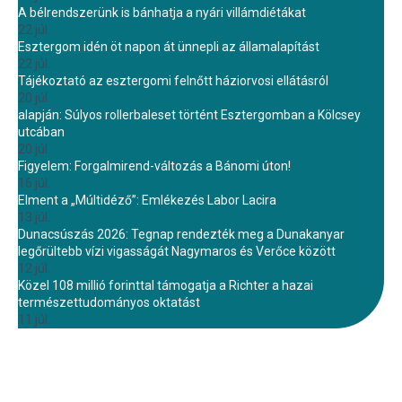
A bélrendszerünk is bánhatja a nyári villámdiétákat
22 júl.
Esztergom idén öt napon át ünnepli az államalapítást
22 júl.
Tájékoztató az esztergomi felnőtt háziorvosi ellátásról
20 júl.
alapján: Súlyos rollerbaleset történt Esztergomban a Kölcsey
utcában
20 júl.
Figyelem: Forgalmirend-változás a Bánomi úton!
16 júl.
Elment a „Múltidéző”: Emlékezés Labor Lacira
13 júl.
Dunacsúszás 2026: Tegnap rendezték meg a Dunakanyar
legőrültebb vízi vigasságát Nagymaros és Verőce között
12 júl.
Közel 108 millió forinttal támogatja a Richter a hazai
természettudományos oktatást
11 júl.