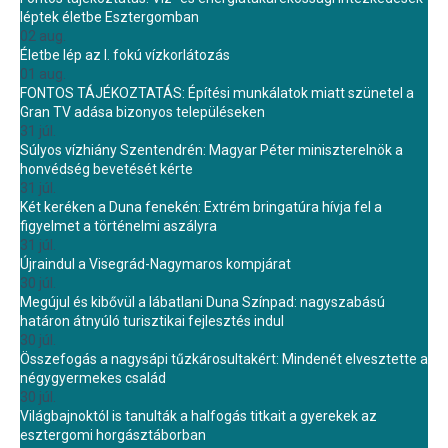
léptek életbe Esztergomban
02 aug.
Életbe lép az I. fokú vízkorlátozás
01 aug.
FONTOS TÁJÉKOZTATÁS: Építési munkálatok miatt szünetel a
Gran TV adása bizonyos településeken
31 júl.
Súlyos vízhiány Szentendrén: Magyar Péter miniszterelnök a
honvédség bevetését kérte
31 júl.
Két keréken a Duna fenekén: Extrém bringatúra hívja fel a
figyelmet a történelmi aszályra
31 júl.
Újraindul a Visegrád-Nagymaros kompjárat
30 júl.
Megújul és kibővül a lábatlani Duna Színpad: nagyszabású
határon átnyúló turisztikai fejlesztés indul
30 júl.
Összefogás a nagysápi tűzkárosultakért: Mindenét elvesztette a
négygyermekes család
30 júl.
Világbajnoktól is tanulták a halfogás titkait a gyerekek az
esztergomi horgásztáborban