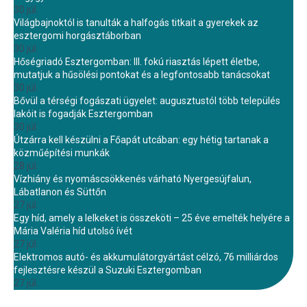
30 júl.
Világbajnoktól is tanulták a halfogás titkait a gyerekek az
esztergomi horgásztáborban
30 júl.
Hőségriadó Esztergomban: III. fokú riasztás lépett életbe,
mutatjuk a hűsölési pontokat és a legfontosabb tanácsokat
30 júl.
Bővül a térségi fogászati ügyelet: augusztustól több település
lakóit is fogadják Esztergomban
30 júl.
Útzárra kell készülni a Főapát utcában: egy hétig tartanak a
közműépítési munkák
28 júl.
Vízhiány és nyomáscsökkenés várható Nyergesújfalun,
Lábatlanon és Süttőn
27 júl.
Egy híd, amely a lelkeket is összeköti – 25 éve emelték helyére a
Mária Valéria híd utolsó ívét
27 júl.
Elektromos autó- és akkumulátorgyártást célzó, 76 milliárdos
fejlesztésre készül a Suzuki Esztergomban
27 júl.