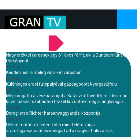
LEGFRISSEBB HÍREINK
Nagy erőkkel keresnek egy 61 éves férfit, aki a Dunában tűnt el
Párkánynál
09 aug.
Kedden leáll a meleg víz a két városban
09 aug.
Különleges erdei futópályával gazdagodott Nyergesújfalu
08 aug.
Megkongatta a vészharangot a Katasztrófavédelem: Idén már
közel tízezer szabadtéri tűzzel küzdöttek meg a lánglovagok
08 aug.
Dorog lett a Richter hatóanyaggyártási központja
08 aug.
Példát mutat a Richter: Több mint felére vágja
áramfogyasztását és energiát ad a magyar hálózatnak
07 aug.