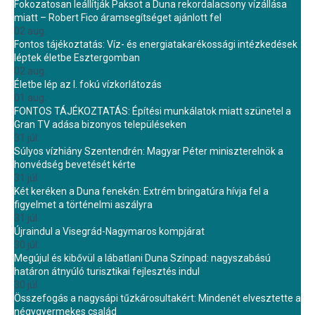
Fokozatosan leállítják Paksot a Duna rekordalacsony vízállása
miatt – Robert Fico áramsegítséget ajánlott fel
02 aug.
Fontos tájékoztatás: Víz- és energiatakarékossági intézkedések
léptek életbe Esztergomban
02 aug.
Életbe lép az I. fokú vízkorlátozás
01 aug.
FONTOS TÁJÉKOZTATÁS: Építési munkálatok miatt szünetel a
Gran TV adása bizonyos településeken
31 júl.
Súlyos vízhiány Szentendrén: Magyar Péter miniszterelnök a
honvédség bevetését kérte
31 júl.
Két keréken a Duna fenekén: Extrém bringatúra hívja fel a
figyelmet a történelmi aszályra
31 júl.
Újraindul a Visegrád-Nagymaros kompjárat
30 júl.
Megújul és kibővül a lábatlani Duna Színpad: nagyszabású
határon átnyúló turisztikai fejlesztés indul
30 júl.
Összefogás a nagysápi tűzkárosultakért: Mindenét elvesztette a
négygyermekes család