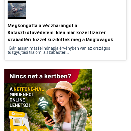
Megkongatta a vészharangot a
Katasztrófavédelem: Idén már közel tízezer
szabadtéri tűzzel küzdöttek meg a lánglovagok
Bár lassan másfél hónapja érvényben van az országos
tűzgyújtási tilalom, a szabadtéri...