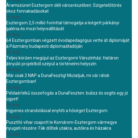
Áramszünet Esztergom déli városrészében: Szigetelőtörés
okoz fennakadásokat
06 aug.
Esztergom 2,5 millió forinttal támogatja a leégett párkányi
galéria és mozi helyreállítását
06 aug.
64 Esztergomban végzett óvodapedagógus vette át diplomáját
a Pázmány budapesti diplomaátadóján
06 aug.
Teljes körűen megújul az Esztergomi Várszínház: Határon
átnyúló projektből szépül a történelmi helyszín
06 aug.
Már csak 2 NAP a DunaFesztig! Mutatjuk, mi vár rátok
Esztergomban!
05 aug.
Példaértékű összefogás a DunaFeszten: bulizz és segíts egy jó
ügyet!
05 aug.
Ingyenes strandolással enyhíti a hőséget Esztergom
03 aug.
Pusztító vihar csapott le Komárom-Esztergom vármegye
nyugati részére: Fák dőltek utakra, autókra és házakra
02 aug.