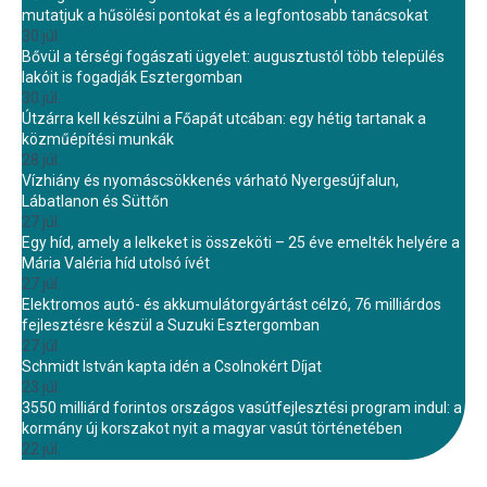
mutatjuk a hűsölési pontokat és a legfontosabb tanácsokat
30 júl.
Bővül a térségi fogászati ügyelet: augusztustól több település
lakóit is fogadják Esztergomban
30 júl.
Útzárra kell készülni a Főapát utcában: egy hétig tartanak a
közműépítési munkák
28 júl.
Vízhiány és nyomáscsökkenés várható Nyergesújfalun,
Lábatlanon és Süttőn
27 júl.
Egy híd, amely a lelkeket is összeköti – 25 éve emelték helyére a
Mária Valéria híd utolsó ívét
27 júl.
Elektromos autó- és akkumulátorgyártást célzó, 76 milliárdos
fejlesztésre készül a Suzuki Esztergomban
27 júl.
Schmidt István kapta idén a Csolnokért Díjat
23 júl.
3550 milliárd forintos országos vasútfejlesztési program indul: a
kormány új korszakot nyit a magyar vasút történetében
22 júl.