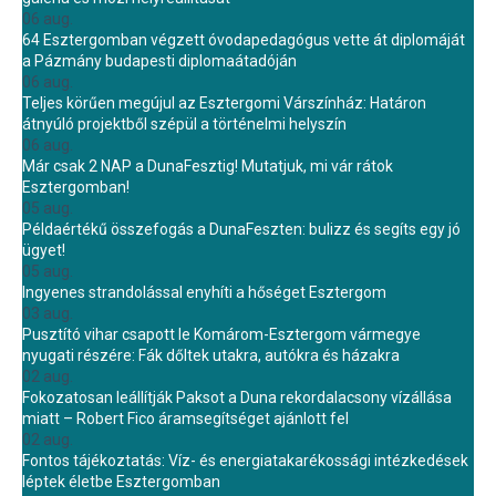
06 aug.
64 Esztergomban végzett óvodapedagógus vette át diplomáját
a Pázmány budapesti diplomaátadóján
06 aug.
Teljes körűen megújul az Esztergomi Várszínház: Határon
átnyúló projektből szépül a történelmi helyszín
06 aug.
Már csak 2 NAP a DunaFesztig! Mutatjuk, mi vár rátok
Esztergomban!
05 aug.
Példaértékű összefogás a DunaFeszten: bulizz és segíts egy jó
ügyet!
05 aug.
Ingyenes strandolással enyhíti a hőséget Esztergom
03 aug.
Pusztító vihar csapott le Komárom-Esztergom vármegye
nyugati részére: Fák dőltek utakra, autókra és házakra
02 aug.
Fokozatosan leállítják Paksot a Duna rekordalacsony vízállása
miatt – Robert Fico áramsegítséget ajánlott fel
02 aug.
Fontos tájékoztatás: Víz- és energiatakarékossági intézkedések
léptek életbe Esztergomban