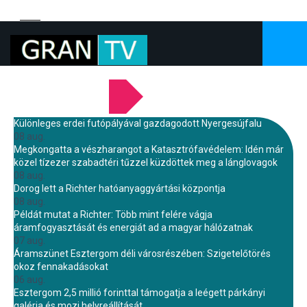
LEGFRISSEBB HÍREINK
Különleges erdei futópályával gazdagodott Nyergesújfalu
08 aug.
Megkongatta a vészharangot a Katasztrófavédelem: Idén már
közel tízezer szabadtéri tűzzel küzdöttek meg a lánglovagok
08 aug.
Dorog lett a Richter hatóanyaggyártási központja
08 aug.
Példát mutat a Richter: Több mint felére vágja
áramfogyasztását és energiát ad a magyar hálózatnak
07 aug.
Áramszünet Esztergom déli városrészében: Szigetelőtörés
okoz fennakadásokat
06 aug.
Esztergom 2,5 millió forinttal támogatja a leégett párkányi
galéria és mozi helyreállítását