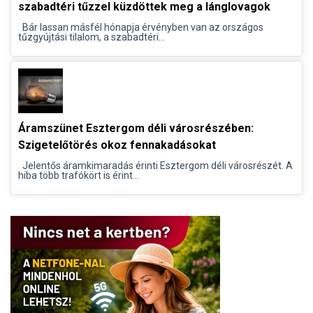
szabadtéri tűzzel küzdöttek meg a lánglovagok
Bár lassan másfél hónapja érvényben van az országos
tűzgyújtási tilalom, a szabadtéri...
Áramszünet Esztergom déli városrészében:
Szigetelőtörés okoz fennakadásokat
Jelentős áramkimaradás érinti Esztergom déli városrészét. A
hiba több trafókört is érint...