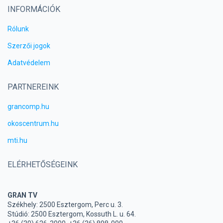
INFORMÁCIÓK
Rólunk
Szerzői jogok
Adatvédelem
PARTNEREINK
grancomp.hu
okoscentrum.hu
mti.hu
ELÉRHETŐSÉGEINK
GRAN TV
Székhely: 2500 Esztergom, Perc u. 3.
Stúdió: 2500 Esztergom, Kossuth L. u. 64.