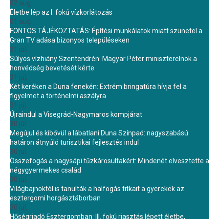
02 aug.
Életbe lép az I. fokú vízkorlátozás
01 aug.
FONTOS TÁJÉKOZTATÁS: Építési munkálatok miatt szünetel a
Gran TV adása bizonyos településeken
31 júl.
Súlyos vízhiány Szentendrén: Magyar Péter miniszterelnök a
honvédség bevetését kérte
31 júl.
Két keréken a Duna fenekén: Extrém bringatúra hívja fel a
figyelmet a történelmi aszályra
31 júl.
Újraindul a Visegrád-Nagymaros kompjárat
30 júl.
Megújul és kibővül a lábatlani Duna Színpad: nagyszabású
határon átnyúló turisztikai fejlesztés indul
30 júl.
Összefogás a nagysápi tűzkárosultakért: Mindenét elvesztette a
négygyermekes család
30 júl.
Világbajnoktól is tanulták a halfogás titkait a gyerekek az
esztergomi horgásztáborban
30 júl.
Hőségriadó Esztergomban: III. fokú riasztás lépett életbe,