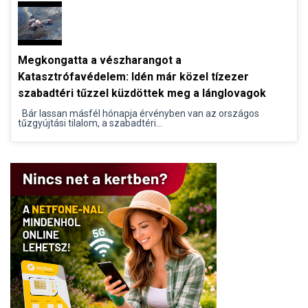
Megkongatta a vészharangot a
Katasztrófavédelem: Idén már közel tízezer
szabadtéri tűzzel küzdöttek meg a lánglovagok
Bár lassan másfél hónapja érvényben van az országos
tűzgyújtási tilalom, a szabadtéri...