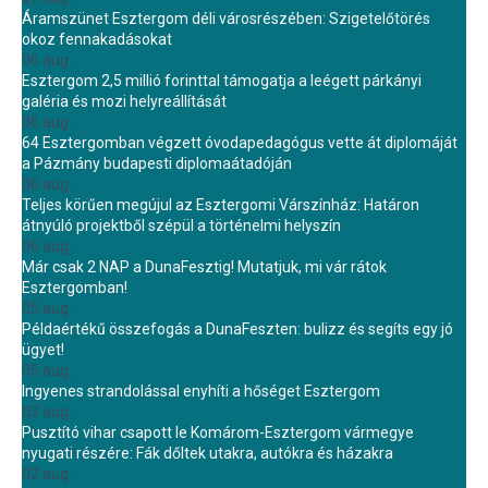
Áramszünet Esztergom déli városrészében: Szigetelőtörés
okoz fennakadásokat
06 aug.
Esztergom 2,5 millió forinttal támogatja a leégett párkányi
galéria és mozi helyreállítását
06 aug.
64 Esztergomban végzett óvodapedagógus vette át diplomáját
a Pázmány budapesti diplomaátadóján
06 aug.
Teljes körűen megújul az Esztergomi Várszínház: Határon
átnyúló projektből szépül a történelmi helyszín
06 aug.
Már csak 2 NAP a DunaFesztig! Mutatjuk, mi vár rátok
Esztergomban!
05 aug.
Példaértékű összefogás a DunaFeszten: bulizz és segíts egy jó
ügyet!
05 aug.
Ingyenes strandolással enyhíti a hőséget Esztergom
03 aug.
Pusztító vihar csapott le Komárom-Esztergom vármegye
nyugati részére: Fák dőltek utakra, autókra és házakra
02 aug.