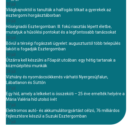
30 júl.
Világbajnoktól is tanulták a halfogás titkait a gyerekek az
esztergomi horgásztáborban
30 júl.
Hőségriadó Esztergomban: III. fokú riasztás lépett életbe,
mutatjuk a hűsölési pontokat és a legfontosabb tanácsokat
30 júl.
Bővül a térségi fogászati ügyelet: augusztustól több település
lakóit is fogadják Esztergomban
30 júl.
Útzárra kell készülni a Főapát utcában: egy hétig tartanak a
közműépítési munkák
28 júl.
Vízhiány és nyomáscsökkenés várható Nyergesújfalun,
Lábatlanon és Süttőn
27 júl.
Egy híd, amely a lelkeket is összeköti – 25 éve emelték helyére a
Mária Valéria híd utolsó ívét
27 júl.
Elektromos autó- és akkumulátorgyártást célzó, 76 milliárdos
fejlesztésre készül a Suzuki Esztergomban
27 júl.