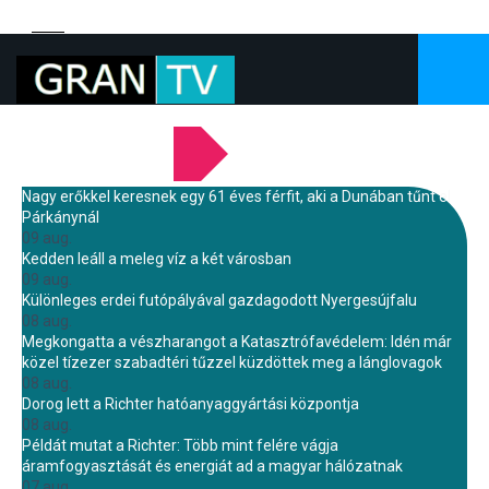
LEGFRISSEBB HÍREINK
Nagy erőkkel keresnek egy 61 éves férfit, aki a Dunában tűnt el
Párkánynál
09 aug.
Kedden leáll a meleg víz a két városban
09 aug.
Különleges erdei futópályával gazdagodott Nyergesújfalu
08 aug.
Megkongatta a vészharangot a Katasztrófavédelem: Idén már
közel tízezer szabadtéri tűzzel küzdöttek meg a lánglovagok
08 aug.
Dorog lett a Richter hatóanyaggyártási központja
08 aug.
Példát mutat a Richter: Több mint felére vágja
áramfogyasztását és energiát ad a magyar hálózatnak
07 aug.