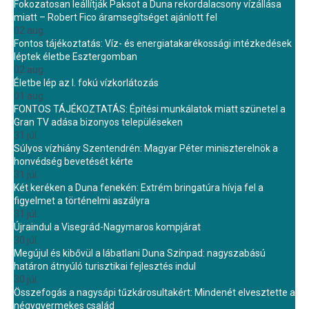
Fokozatosan leállítják Paksot a Duna rekordalacsony vízállása
miatt – Robert Fico áramsegítséget ajánlott fel
02 aug.
Fontos tájékoztatás: Víz- és energiatakarékossági intézkedések
léptek életbe Esztergomban
02 aug.
Életbe lép az I. fokú vízkorlátozás
01 aug.
FONTOS TÁJÉKOZTATÁS: Építési munkálatok miatt szünetel a
Gran TV adása bizonyos településeken
31 júl.
Súlyos vízhiány Szentendrén: Magyar Péter miniszterelnök a
honvédség bevetését kérte
31 júl.
Két keréken a Duna fenekén: Extrém bringatúra hívja fel a
figyelmet a történelmi aszályra
31 júl.
Újraindul a Visegrád-Nagymaros kompjárat
30 júl.
Megújul és kibővül a lábatlani Duna Színpad: nagyszabású
határon átnyúló turisztikai fejlesztés indul
30 júl.
Összefogás a nagysápi tűzkárosultakért: Mindenét elvesztette a
négygyermekes család