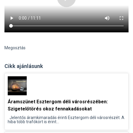
Megosztás
Cikk ajánlásunk
Áramszünet Esztergom déli városrészében:
Szigetelőtörés okoz fennakadásokat
Jelentős áramkimaradás érinti Esztergom déli városrészét. A
hiba több trafókört is érint...