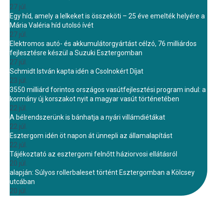
27 júl.
Egy híd, amely a lelkeket is összeköti – 25 éve emelték helyére a
Mária Valéria híd utolsó ívét
27 júl.
Elektromos autó- és akkumulátorgyártást célzó, 76 milliárdos
fejlesztésre készül a Suzuki Esztergomban
27 júl.
Schmidt István kapta idén a Csolnokért Díjat
23 júl.
3550 milliárd forintos országos vasútfejlesztési program indul: a
kormány új korszakot nyit a magyar vasút történetében
22 júl.
A bélrendszerünk is bánhatja a nyári villámdiétákat
22 júl.
Esztergom idén öt napon át ünnepli az államalapítást
22 júl.
Tájékoztató az esztergomi felnőtt háziorvosi ellátásról
20 júl.
alapján: Súlyos rollerbaleset történt Esztergomban a Kölcsey
utcában
20 júl.