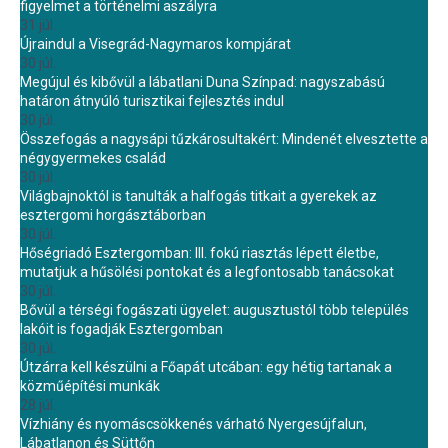
figyelmet a történelmi aszályra
31 júl.
Újraindul a Visegrád-Nagymaros kompjárat
30 júl.
Megújul és kibővül a lábatlani Duna Színpad: nagyszabású
határon átnyúló turisztikai fejlesztés indul
30 júl.
Összefogás a nagysápi tűzkárosultakért: Mindenét elvesztette a
négygyermekes család
30 júl.
Világbajnoktól is tanulták a halfogás titkait a gyerekek az
esztergomi horgásztáborban
30 júl.
Hőségriadó Esztergomban: III. fokú riasztás lépett életbe,
mutatjuk a hűsölési pontokat és a legfontosabb tanácsokat
30 júl.
Bővül a térségi fogászati ügyelet: augusztustól több település
lakóit is fogadják Esztergomban
30 júl.
Útzárra kell készülni a Főapát utcában: egy hétig tartanak a
közműépítési munkák
28 júl.
Vízhiány és nyomáscsökkenés várható Nyergesújfalun,
Lábatlanon és Süttőn