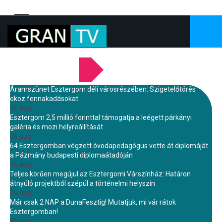
LEGFRISSEBB HÍREINK
Áramszünet Esztergom déli városrészében: Szigetelőtörés
okoz fennakadásokat
06 aug.
Esztergom 2,5 millió forinttal támogatja a leégett párkányi
galéria és mozi helyreállítását
06 aug.
64 Esztergomban végzett óvodapedagógus vette át diplomáját
a Pázmány budapesti diplomaátadóján
06 aug.
Teljes körűen megújul az Esztergomi Várszínház: Határon
átnyúló projektből szépül a történelmi helyszín
06 aug.
Már csak 2 NAP a DunaFesztig! Mutatjuk, mi vár rátok
Esztergomban!
05 aug.