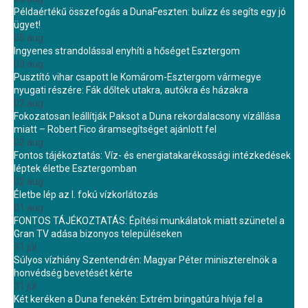
Példaértékű összefogás a DunaFeszten: bulizz és segíts egy jó
ügyet!
05 aug.
Ingyenes strandolással enyhíti a hőséget Esztergom
03 aug.
Pusztító vihar csapott le Komárom-Esztergom vármegye
nyugati részére: Fák dőltek utakra, autókra és házakra
02 aug.
Fokozatosan leállítják Paksot a Duna rekordalacsony vízállása
miatt – Robert Fico áramsegítséget ajánlott fel
02 aug.
Fontos tájékoztatás: Víz- és energiatakarékossági intézkedések
léptek életbe Esztergomban
02 aug.
Életbe lép az I. fokú vízkorlátozás
01 aug.
FONTOS TÁJÉKOZTATÁS: Építési munkálatok miatt szünetel a
Gran TV adása bizonyos településeken
31 júl.
Súlyos vízhiány Szentendrén: Magyar Péter miniszterelnök a
honvédség bevetését kérte
31 júl.
Két keréken a Duna fenekén: Extrém bringatúra hívja fel a