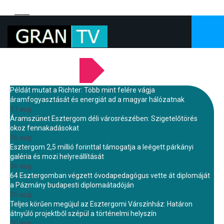
LEGFRISSEBB HÍREINK
Példát mutat a Richter: Több mint felére vágja
áramfogyasztását és energiát ad a magyar hálózatnak
07 aug.
Áramszünet Esztergom déli városrészében: Szigetelőtörés
okoz fennakadásokat
06 aug.
Esztergom 2,5 millió forinttal támogatja a leégett párkányi
galéria és mozi helyreállítását
06 aug.
64 Esztergomban végzett óvodapedagógus vette át diplomáját
a Pázmány budapesti diplomaátadóján
06 aug.
Teljes körűen megújul az Esztergomi Várszínház: Határon
átnyúló projektből szépül a történelmi helyszín
06 aug.