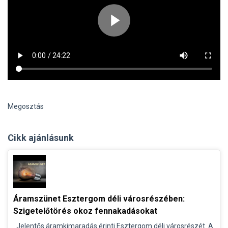
Megosztás
Cikk ajánlásunk
Áramszünet Esztergom déli városrészében:
Szigetelőtörés okoz fennakadásokat
Jelentős áramkimaradás érinti Esztergom déli városrészét. A