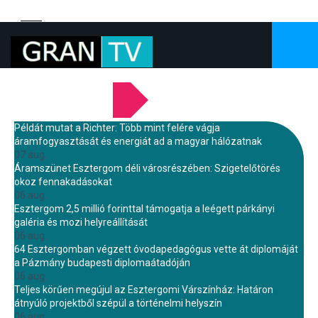
LEGFRISSEBB HÍREINK
Példát mutat a Richter: Több mint felére vágja
áramfogyasztását és energiát ad a magyar hálózatnak
07 aug.
Áramszünet Esztergom déli városrészében: Szigetelőtörés
okoz fennakadásokat
06 aug.
Esztergom 2,5 millió forinttal támogatja a leégett párkányi
galéria és mozi helyreállítását
06 aug.
64 Esztergomban végzett óvodapedagógus vette át diplomáját
a Pázmány budapesti diplomaátadóján
06 aug.
Teljes körűen megújul az Esztergomi Várszínház: Határon
átnyúló projektből szépül a történelmi helyszín
06 aug.