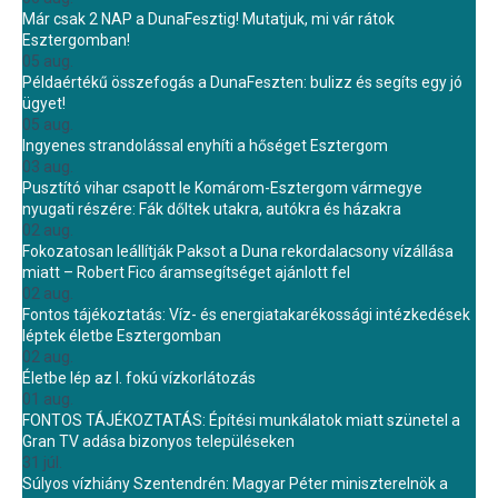
Már csak 2 NAP a DunaFesztig! Mutatjuk, mi vár rátok
Esztergomban!
05 aug.
Példaértékű összefogás a DunaFeszten: bulizz és segíts egy jó
ügyet!
05 aug.
Ingyenes strandolással enyhíti a hőséget Esztergom
03 aug.
Pusztító vihar csapott le Komárom-Esztergom vármegye
nyugati részére: Fák dőltek utakra, autókra és házakra
02 aug.
Fokozatosan leállítják Paksot a Duna rekordalacsony vízállása
miatt – Robert Fico áramsegítséget ajánlott fel
02 aug.
Fontos tájékoztatás: Víz- és energiatakarékossági intézkedések
léptek életbe Esztergomban
02 aug.
Életbe lép az I. fokú vízkorlátozás
01 aug.
FONTOS TÁJÉKOZTATÁS: Építési munkálatok miatt szünetel a
Gran TV adása bizonyos településeken
31 júl.
Súlyos vízhiány Szentendrén: Magyar Péter miniszterelnök a