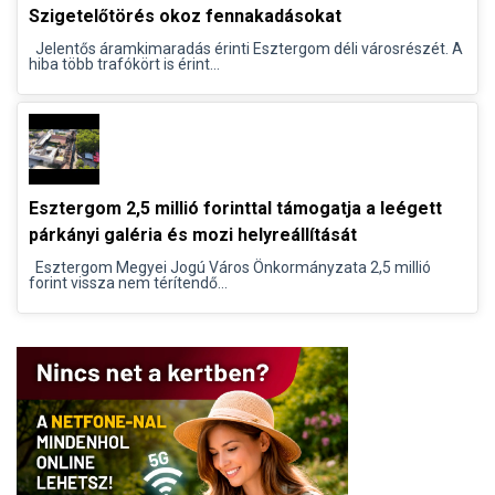
Szigetelőtörés okoz fennakadásokat
Jelentős áramkimaradás érinti Esztergom déli városrészét. A
hiba több trafókört is érint...
Esztergom 2,5 millió forinttal támogatja a leégett
párkányi galéria és mozi helyreállítását
Esztergom Megyei Jogú Város Önkormányzata 2,5 millió
forint vissza nem térítendő...