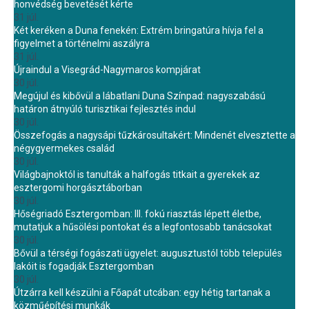
honvédség bevetését kérte
31 júl.
Két keréken a Duna fenekén: Extrém bringatúra hívja fel a
figyelmet a történelmi aszályra
31 júl.
Újraindul a Visegrád-Nagymaros kompjárat
30 júl.
Megújul és kibővül a lábatlani Duna Színpad: nagyszabású
határon átnyúló turisztikai fejlesztés indul
30 júl.
Összefogás a nagysápi tűzkárosultakért: Mindenét elvesztette a
négygyermekes család
30 júl.
Világbajnoktól is tanulták a halfogás titkait a gyerekek az
esztergomi horgásztáborban
30 júl.
Hőségriadó Esztergomban: III. fokú riasztás lépett életbe,
mutatjuk a hűsölési pontokat és a legfontosabb tanácsokat
30 júl.
Bővül a térségi fogászati ügyelet: augusztustól több település
lakóit is fogadják Esztergomban
30 júl.
Útzárra kell készülni a Főapát utcában: egy hétig tartanak a
közműépítési munkák