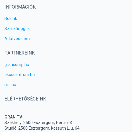
INFORMÁCIÓK
Rólunk
Szerzői jogok
Adatvédelem
PARTNEREINK
grancomp.hu
okoscentrum.hu
mti.hu
ELÉRHETŐSÉGEINK
GRAN TV
Székhely: 2500 Esztergom, Perc u. 3.
Stúdió: 2500 Esztergom, Kossuth L. u. 64.