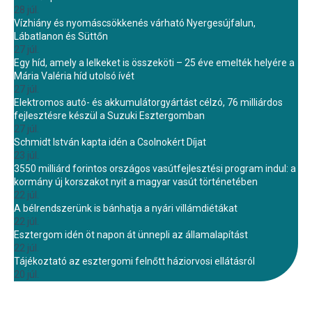
28 júl.
Vízhiány és nyomáscsökkenés várható Nyergesújfalun,
Lábatlanon és Süttőn
27 júl.
Egy híd, amely a lelkeket is összeköti – 25 éve emelték helyére a
Mária Valéria híd utolsó ívét
27 júl.
Elektromos autó- és akkumulátorgyártást célzó, 76 milliárdos
fejlesztésre készül a Suzuki Esztergomban
27 júl.
Schmidt István kapta idén a Csolnokért Díjat
23 júl.
3550 milliárd forintos országos vasútfejlesztési program indul: a
kormány új korszakot nyit a magyar vasút történetében
22 júl.
A bélrendszerünk is bánhatja a nyári villámdiétákat
22 júl.
Esztergom idén öt napon át ünnepli az államalapítást
22 júl.
Tájékoztató az esztergomi felnőtt háziorvosi ellátásról
20 júl.