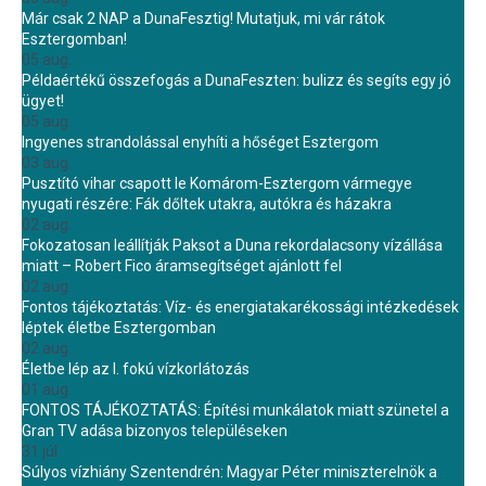
Már csak 2 NAP a DunaFesztig! Mutatjuk, mi vár rátok
Esztergomban!
05 aug.
Példaértékű összefogás a DunaFeszten: bulizz és segíts egy jó
ügyet!
05 aug.
Ingyenes strandolással enyhíti a hőséget Esztergom
03 aug.
Pusztító vihar csapott le Komárom-Esztergom vármegye
nyugati részére: Fák dőltek utakra, autókra és házakra
02 aug.
Fokozatosan leállítják Paksot a Duna rekordalacsony vízállása
miatt – Robert Fico áramsegítséget ajánlott fel
02 aug.
Fontos tájékoztatás: Víz- és energiatakarékossági intézkedések
léptek életbe Esztergomban
02 aug.
Életbe lép az I. fokú vízkorlátozás
01 aug.
FONTOS TÁJÉKOZTATÁS: Építési munkálatok miatt szünetel a
Gran TV adása bizonyos településeken
31 júl.
Súlyos vízhiány Szentendrén: Magyar Péter miniszterelnök a