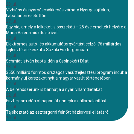
28 júl.
Vízhiány és nyomáscsökkenés várható Nyergesújfalun,
Lábatlanon és Süttőn
27 júl.
Egy híd, amely a lelkeket is összeköti – 25 éve emelték helyére a
Mária Valéria híd utolsó ívét
27 júl.
Elektromos autó- és akkumulátorgyártást célzó, 76 milliárdos
fejlesztésre készül a Suzuki Esztergomban
27 júl.
Schmidt István kapta idén a Csolnokért Díjat
23 júl.
3550 milliárd forintos országos vasútfejlesztési program indul: a
kormány új korszakot nyit a magyar vasút történetében
22 júl.
A bélrendszerünk is bánhatja a nyári villámdiétákat
22 júl.
Esztergom idén öt napon át ünnepli az államalapítást
22 júl.
Tájékoztató az esztergomi felnőtt háziorvosi ellátásról
20 júl.