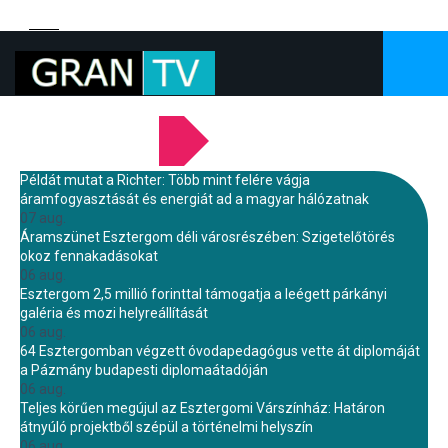
LEGFRISSEBB HÍREINK
Példát mutat a Richter: Több mint felére vágja
áramfogyasztását és energiát ad a magyar hálózatnak
07 aug.
Áramszünet Esztergom déli városrészében: Szigetelőtörés
okoz fennakadásokat
06 aug.
Esztergom 2,5 millió forinttal támogatja a leégett párkányi
galéria és mozi helyreállítását
06 aug.
64 Esztergomban végzett óvodapedagógus vette át diplomáját
a Pázmány budapesti diplomaátadóján
06 aug.
Teljes körűen megújul az Esztergomi Várszínház: Határon
átnyúló projektből szépül a történelmi helyszín
06 aug.