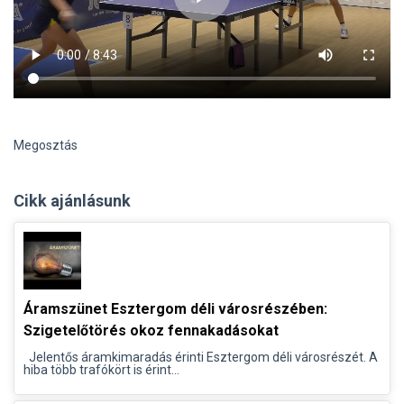
Megosztás
Cikk ajánlásunk
Áramszünet Esztergom déli városrészében:
Szigetelőtörés okoz fennakadásokat
Jelentős áramkimaradás érinti Esztergom déli városrészét. A
hiba több trafókört is érint...