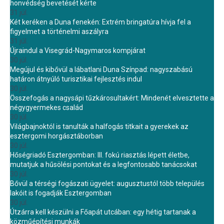
honvédség bevetését kérte
31 júl.
Két keréken a Duna fenekén: Extrém bringatúra hívja fel a
figyelmet a történelmi aszályra
31 júl.
Újraindul a Visegrád-Nagymaros kompjárat
30 júl.
Megújul és kibővül a lábatlani Duna Színpad: nagyszabású
határon átnyúló turisztikai fejlesztés indul
30 júl.
Összefogás a nagysápi tűzkárosultakért: Mindenét elvesztette a
négygyermekes család
30 júl.
Világbajnoktól is tanulták a halfogás titkait a gyerekek az
esztergomi horgásztáborban
30 júl.
Hőségriadó Esztergomban: III. fokú riasztás lépett életbe,
mutatjuk a hűsölési pontokat és a legfontosabb tanácsokat
30 júl.
Bővül a térségi fogászati ügyelet: augusztustól több település
lakóit is fogadják Esztergomban
30 júl.
Útzárra kell készülni a Főapát utcában: egy hétig tartanak a
közműépítési munkák