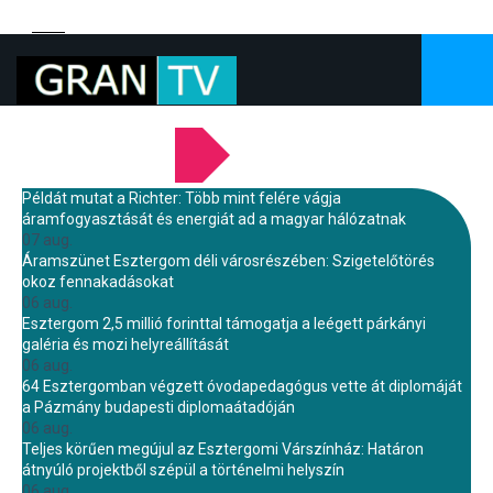
LEGFRISSEBB HÍREINK
Példát mutat a Richter: Több mint felére vágja
áramfogyasztását és energiát ad a magyar hálózatnak
07 aug.
Áramszünet Esztergom déli városrészében: Szigetelőtörés
okoz fennakadásokat
06 aug.
Esztergom 2,5 millió forinttal támogatja a leégett párkányi
galéria és mozi helyreállítását
06 aug.
64 Esztergomban végzett óvodapedagógus vette át diplomáját
a Pázmány budapesti diplomaátadóján
06 aug.
Teljes körűen megújul az Esztergomi Várszínház: Határon
átnyúló projektből szépül a történelmi helyszín
06 aug.