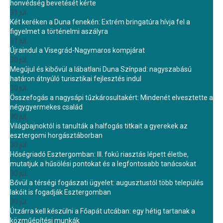
honvédség bevetését kérte
31 júl.
Két keréken a Duna fenekén: Extrém bringatúra hívja fel a
figyelmet a történelmi aszályra
31 júl.
Újraindul a Visegrád-Nagymaros kompjárat
30 júl.
Megújul és kibővül a lábatlani Duna Színpad: nagyszabású
határon átnyúló turisztikai fejlesztés indul
30 júl.
Összefogás a nagysápi tűzkárosultakért: Mindenét elvesztette a
négygyermekes család
30 júl.
Világbajnoktól is tanulták a halfogás titkait a gyerekek az
esztergomi horgásztáborban
30 júl.
Hőségriadó Esztergomban: III. fokú riasztás lépett életbe,
mutatjuk a hűsölési pontokat és a legfontosabb tanácsokat
30 júl.
Bővül a térségi fogászati ügyelet: augusztustól több település
lakóit is fogadják Esztergomban
30 júl.
Útzárra kell készülni a Főapát utcában: egy hétig tartanak a
közműépítési munkák