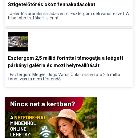
Szigetelőtörés okoz fennakadásokat
Jelentős áramkimaradás érinti Esztergom déli városrészét. A
hiba több trafókört is érint...
Esztergom 2,5 millió forinttal támogatja a leégett
párkányi galéria és mozi helyreállítását
Esztergom Megyei Jogú Város Önkormányzata 2,5 millió
forint vissza nem térítendő...