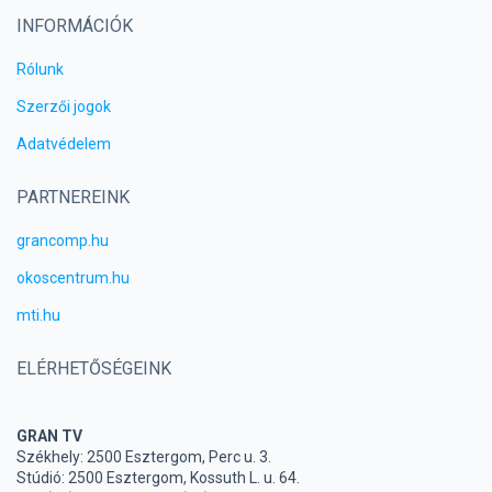
INFORMÁCIÓK
Rólunk
Szerzői jogok
Adatvédelem
PARTNEREINK
grancomp.hu
okoscentrum.hu
mti.hu
ELÉRHETŐSÉGEINK
GRAN TV
Székhely: 2500 Esztergom, Perc u. 3.
Stúdió: 2500 Esztergom, Kossuth L. u. 64.