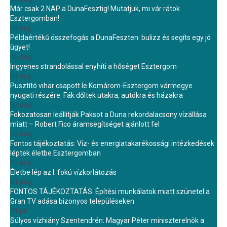
Már csak 2 NAP a DunaFesztig! Mutatjuk, mi vár rátok
Esztergomban!
05 aug.
Példaértékű összefogás a DunaFeszten: bulizz és segíts egy jó
ügyet!
05 aug.
Ingyenes strandolással enyhíti a hőséget Esztergom
03 aug.
Pusztító vihar csapott le Komárom-Esztergom vármegye
nyugati részére: Fák dőltek utakra, autókra és házakra
02 aug.
Fokozatosan leállítják Paksot a Duna rekordalacsony vízállása
miatt – Robert Fico áramsegítséget ajánlott fel
02 aug.
Fontos tájékoztatás: Víz- és energiatakarékossági intézkedések
léptek életbe Esztergomban
02 aug.
Életbe lép az I. fokú vízkorlátozás
01 aug.
FONTOS TÁJÉKOZTATÁS: Építési munkálatok miatt szünetel a
Gran TV adása bizonyos településeken
31 júl.
Súlyos vízhiány Szentendrén: Magyar Péter miniszterelnök a