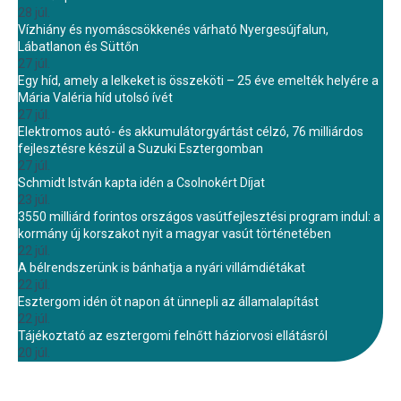
28 júl.
Vízhiány és nyomáscsökkenés várható Nyergesújfalun,
Lábatlanon és Süttőn
27 júl.
Egy híd, amely a lelkeket is összeköti – 25 éve emelték helyére a
Mária Valéria híd utolsó ívét
27 júl.
Elektromos autó- és akkumulátorgyártást célzó, 76 milliárdos
fejlesztésre készül a Suzuki Esztergomban
27 júl.
Schmidt István kapta idén a Csolnokért Díjat
23 júl.
3550 milliárd forintos országos vasútfejlesztési program indul: a
kormány új korszakot nyit a magyar vasút történetében
22 júl.
A bélrendszerünk is bánhatja a nyári villámdiétákat
22 júl.
Esztergom idén öt napon át ünnepli az államalapítást
22 júl.
Tájékoztató az esztergomi felnőtt háziorvosi ellátásról
20 júl.