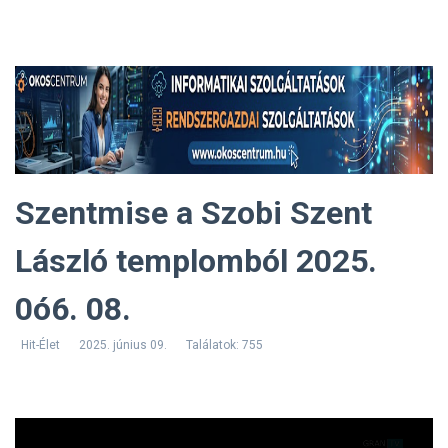
Szentmise a Szobi Szent
László templomból 2025.
0ó6. 08.
Hit-Élet
2025. június 09.
Találatok: 755