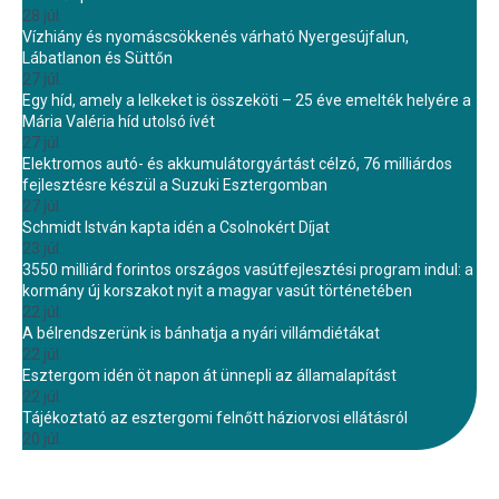
28 júl.
Vízhiány és nyomáscsökkenés várható Nyergesújfalun,
Lábatlanon és Süttőn
27 júl.
Egy híd, amely a lelkeket is összeköti – 25 éve emelték helyére a
Mária Valéria híd utolsó ívét
27 júl.
Elektromos autó- és akkumulátorgyártást célzó, 76 milliárdos
fejlesztésre készül a Suzuki Esztergomban
27 júl.
Schmidt István kapta idén a Csolnokért Díjat
23 júl.
3550 milliárd forintos országos vasútfejlesztési program indul: a
kormány új korszakot nyit a magyar vasút történetében
22 júl.
A bélrendszerünk is bánhatja a nyári villámdiétákat
22 júl.
Esztergom idén öt napon át ünnepli az államalapítást
22 júl.
Tájékoztató az esztergomi felnőtt háziorvosi ellátásról
20 júl.