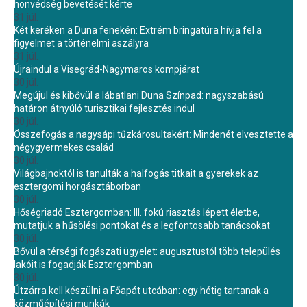
honvédség bevetését kérte
31 júl.
Két keréken a Duna fenekén: Extrém bringatúra hívja fel a
figyelmet a történelmi aszályra
31 júl.
Újraindul a Visegrád-Nagymaros kompjárat
30 júl.
Megújul és kibővül a lábatlani Duna Színpad: nagyszabású
határon átnyúló turisztikai fejlesztés indul
30 júl.
Összefogás a nagysápi tűzkárosultakért: Mindenét elvesztette a
négygyermekes család
30 júl.
Világbajnoktól is tanulták a halfogás titkait a gyerekek az
esztergomi horgásztáborban
30 júl.
Hőségriadó Esztergomban: III. fokú riasztás lépett életbe,
mutatjuk a hűsölési pontokat és a legfontosabb tanácsokat
30 júl.
Bővül a térségi fogászati ügyelet: augusztustól több település
lakóit is fogadják Esztergomban
30 júl.
Útzárra kell készülni a Főapát utcában: egy hétig tartanak a
közműépítési munkák