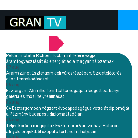
LEGFRISSEBB HÍREINK
Példát mutat a Richter: Több mint felére vágja
áramfogyasztását és energiát ad a magyar hálózatnak
07 aug.
Áramszünet Esztergom déli városrészében: Szigetelőtörés
okoz fennakadásokat
06 aug.
Esztergom 2,5 millió forinttal támogatja a leégett párkányi
galéria és mozi helyreállítását
06 aug.
64 Esztergomban végzett óvodapedagógus vette át diplomáját
a Pázmány budapesti diplomaátadóján
06 aug.
Teljes körűen megújul az Esztergomi Várszínház: Határon
átnyúló projektből szépül a történelmi helyszín
06 aug.