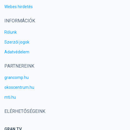
Webes hirdetés
INFORMÁCIÓK
Rólunk
Szerzői jogok
Adatvédelem
PARTNEREINK
grancomp.hu
okoscentrum.hu
mti.hu
ELÉRHETŐSÉGEINK
GRAN TV