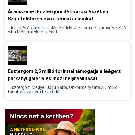
Áramszünet Esztergom déli városrészében:
Szigetelőtörés okoz fennakadásokat
Jelentős áramkimaradás érinti Esztergom déli városrészét. A
hiba több trafókört is érint...
Esztergom 2,5 millió forinttal támogatja a leégett
párkányi galéria és mozi helyreállítását
Esztergom Megyei Jogú Város Önkormányzata 2,5 millió
forint vissza nem térítendő...