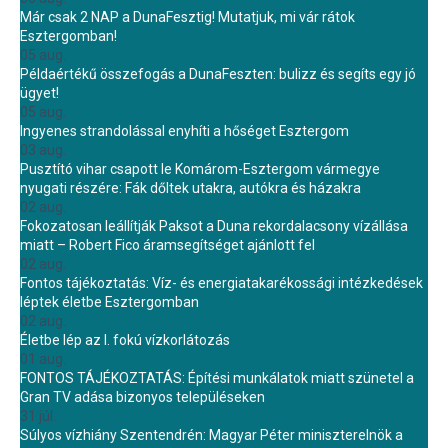
Már csak 2 NAP a DunaFesztig! Mutatjuk, mi vár rátok
Esztergomban!
05 aug.
Példaértékű összefogás a DunaFeszten: bulizz és segíts egy jó
ügyet!
05 aug.
Ingyenes strandolással enyhíti a hőséget Esztergom
03 aug.
Pusztító vihar csapott le Komárom-Esztergom vármegye
nyugati részére: Fák dőltek utakra, autókra és házakra
02 aug.
Fokozatosan leállítják Paksot a Duna rekordalacsony vízállása
miatt – Robert Fico áramsegítséget ajánlott fel
02 aug.
Fontos tájékoztatás: Víz- és energiatakarékossági intézkedések
léptek életbe Esztergomban
02 aug.
Életbe lép az I. fokú vízkorlátozás
01 aug.
FONTOS TÁJÉKOZTATÁS: Építési munkálatok miatt szünetel a
Gran TV adása bizonyos településeken
31 júl.
Súlyos vízhiány Szentendrén: Magyar Péter miniszterelnök a