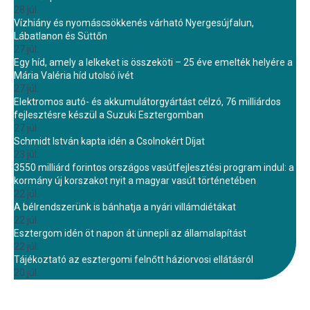
28 júl.
Vízhiány és nyomáscsökkenés várható Nyergesújfalun,
Lábatlanon és Süttőn
27 júl.
Egy híd, amely a lelkeket is összeköti – 25 éve emelték helyére a
Mária Valéria híd utolsó ívét
27 júl.
Elektromos autó- és akkumulátorgyártást célzó, 76 milliárdos
fejlesztésre készül a Suzuki Esztergomban
27 júl.
Schmidt István kapta idén a Csolnokért Díjat
23 júl.
3550 milliárd forintos országos vasútfejlesztési program indul: a
kormány új korszakot nyit a magyar vasút történetében
22 júl.
A bélrendszerünk is bánhatja a nyári villámdiétákat
22 júl.
Esztergom idén öt napon át ünnepli az államalapítást
22 júl.
Tájékoztató az esztergomi felnőtt háziorvosi ellátásról
20 júl.