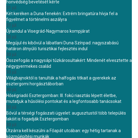
honvédség bevetését kérte
31 júl.
Két keréken a Duna fenekén: Extrém bringatúra hívja fel a
figyelmet a történelmi aszályra
31 júl.
Újraindul a Visegrád-Nagymaros kompjárat
30 júl.
Megújul és kibővül a lábatlani Duna Színpad: nagyszabású
határon átnyúló turisztikai fejlesztés indul
30 júl.
Összefogás a nagysápi tűzkárosultakért: Mindenét elvesztette a
négygyermekes család
30 júl.
Világbajnoktól is tanulták a halfogás titkait a gyerekek az
esztergomi horgásztáborban
30 júl.
Hőségriadó Esztergomban: III. fokú riasztás lépett életbe,
mutatjuk a hűsölési pontokat és a legfontosabb tanácsokat
30 júl.
Bővül a térségi fogászati ügyelet: augusztustól több település
lakóit is fogadják Esztergomban
30 júl.
Útzárra kell készülni a Főapát utcában: egy hétig tartanak a
közműépítési munkák