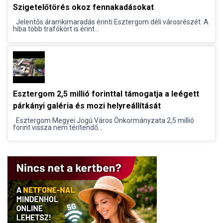
Szigetelőtörés okoz fennakadásokat
Jelentős áramkimaradás érinti Esztergom déli városrészét. A
hiba több trafókört is érint...
Esztergom 2,5 millió forinttal támogatja a leégett
párkányi galéria és mozi helyreállítását
Esztergom Megyei Jogú Város Önkormányzata 2,5 millió
forint vissza nem térítendő...