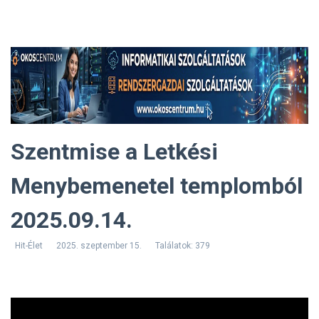
Szentmise a Letkési
Menybemenetel templomból
2025.09.14.
Hit-Élet
2025. szeptember 15.
Találatok: 379