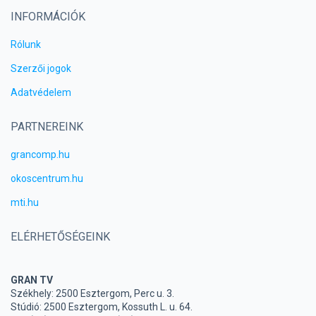
INFORMÁCIÓK
Rólunk
Szerzői jogok
Adatvédelem
PARTNEREINK
grancomp.hu
okoscentrum.hu
mti.hu
ELÉRHETŐSÉGEINK
GRAN TV
Székhely: 2500 Esztergom, Perc u. 3.
Stúdió: 2500 Esztergom, Kossuth L. u. 64.