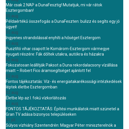
Már csak 2 NAP a DunaFesztig! Mutatjuk, mi vár rátok
Esztergomban!
05 aug.
Példaértékű összefogás a DunaFeszten: bulizz és segíts egy jó
ügyet!
05 aug.
Ingyenes strandolással enyhíti a hőséget Esztergom
03 aug.
Pusztító vihar csapott le Komárom-Esztergom vármegye
nyugati részére: Fák dőltek utakra, autókra és házakra
02 aug.
Fokozatosan leállítják Paksot a Duna rekordalacsony vízállása
miatt – Robert Fico áramsegítséget ajánlott fel
02 aug.
Fontos tájékoztatás: Víz- és energiatakarékossági intézkedések
léptek életbe Esztergomban
02 aug.
Életbe lép az I. fokú vízkorlátozás
01 aug.
FONTOS TÁJÉKOZTATÁS: Építési munkálatok miatt szünetel a
Gran TV adása bizonyos településeken
31 júl.
Súlyos vízhiány Szentendrén: Magyar Péter miniszterelnök a