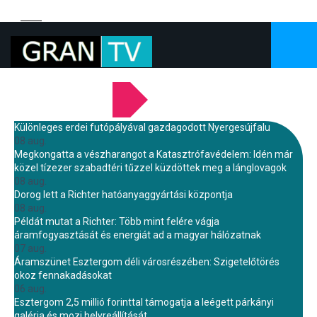
LEGFRISSEBB HÍREINK
Különleges erdei futópályával gazdagodott Nyergesújfalu
08 aug.
Megkongatta a vészharangot a Katasztrófavédelem: Idén már
közel tízezer szabadtéri tűzzel küzdöttek meg a lánglovagok
08 aug.
Dorog lett a Richter hatóanyaggyártási központja
08 aug.
Példát mutat a Richter: Több mint felére vágja
áramfogyasztását és energiát ad a magyar hálózatnak
07 aug.
Áramszünet Esztergom déli városrészében: Szigetelőtörés
okoz fennakadásokat
06 aug.
Esztergom 2,5 millió forinttal támogatja a leégett párkányi
galéria és mozi helyreállítását