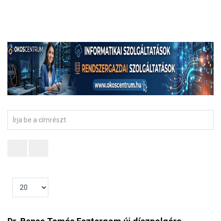
Írja
be
a
címrészt
Tételek
#