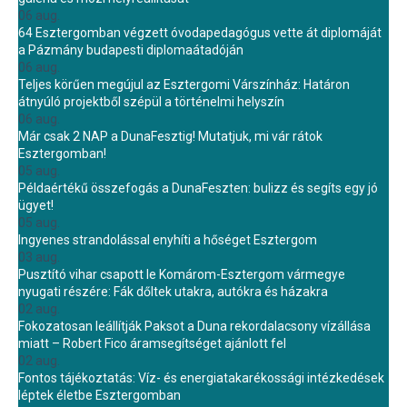
06 aug.
64 Esztergomban végzett óvodapedagógus vette át diplomáját
a Pázmány budapesti diplomaátadóján
06 aug.
Teljes körűen megújul az Esztergomi Várszínház: Határon
átnyúló projektből szépül a történelmi helyszín
06 aug.
Már csak 2 NAP a DunaFesztig! Mutatjuk, mi vár rátok
Esztergomban!
05 aug.
Példaértékű összefogás a DunaFeszten: bulizz és segíts egy jó
ügyet!
05 aug.
Ingyenes strandolással enyhíti a hőséget Esztergom
03 aug.
Pusztító vihar csapott le Komárom-Esztergom vármegye
nyugati részére: Fák dőltek utakra, autókra és házakra
02 aug.
Fokozatosan leállítják Paksot a Duna rekordalacsony vízállása
miatt – Robert Fico áramsegítséget ajánlott fel
02 aug.
Fontos tájékoztatás: Víz- és energiatakarékossági intézkedések
léptek életbe Esztergomban