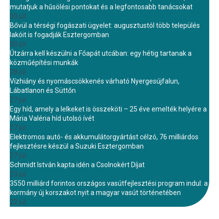
mutatjuk a hűsölési pontokat és a legfontosabb tanácsokat
30 júl.
Bővül a térségi fogászati ügyelet: augusztustól több település
lakóit is fogadják Esztergomban
30 júl.
Útzárra kell készülni a Főapát utcában: egy hétig tartanak a
közműépítési munkák
28 júl.
Vízhiány és nyomáscsökkenés várható Nyergesújfalun,
Lábatlanon és Süttőn
27 júl.
Egy híd, amely a lelkeket is összeköti – 25 éve emelték helyére a
Mária Valéria híd utolsó ívét
27 júl.
Elektromos autó- és akkumulátorgyártást célzó, 76 milliárdos
fejlesztésre készül a Suzuki Esztergomban
27 júl.
Schmidt István kapta idén a Csolnokért Díjat
23 júl.
3550 milliárd forintos országos vasútfejlesztési program indul: a
kormány új korszakot nyit a magyar vasút történetében
22 júl.