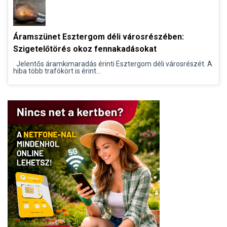
Áramszünet Esztergom déli városrészében:
Szigetelőtörés okoz fennakadásokat
Jelentős áramkimaradás érinti Esztergom déli városrészét. A
hiba több trafókört is érint...