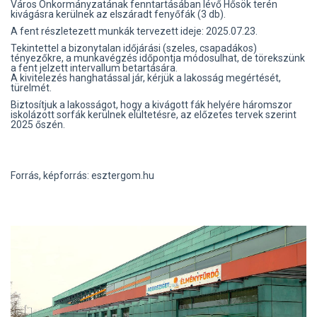
Város Önkormányzatának fenntartásában lévő Hősök terén
kivágásra kerülnek az elszáradt fenyőfák (3 db).
A fent részletezett munkák tervezett ideje: 2025.07.23.
Tekintettel a bizonytalan időjárási (szeles, csapadákos)
tényezőkre, a munkavégzés időpontja módosulhat, de törekszünk
a fent jelzett intervallum betartására.
A kivitelezés hanghatással jár, kérjük a lakosság megértését,
türelmét.
Biztosítjuk a lakosságot, hogy a kivágott fák helyére háromszor
iskolázott sorfák kerülnek elültetésre, az előzetes tervek szerint
2025 őszén.
Forrás, képforrás: esztergom.hu