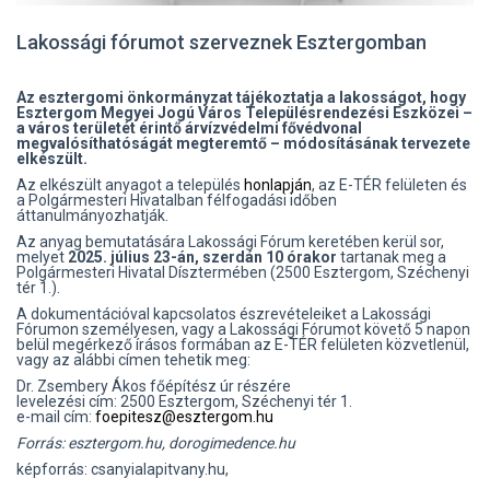
Lakossági fórumot szerveznek Esztergomban
Az esztergomi önkormányzat tájékoztatja a lakosságot, hogy
Esztergom Megyei Jogú Város Településrendezési Eszközei –
a város területét érintő árvízvédelmi fővédvonal
megvalósíthatóságát megteremtő – módosításának tervezete
elkészült.
Az elkészült anyagot a település
honlapján
, az E-TÉR felületen és
a Polgármesteri Hivatalban félfogadási időben
áttanulmányozhatják.
Az anyag bemutatására Lakossági Fórum keretében kerül sor,
melyet
2025. július 23-án, szerdán 10 órakor
tartanak meg a
Polgármesteri Hivatal Dísztermében (2500 Esztergom, Széchenyi
tér 1.).
A dokumentációval kapcsolatos észrevételeiket a Lakossági
Fórumon személyesen, vagy a Lakossági Fórumot követő 5 napon
belül megérkező írásos formában az E-TÉR felületen közvetlenül,
vagy az alábbi címen tehetik meg:
Dr. Zsembery Ákos főépítész úr részére
levelezési cím: 2500 Esztergom, Széchenyi tér 1.
e-mail cím:
foepitesz@esztergom.hu
Forrás: esztergom.hu, dorogimedence.hu
képforrás: csanyialapitvany.hu,