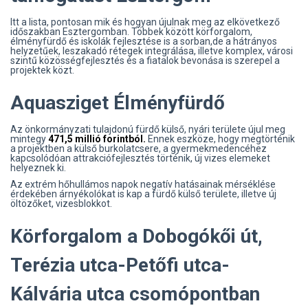
Itt a lista, pontosan mik és hogyan újulnak meg az elkövetkező
időszakban Esztergomban. Többek között körforgalom,
élményfürdő és iskolák fejlesztése is a sorban,de a hátrányos
helyzetűek, leszakadó rétegek integrálása, illetve komplex, városi
szintű közösségfejlesztés és a fiatalok bevonása is szerepel a
projektek közt.
Aquasziget Élményfürdő
Az önkormányzati tulajdonú fürdő külső, nyári területe újul meg
mintegy
471,5 millió forintból.
Ennek eszköze, hogy megtörténik
a projektben a külső burkolatcsere, a gyermekmedencéhez
kapcsolódóan attrakciófejlesztés történik, új vizes elemeket
helyeznek ki.
Az extrém hőhullámos napok negatív hatásainak mérséklése
érdekében árnyékolókat is kap a fürdő külső területe, illetve új
öltözőket, vizesblokkot.
Körforgalom a Dobogókői út,
Terézia utca-Petőfi utca-
Kálvária utca csomópontban