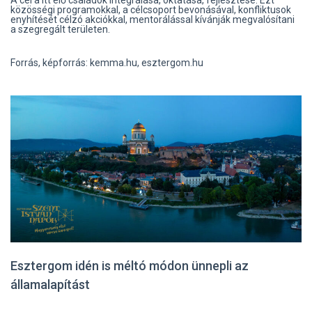
közösségi programokkal, a célcsoport bevonásával, konfliktusok
enyhítését célzó akciókkal, mentorálással kívánják megvalósítani
a szegregált területen.
Forrás, képforrás: kemma.hu, esztergom.hu
Esztergom idén is méltó módon ünnepli az
államalapítást