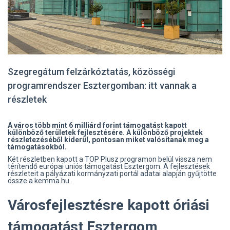
Szegregátum felzárkóztatás, közösségi
programrendszer Esztergomban: itt vannak a
részletek
A város több mint 6 milliárd forint támogatást kapott
különböző területek fejlesztésére. A különböző projektek
részletezéséből kiderül, pontosan miket valósítanak meg a
támogatásokból.
Két részletben kapott a TOP Plusz programon belül vissza nem
térítendő európai uniós támogatást Esztergom. A fejlesztések
részleteit a pályázati kormányzati portál adatai alapján gyűjtötte
össze a kemma.hu.
Városfejlesztésre kapott óriási
támogatást Esztergom