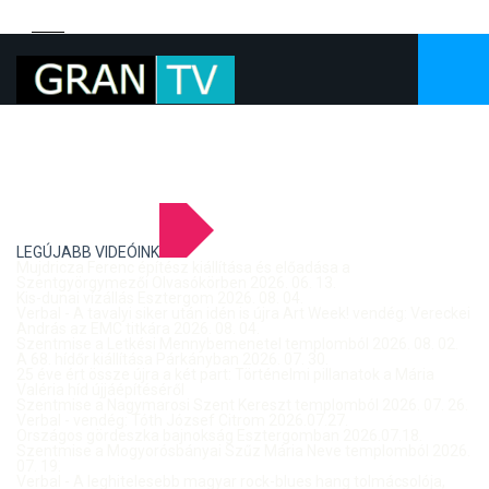
LEGÚJABB VIDEÓINK
Mujdricza Ferenc építész kiállítása és előadása a
Szentgyörgymezői Olvasókörben 2026. 06. 13.
Kis-dunai vízállás Esztergom 2026. 08. 04.
Verbal - A tavalyi siker után idén is újra Art Week! vendég: Vereckei
András az EMC titkára 2026. 08. 04.
Szentmise a Letkési Mennybemenetel templomból 2026. 08. 02.
A 68. hídőr kiállítása Párkányban 2026. 07. 30.
25 éve ért össze újra a két part: Történelmi pillanatok a Mária
Valéria híd újjáépítéséről
Szentmise a Nagymarosi Szent Kereszt templomból 2026. 07. 26.
Verbal - vendég: Tóth József Citrom 2026.07.27.
Országos gördeszka bajnokság Esztergomban 2026.07.18.
Szentmise a Mogyorósbányai Szűz Mária Neve templomból 2026.
07. 19.
Verbal - A leghitelesebb magyar rock-blues hang tolmácsolója,