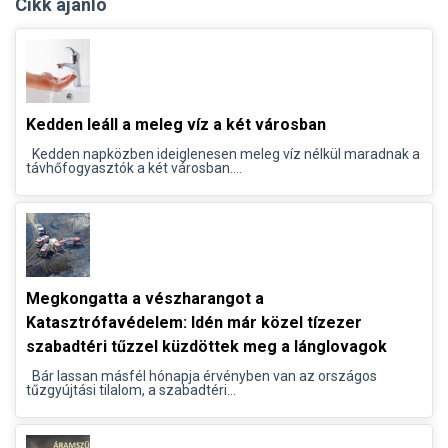
Cikk ajánló
Kedden leáll a meleg víz a két városban
Kedden napközben ideiglenesen meleg víz nélkül maradnak a
távhőfogyasztók a két városban....
Megkongatta a vészharangot a
Katasztrófavédelem: Idén már közel tízezer
szabadtéri tűzzel küzdöttek meg a lánglovagok
Bár lassan másfél hónapja érvényben van az országos
tűzgyújtási tilalom, a szabadtéri...