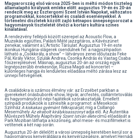
Magyarország első városa 2025-ben is méltó módon tiszteleg
államalapító királyunk emléke előtt: augusztus 19-én és 20-án
rendezik meg az Esztergomi Szent István Napokat, változatos
programokkal, koncertekkel és családi eseményekkel. A
történelmi díszletek között zajló kétnapos ünnepségsorozat a
hagyományok tiszteletét ötvözi a kortárs kultúra színes
kínálatával.
A rendezvény fellépői között szerepel az Acoustic Flow, a
Muzsikás együttes, Palásti Máté jazzgitáros, a Kávészünet
zenekar, valamint a L’Artistic Társulat. Augusztus 19-én este
ikonikus Hungária-slágerek csendülnek fel: a nagyszínpadon
látható a „Csókkirály, a show” – látványos zenei időutazás Feke
Pál, Király Viktor, Szulák Andrea, Csonka András és Vastag Csaba
főszereplésével. Másnap, augusztus 20-án az ország egyik
legnépszerűbb énekesnője, Rúzsa Magdi ad koncertet –
különleges hangja és lendületes előadása méltó zárása lesz az
ünnepi hétvégének.
A családokra is számos élmény vár: az Erzsébet parkban a
gyerekeket óriásbuborék-show, légvár, arcfestés, csillámtetoválás
és hagyományőrző népi fajátékok szórakoztatják. Emellett
színpadi produkciók is színesítik a programot: a Mesekocsi
Színház
A kiskakas gyémánt félkrajcárját
, míg a Csillangó
Meseműhely
Az elrabolt királykisasszonyt
adja elő. Az Autentika
Művészeti Műhely Alapítvány
Szent István élete
című előadását a
Park Moziban láthatja a közönség, ahol mese- és mozifilmeket is
vetítenek a két nap során.
Augusztus 20-án délelőtt a városi ünnepség keretében kerül sor a
hagyományos kenyéráldásra és kenyérszegésre, amelyet Hernádi