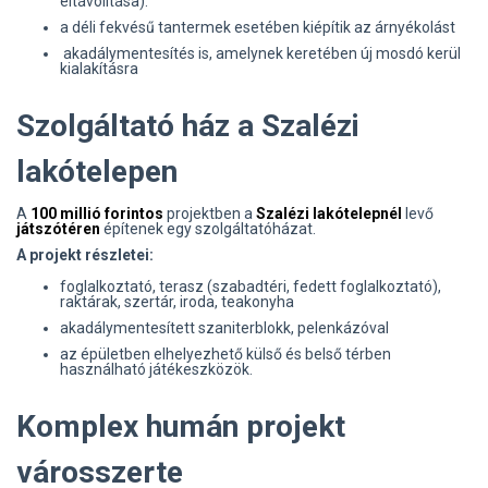
eltávolítása).
a déli fekvésű tantermek esetében kiépítik az árnyékolást
akadálymentesítés is, amelynek keretében új mosdó kerül
kialakításra
Szolgáltató ház a Szalézi
lakótelepen
A
100 millió forintos
projektben a
Szalézi lakótelepnél
levő
játszótéren
építenek egy szolgáltatóházat.
A projekt részletei:
foglalkoztató, terasz (szabadtéri, fedett foglalkoztató),
raktárak, szertár, iroda, teakonyha
akadálymentesített szaniterblokk, pelenkázóval
az épületben elhelyezhető külső és belső térben
használható játékeszközök.
Komplex humán projekt
városszerte