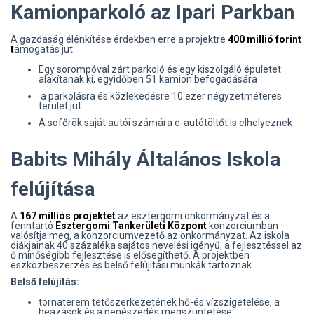
Kamionparkoló az Ipari Parkban
A gazdaság élénkítése érdekben erre a projektre
400 millió forint
t
ámogatás jut.
Egy sorompóval zárt parkoló és egy kiszolgáló épületet
alakítanak ki, egyidőben 51 kamion befogadására
a parkolásra és közlekedésre 10 ezer négyzetméteres
terület jut.
A sofőrök saját autói számára e-autótöltőt is elhelyeznek
Babits Mihály Általános Iskola
felújítása
A
167 milliós projektet
az esztergomi önkormányzat és a
fenntartó
Esztergomi Tankerületi Központ
konzorciumban
valósítja meg, a konzorciumvezető az önkormányzat. Az iskola
diákjainak 40 százaléka sajátos nevelési igényű, a fejlesztéssel az
ő minőségibb fejlesztése is elősegíthető. A projektben
eszközbeszerzés és belső felújítási munkák tartoznak.
Belső felújítás:
tornaterem tetőszerkezetének hő-és vízszigetelése, a
beázások és a penészedés megszüntetése.