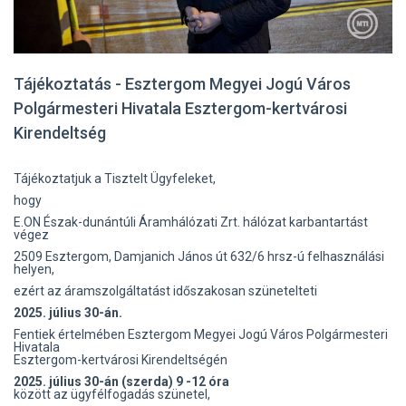
Tájékoztatás - Esztergom Megyei Jogú Város
Polgármesteri Hivatala Esztergom-kertvárosi
Kirendeltség
Tájékoztatjuk a Tisztelt Ügyfeleket,
hogy
E.ON Észak-dunántúli Áramhálózati Zrt. hálózat karbantartást
végez
2509 Esztergom, Damjanich János út 632/6 hrsz-ú felhasználási
helyen,
ezért az áramszolgáltatást időszakosan szünetelteti
2025. július 30-án.
Fentiek értelmében Esztergom Megyei Jogú Város Polgármesteri
Hivatala
Esztergom-kertvárosi Kirendeltségén
2025. július 30-án (szerda) 9 -12 óra
között az ügyfélfogadás szünetel,