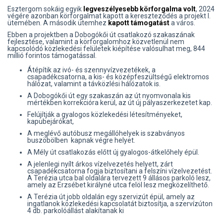
Esztergom sokáig egyik
legveszélyesebb körforgalma volt
, 2024
végére azonban körforgalmat kapott a kereszteződés a projekt I.
ütemében. A második ütemhez
kapott támogatást
a város.
Ebben a projektben a Dobogókői út csatlakozó szakaszának
fejlesztése, valamint a körforgalomhoz közvetlenül nem
kapcsolódó közlekedési felületek kiépítése valósulhat meg, 844
millió forintos támogatással.
Átépítik az ivó- és szennyvízvezetékek, a
csapadékcsatorna, a kis- és középfeszültségű elektromos
hálózat, valamint a távközlési hálózatok is.
A Dobogókői út egy szakaszán az út nyomvonala kis
mértékben korrekcióra kerül, az út új pályaszerkezetet kap.
Felújítják a gyalogos közlekedési létesítményeket,
kapubejárókat,
A meglévő autóbusz megállóhelyek is szabványos
buszöbölben kapnak végre helyet.
A Mély út csatlakozás előtt új gyalogos-átkelőhely épül.
A jelenlegi nyílt árkos vízelvezetés helyett, zárt
csapadékcsatorna fogja biztosítani a felszíni vízelvezetést.
A Terézia utca bal oldalára tervezett 9 állásos parkoló lesz,
amely az Erzsébet királyné utca felöl lesz megközelíthető.
A Terézia út jobb oldalán egy szervizút épül, amely az
ingatlanok közlekedési kapcsolatát biztosítja, a szervízúton
4 db. parkolóállást alakítanak ki