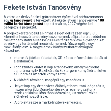
Fekete István Tanösvény
A város az árvízvédelmi gátrendszer építésével párhuzamosan
egy
új tanösvényt
is tervezett. A Fekete István Tanösvényre
100
millió forint támogatást
kapott a város, 2027 végére kell
befejezni a projektet.
A projekt keretén belül a Prímás-sziget déli részén egy 3-3,5
kilométer hosszú tanösvény lesz, melynek célja a terület védelme
mellett bemutatni a Natura 2000-es területen lévő élővilágot. Az
ösvény egy történetet mesél el, melynek főszereplője egy
mókuslány lesz. A tárgyelemek környezetbarát anyagból
készülnek.
Interaktív játékos feladatok, QR-kódos információs táblák at
alakítanak ki.
Többszintes kilátót is kap a tanösvény, amelyről csodás
panoráma nyílik Bazilikára és Esztergom környékére, illetve
a Dunára és az ártéri környezetre.
A kilátótól távolabb, megépül egy madárles is.
Helyet kap egy ártéri vizes élőhelyet bemutató leágazás is,
hiszen a korábbi Duna-kiöntések, a recens-övzátony
rendszer kialakulása több időszakos, kis méretű vizes
élőhelyet hozott létre.
A projekt része a marketingtevékenység is.