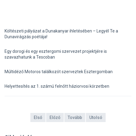
Költészeti pályázat a Dunakanyar ihletésében – Legyél Te a
Dunavirágzás poétája!
Egy dorogi és egy esztergomi szervezet projektjére is
szavazhatunk a Tescoban
Múltidéző Motoros találkozót szerveztek Esztergomban
Helyettesítés az 1. számú felnőtt háziorvosi körzetben
Első
Előző
Tovább
Utolsó