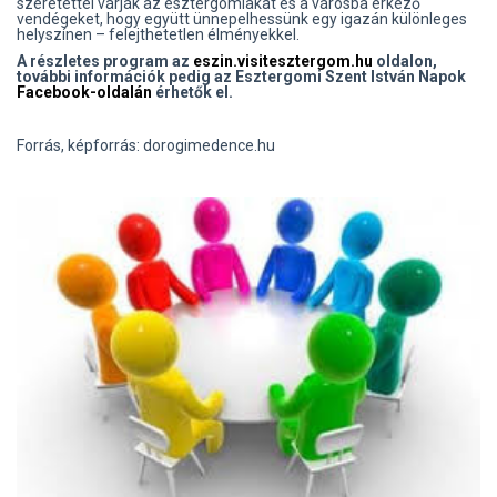
szeretettel várják az esztergomiakat és a városba érkező
vendégeket, hogy együtt ünnepelhessünk egy igazán különleges
helyszínen – felejthetetlen élményekkel.
A részletes program az
eszin.visitesztergom.hu
oldalon,
további információk pedig az Esztergomi Szent István Napok
Facebook-oldalán
érhetők el.
Forrás, képforrás: dorogimedence.hu