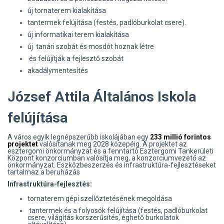
új tornaterem kialakítása
tantermek felújítása (festés, padlóburkolat csere).
új informatikai terem kialakítása
új tanári szobát és mosdót hoznak létre
és felújítják a fejlesztő szobát
akadálymentesítés
József Attila Általános Iskola
felújítása
A város egyik legnépszerűbb iskolájában egy
233 millió forintos
projektet
valósítanak meg 2028 közepéig. A projektet az
esztergomi önkormányzat és a fenntartó Esztergomi Tankerületi
Központ konzorciumban valósítja meg, a konzorciumvezető az
önkormányzat. Eszközbeszerzés és infrastruktúra-fejlesztéseket
tartalmaz a beruházás
Infrastruktúra-fejlesztés:
tornaterem gépi szellőztetésének megoldása
tantermek és a folyosók felújítása (festés, padlóburkolat
csere, világítás korszerűsítés, éghető burkolatok