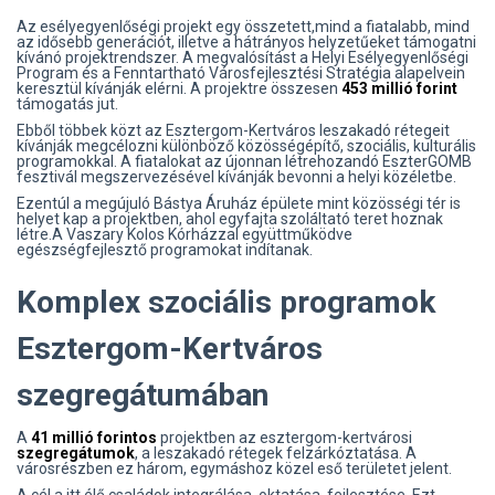
Az esélyegyenlőségi projekt egy összetett,mind a fiatalabb, mind
az idősebb generációt, illetve a hátrányos helyzetűeket támogatni
kívánó projektrendszer. A megvalósítást a Helyi Esélyegyenlőségi
Program és a Fenntartható Városfejlesztési Stratégia alapelvein
keresztül kívánják elérni. A projektre összesen
453 millió forint
támogatás jut.
Ebből többek közt az Esztergom-Kertváros leszakadó rétegeit
kívánják megcélozni különböző közösségépítő, szociális, kulturális
programokkal. A fiatalokat az újonnan létrehozandó EszterGOMB
fesztivál megszervezésével kívánják bevonni a helyi közéletbe.
Ezentúl a megújuló Bástya Áruház épülete mint közösségi tér is
helyet kap a projektben, ahol egyfajta szoláltató teret hoznak
létre.A Vaszary Kolos Kórházzal együttműködve
egészségfejlesztő programokat indítanak.
Komplex szociális programok
Esztergom-Kertváros
szegregátumában
A
41 millió forintos
projektben az esztergom-kertvárosi
szegregátumok
, a leszakadó rétegek felzárkóztatása. A
városrészben ez három, egymáshoz közel eső területet jelent.
A cél a itt élő családok integrálása, oktatása, fejlesztése. Ezt