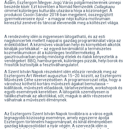
Ádám, Esztergom Megyei Jogú Város polgármesterének ünnepi
beszéde kísér. Ezt követően a Nomád Nemzedék
Csillagkapu
címmel különleges kulturális utazásra hívja a közönséget. A
produkció Csoóri Sándor 2018-ban megjelent, összegyűjtött
gyermekverseire épül – a magyar népi kultúra motívumain
keresztül zenével és tánccal elevenedik meg a költészet világa.
A rendezvény idén is ingyenesen látogatható, és az esti
nagykoncertek mellett nappal is gazdag programkínálat várja az
érdeklődőket. A kézműves vásárban helyi és környékbeli alkotók
kínálják portékáikat – az egyedi kerámiáktól a természetes
kozmetikumokon át a különleges textiltermékekig. A
gasztroudvarban pedig minőségi ételek és italok kényeztetik a
vendégeket: BBQ, hamburgerek, különleges pizzák, helyi borok és
frissítők biztosítják a fesztiválhangulatot.
A Szent István Napok részeként idén először rendezik meg az
Esztergomi Art Weeket augusztus 15–20. között, az Esztergomi
Művészek Céhe szervezésében. A programsorozat célja, hogy a
városhoz köthető kortárs művészeti ágakat bemutassa –
kiállítások, művészeti előadások, tárlatvezetések, workshopok és
egyéb események keretében. A látogatók személyesen is
találkozhatnak az alkotókkal, sőt, maguk is aktív részeseivé
válhatnak a művészeti élménynek.
Az Esztergomi Szent István Napok továbbra is a város egyik
legnagyobb közösségi eseménye, amely egyszerre ápolja
Esztergom történelmi hagyományait, és kínál élményekben
gazdag kikapcsolódást a nyár végén. A szervezők idén is