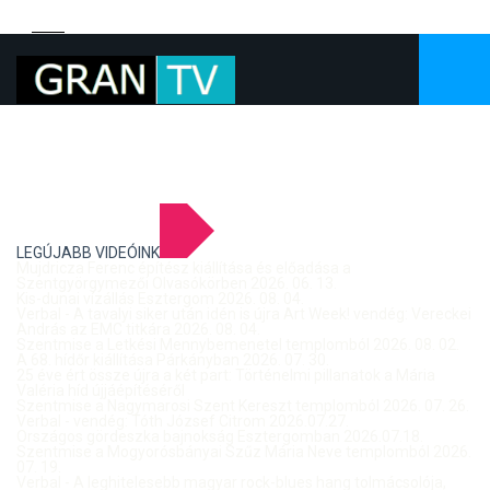
LEGÚJABB VIDEÓINK
Mujdricza Ferenc építész kiállítása és előadása a
Szentgyörgymezői Olvasókörben 2026. 06. 13.
Kis-dunai vízállás Esztergom 2026. 08. 04.
Verbal - A tavalyi siker után idén is újra Art Week! vendég: Vereckei
András az EMC titkára 2026. 08. 04.
Szentmise a Letkési Mennybemenetel templomból 2026. 08. 02.
A 68. hídőr kiállítása Párkányban 2026. 07. 30.
25 éve ért össze újra a két part: Történelmi pillanatok a Mária
Valéria híd újjáépítéséről
Szentmise a Nagymarosi Szent Kereszt templomból 2026. 07. 26.
Verbal - vendég: Tóth József Citrom 2026.07.27.
Országos gördeszka bajnokság Esztergomban 2026.07.18.
Szentmise a Mogyorósbányai Szűz Mária Neve templomból 2026.
07. 19.
Verbal - A leghitelesebb magyar rock-blues hang tolmácsolója,