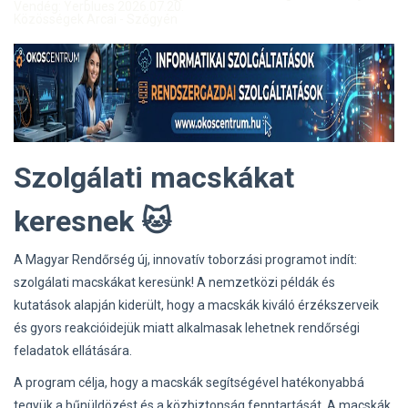
Vendég: Yerblues 2026.07.20.
Közösségek Arcai - Szőgyén
Szolgálati macskákat
keresnek 🐱
A Magyar Rendőrség új, innovatív toborzási programot indít:
szolgálati macskákat keresünk! A nemzetközi példák és
kutatások alapján kiderült, hogy a macskák kiváló érzékszerveik
és gyors reakcióidejük miatt alkalmasak lehetnek rendőrségi
feladatok ellátására.
A program célja, hogy a macskák segítségével hatékonyabbá
tegyük a bűnüldözést és a közbiztonság fenntartását. A macskák