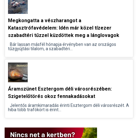
Megkongatta a vészharangot a
Katasztrófavédelem: Idén már közel tízezer
szabadtéri tűzzel küzdöttek meg a lánglovagok
Bár lassan másfél hónapja érvényben van az országos
tűzgyújtási tilalom, a szabadtéri...
Áramszünet Esztergom déli városrészében:
Szigetelőtörés okoz fennakadásokat
Jelentős áramkimaradás érinti Esztergom déli városrészét. A
hiba több trafókört is érint...