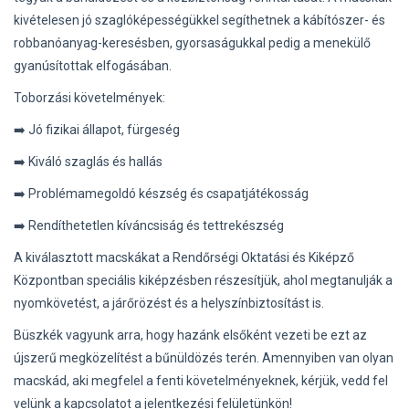
kivételesen jó szaglóképességükkel segíthetnek a kábítószer- és
robbanóanyag-keresésben, gyorsaságukkal pedig a menekülő
gyanúsítottak elfogásában.
Toborzási követelmények:
➡️ Jó fizikai állapot, fürgeség
➡️ Kiváló szaglás és hallás
➡️ Problémamegoldó készség és csapatjátékosság
➡️ Rendíthetetlen kíváncsiság és tettrekészség
A kiválasztott macskákat a Rendőrségi Oktatási és Kiképző
Központban speciális kiképzésben részesítjük, ahol megtanulják a
nyomkövetést, a járőrözést és a helyszínbiztosítást is.
Büszkék vagyunk arra, hogy hazánk elsőként vezeti be ezt az
újszerű megközelítést a bűnüldözés terén. Amennyiben van olyan
macskád, aki megfelel a fenti követelményeknek, kérjük, vedd fel
velünk a kapcsolatot a jelentkezési felületünkön!