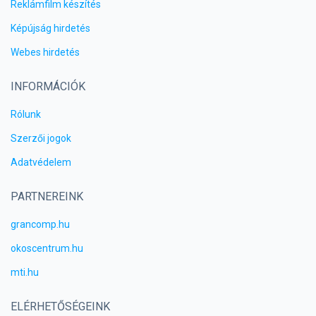
Reklámfilm készítés
Képújság hirdetés
Webes hirdetés
INFORMÁCIÓK
Rólunk
Szerzői jogok
Adatvédelem
PARTNEREINK
grancomp.hu
okoscentrum.hu
mti.hu
ELÉRHETŐSÉGEINK