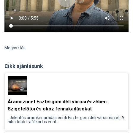
Megosztás
Cikk ajánlásunk
Áramszünet Esztergom déli városrészében:
Szigetelőtörés okoz fennakadásokat
Jelentős áramkimaradás érinti Esztergom déli városrészét. A
hiba több trafókört is érint...