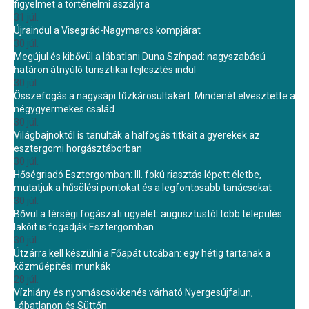
figyelmet a történelmi aszályra
31 júl.
Újraindul a Visegrád-Nagymaros kompjárat
30 júl.
Megújul és kibővül a lábatlani Duna Színpad: nagyszabású
határon átnyúló turisztikai fejlesztés indul
30 júl.
Összefogás a nagysápi tűzkárosultakért: Mindenét elvesztette a
négygyermekes család
30 júl.
Világbajnoktól is tanulták a halfogás titkait a gyerekek az
esztergomi horgásztáborban
30 júl.
Hőségriadó Esztergomban: III. fokú riasztás lépett életbe,
mutatjuk a hűsölési pontokat és a legfontosabb tanácsokat
30 júl.
Bővül a térségi fogászati ügyelet: augusztustól több település
lakóit is fogadják Esztergomban
30 júl.
Útzárra kell készülni a Főapát utcában: egy hétig tartanak a
közműépítési munkák
28 júl.
Vízhiány és nyomáscsökkenés várható Nyergesújfalun,
Lábatlanon és Süttőn