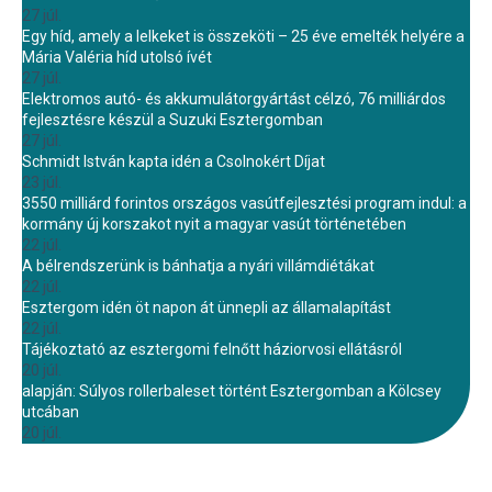
27 júl.
Egy híd, amely a lelkeket is összeköti – 25 éve emelték helyére a
Mária Valéria híd utolsó ívét
27 júl.
Elektromos autó- és akkumulátorgyártást célzó, 76 milliárdos
fejlesztésre készül a Suzuki Esztergomban
27 júl.
Schmidt István kapta idén a Csolnokért Díjat
23 júl.
3550 milliárd forintos országos vasútfejlesztési program indul: a
kormány új korszakot nyit a magyar vasút történetében
22 júl.
A bélrendszerünk is bánhatja a nyári villámdiétákat
22 júl.
Esztergom idén öt napon át ünnepli az államalapítást
22 júl.
Tájékoztató az esztergomi felnőtt háziorvosi ellátásról
20 júl.
alapján: Súlyos rollerbaleset történt Esztergomban a Kölcsey
utcában
20 júl.