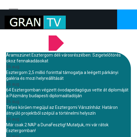
LEGFRISSEBB HÍREINK
Áramszünet Esztergom déli városrészében: Szigetelőtörés
okoz fennakadásokat
06 aug.
Esztergom 2,5 millió forinttal támogatja a leégett párkányi
galéria és mozi helyreállítását
06 aug.
64 Esztergomban végzett óvodapedagógus vette át diplomáját
a Pázmány budapesti diplomaátadóján
06 aug.
Teljes körűen megújul az Esztergomi Várszínház: Határon
átnyúló projektből szépül a történelmi helyszín
06 aug.
Már csak 2 NAP a DunaFesztig! Mutatjuk, mi vár rátok
Esztergomban!
05 aug.