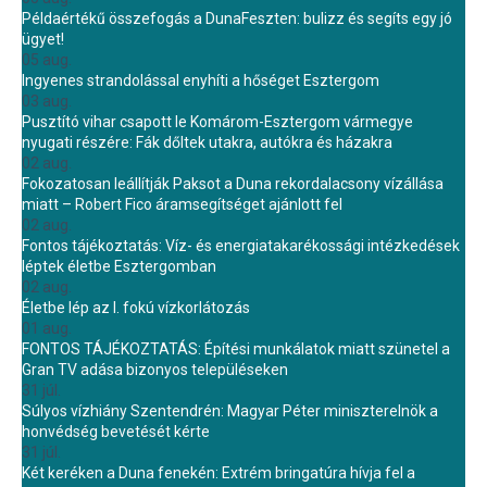
Példaértékű összefogás a DunaFeszten: bulizz és segíts egy jó
ügyet!
05 aug.
Ingyenes strandolással enyhíti a hőséget Esztergom
03 aug.
Pusztító vihar csapott le Komárom-Esztergom vármegye
nyugati részére: Fák dőltek utakra, autókra és házakra
02 aug.
Fokozatosan leállítják Paksot a Duna rekordalacsony vízállása
miatt – Robert Fico áramsegítséget ajánlott fel
02 aug.
Fontos tájékoztatás: Víz- és energiatakarékossági intézkedések
léptek életbe Esztergomban
02 aug.
Életbe lép az I. fokú vízkorlátozás
01 aug.
FONTOS TÁJÉKOZTATÁS: Építési munkálatok miatt szünetel a
Gran TV adása bizonyos településeken
31 júl.
Súlyos vízhiány Szentendrén: Magyar Péter miniszterelnök a
honvédség bevetését kérte
31 júl.
Két keréken a Duna fenekén: Extrém bringatúra hívja fel a