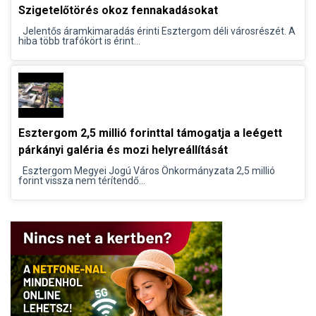
Szigetelőtörés okoz fennakadásokat
Jelentős áramkimaradás érinti Esztergom déli városrészét. A
hiba több trafókört is érint...
Esztergom 2,5 millió forinttal támogatja a leégett
párkányi galéria és mozi helyreállítását
Esztergom Megyei Jogú Város Önkormányzata 2,5 millió
forint vissza nem térítendő...