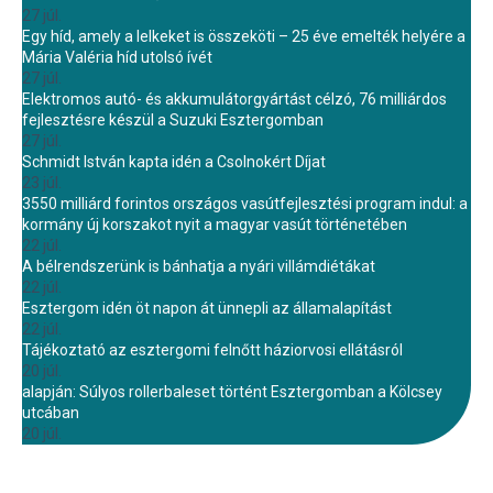
27 júl.
Egy híd, amely a lelkeket is összeköti – 25 éve emelték helyére a
Mária Valéria híd utolsó ívét
27 júl.
Elektromos autó- és akkumulátorgyártást célzó, 76 milliárdos
fejlesztésre készül a Suzuki Esztergomban
27 júl.
Schmidt István kapta idén a Csolnokért Díjat
23 júl.
3550 milliárd forintos országos vasútfejlesztési program indul: a
kormány új korszakot nyit a magyar vasút történetében
22 júl.
A bélrendszerünk is bánhatja a nyári villámdiétákat
22 júl.
Esztergom idén öt napon át ünnepli az államalapítást
22 júl.
Tájékoztató az esztergomi felnőtt háziorvosi ellátásról
20 júl.
alapján: Súlyos rollerbaleset történt Esztergomban a Kölcsey
utcában
20 júl.