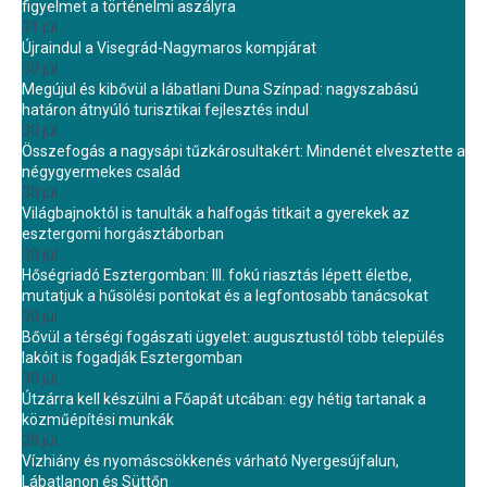
figyelmet a történelmi aszályra
31 júl.
Újraindul a Visegrád-Nagymaros kompjárat
30 júl.
Megújul és kibővül a lábatlani Duna Színpad: nagyszabású
határon átnyúló turisztikai fejlesztés indul
30 júl.
Összefogás a nagysápi tűzkárosultakért: Mindenét elvesztette a
négygyermekes család
30 júl.
Világbajnoktól is tanulták a halfogás titkait a gyerekek az
esztergomi horgásztáborban
30 júl.
Hőségriadó Esztergomban: III. fokú riasztás lépett életbe,
mutatjuk a hűsölési pontokat és a legfontosabb tanácsokat
30 júl.
Bővül a térségi fogászati ügyelet: augusztustól több település
lakóit is fogadják Esztergomban
30 júl.
Útzárra kell készülni a Főapát utcában: egy hétig tartanak a
közműépítési munkák
28 júl.
Vízhiány és nyomáscsökkenés várható Nyergesújfalun,
Lábatlanon és Süttőn