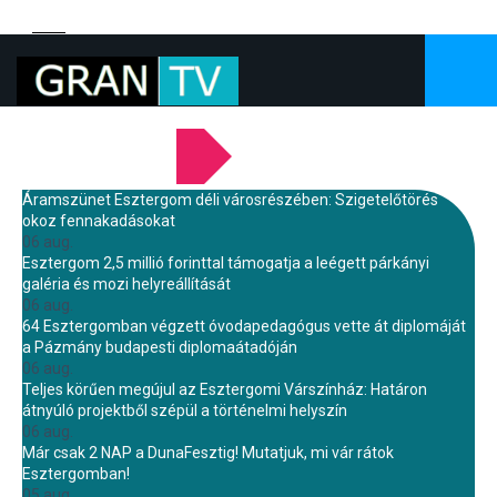
LEGFRISSEBB HÍREINK
Áramszünet Esztergom déli városrészében: Szigetelőtörés
okoz fennakadásokat
06 aug.
Esztergom 2,5 millió forinttal támogatja a leégett párkányi
galéria és mozi helyreállítását
06 aug.
64 Esztergomban végzett óvodapedagógus vette át diplomáját
a Pázmány budapesti diplomaátadóján
06 aug.
Teljes körűen megújul az Esztergomi Várszínház: Határon
átnyúló projektből szépül a történelmi helyszín
06 aug.
Már csak 2 NAP a DunaFesztig! Mutatjuk, mi vár rátok
Esztergomban!
05 aug.