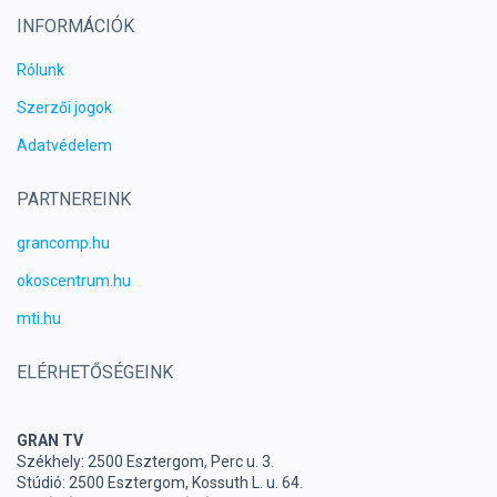
INFORMÁCIÓK
Rólunk
Szerzői jogok
Adatvédelem
PARTNEREINK
grancomp.hu
okoscentrum.hu
mti.hu
ELÉRHETŐSÉGEINK
GRAN TV
Székhely: 2500 Esztergom, Perc u. 3.
Stúdió: 2500 Esztergom, Kossuth L. u. 64.