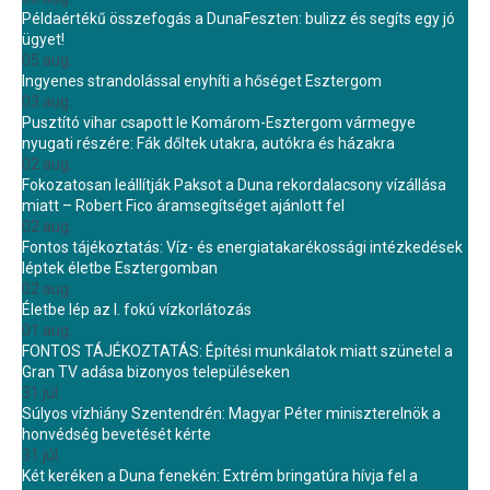
Példaértékű összefogás a DunaFeszten: bulizz és segíts egy jó
ügyet!
05 aug.
Ingyenes strandolással enyhíti a hőséget Esztergom
03 aug.
Pusztító vihar csapott le Komárom-Esztergom vármegye
nyugati részére: Fák dőltek utakra, autókra és házakra
02 aug.
Fokozatosan leállítják Paksot a Duna rekordalacsony vízállása
miatt – Robert Fico áramsegítséget ajánlott fel
02 aug.
Fontos tájékoztatás: Víz- és energiatakarékossági intézkedések
léptek életbe Esztergomban
02 aug.
Életbe lép az I. fokú vízkorlátozás
01 aug.
FONTOS TÁJÉKOZTATÁS: Építési munkálatok miatt szünetel a
Gran TV adása bizonyos településeken
31 júl.
Súlyos vízhiány Szentendrén: Magyar Péter miniszterelnök a
honvédség bevetését kérte
31 júl.
Két keréken a Duna fenekén: Extrém bringatúra hívja fel a