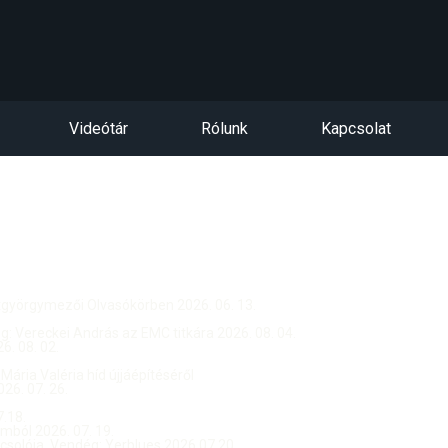
Videótár
Rólunk
Kapcsolat
ntgyörgymezői Olvasókörben 2026. 06. 13.
dég: Vereckei András az EMC titkára 2026. 08. 04.
. 08. 02.
 Mária Valéria híd újjáépítéséről
26. 07. 26.
.18.
ból 2026. 07. 19.
csolója, Vendég: Yerblues 2026.07.20.