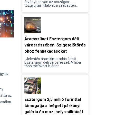
érvényben van az országos
tűzgyújtási tilalom, a szabadtéri...
Áramszünet Esztergom déli
városrészében: Szigetelőtörés
okoz fennakadásokat
Jelentős áramkimaradás érinti
Esztergom déli városrészét. A hiba
több trafókört is érint...
így az
ogy
átta az
Esztergom 2,5 millió forinttal
yosókat.
támogatja a leégett párkányi
galéria és mozi helyreállítását