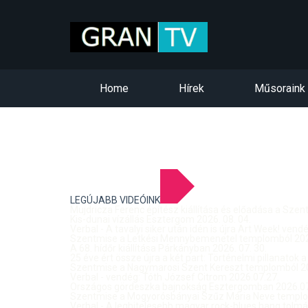
Home
Hírek
Műsoraink
LEGÚJABB VIDEÓINK
Mujdricza Ferenc építész kiállítása és előadása a Sze
Kis-dunai vízállás Esztergom 2026. 08. 04.
Verbal - A tavalyi siker után idén is újra Art Week! ven
Szentmise a Letkési Mennybemenetel templomból 2026
A 68. hídőr kiállítása Párkányban 2026. 07. 30.
25 éve ért össze újra a két part: Történelmi pillanatok a
Szentmise a Nagymarosi Szent Kereszt templomból 20
Verbal - vendég: Tóth József Citrom 2026.07.27.
Országos gördeszka bajnokság Esztergomban 2026.07
Szentmise a Mogyorósbányai Szűz Mária Neve templom
Verbal - A leghitelesebb magyar rock-blues hang tolmá