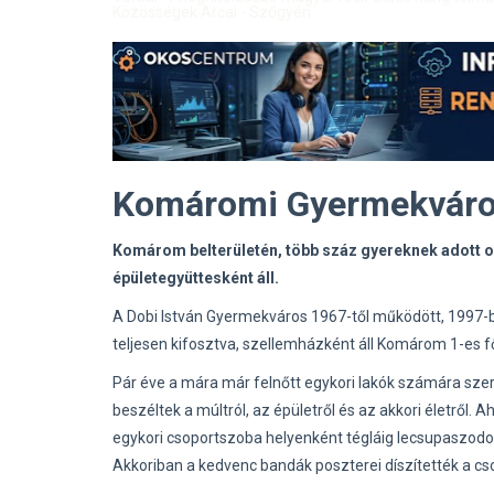
Közösségek Arcai - Szőgyén
Komáromi Gyermekvár
Komárom belterületén, több száz gyereknek adott 
épületegyüttesként áll.
A Dobi István Gyermekváros 1967-től működött, 1997-be
teljesen kifosztva, szellemházként áll Komárom 1-es fő
Pár éve a mára már felnőtt egykori lakók számára szerv
beszéltek a múltról, az épületről és az akkori életről. 
egykori csoportszoba helyenként tégláig lecsupaszodott 
Akkoriban a kedvenc bandák poszterei díszítették a c