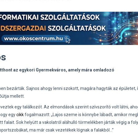
os
otthont az egykori Gyermekváros, amely mára omladozó
n bezárták. Sajnos ahogy lenni szokott, magára hagyták az épületet, 
útja mellett.
eztek egy találkozót. Az elmondások szerint szívszorító volt látni, ah
Ahogy egy
cikk
fogalmazott: „Lajos szeme is könnybe lábadt, amikor megl
falait. Sok helyütt a vakolatról aláhulló törmelékben járták végig a fol
soportszobákat, ma már csak vezetékek lógnak a falakból…”