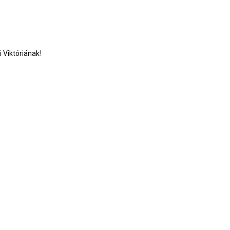
i Viktóriának
!