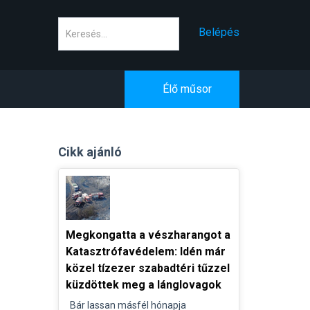
Keresés
Belépés
Élő műsor
Cikk ajánló
Megkongatta a vészharangot a
Katasztrófavédelem: Idén már
közel tízezer szabadtéri tűzzel
küzdöttek meg a lánglovagok
Bár lassan másfél hónapja