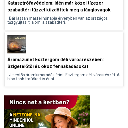
Katasztrófavédelem: Idén már közel tízezer
szabadtéri tűzzel küzdöttek meg a lánglovagok
Bár lassan másfél hónapja érvényben van az országos
tűzgyújtási tilalom, a szabadtéri...
Áramszünet Esztergom déli városrészében:
Szigetelőtörés okoz fennakadásokat
Jelentős áramkimaradás érinti Esztergom déli városrészét. A
hiba több trafókört is érint...