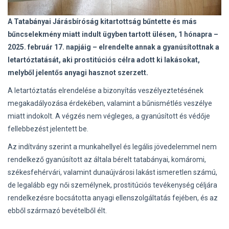
A Tatabányai Járásbíróság kitartottság bűntette és más
bűncselekmény miatt indult ügyben tartott ülésen, 1 hónapra –
2025. február 17. napjáig – elrendelte annak a gyanúsítottnak a
letartóztatását, aki prostitúciós célra adott ki lakásokat,
melyből jelentős anyagi hasznot szerzett.
A letartóztatás elrendelése a bizonyítás veszélyeztetésének
megakadályozása érdekében, valamint a bűnismétlés veszélye
miatt indokolt. A végzés nem végleges, a gyanúsított és védője
fellebbezést jelentett be.
Az indítvány szerint a munkahellyel és legális jövedelemmel nem
rendelkező gyanúsított az általa bérelt tatabányai, komáromi,
székesfehérvári, valamint dunaújvárosi lakást ismeretlen számú,
de legalább egy női személynek, prostitúciós tevékenység céljára
rendelkezésre bocsátotta anyagi ellenszolgáltatás fejében, és az
ebből származó bevételből élt.