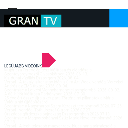
LEGÚJABB VIDEÓINK
Mujdricza Ferenc építész kiállítása és előadása a
Szentgyörgymezői Olvasókörben 2026. 06. 13.
Kis-dunai vízállás Esztergom 2026. 08. 04.
Verbal - A tavalyi siker után idén is újra Art Week! vendég: Vereckei
András az EMC titkára 2026. 08. 04.
Szentmise a Letkési Mennybemenetel templomból 2026. 08. 02.
A 68. hídőr kiállítása Párkányban 2026. 07. 30.
25 éve ért össze újra a két part: Történelmi pillanatok a Mária
Valéria híd újjáépítéséről
Szentmise a Nagymarosi Szent Kereszt templomból 2026. 07. 26.
Verbal - vendég: Tóth József Citrom 2026.07.27.
Országos gördeszka bajnokság Esztergomban 2026.07.18.
Szentmise a Mogyorósbányai Szűz Mária Neve templomból 2026.
07. 19.
Verbal - A leghitelesebb magyar rock-blues hang tolmácsolója,