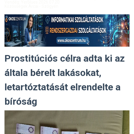
Vendég: Yerblues 2026.07.20.
Közösségek Arcai - Szőgyén
Prostitúciós célra adta ki az
általa bérelt lakásokat,
letartóztatását elrendelte a
bíróság