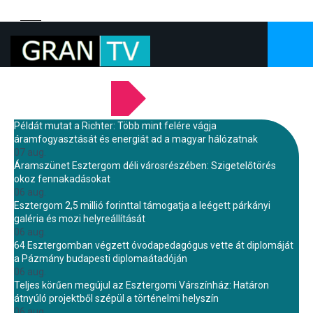
LEGFRISSEBB HÍREINK
Példát mutat a Richter: Több mint felére vágja
áramfogyasztását és energiát ad a magyar hálózatnak
07 aug.
Áramszünet Esztergom déli városrészében: Szigetelőtörés
okoz fennakadásokat
06 aug.
Esztergom 2,5 millió forinttal támogatja a leégett párkányi
galéria és mozi helyreállítását
06 aug.
64 Esztergomban végzett óvodapedagógus vette át diplomáját
a Pázmány budapesti diplomaátadóján
06 aug.
Teljes körűen megújul az Esztergomi Várszínház: Határon
átnyúló projektből szépül a történelmi helyszín
06 aug.