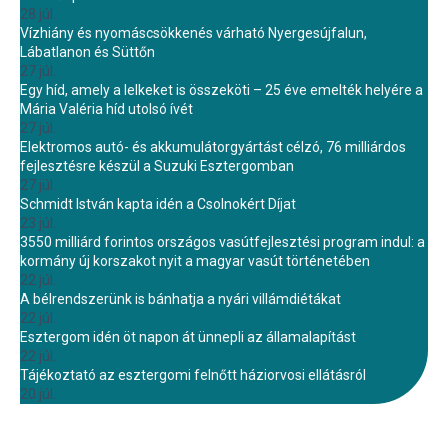
28 júl.
Vízhiány és nyomáscsökkenés várható Nyergesújfalun,
Lábatlanon és Süttőn
27 júl.
Egy híd, amely a lelkeket is összeköti – 25 éve emelték helyére a
Mária Valéria híd utolsó ívét
27 júl.
Elektromos autó- és akkumulátorgyártást célzó, 76 milliárdos
fejlesztésre készül a Suzuki Esztergomban
27 júl.
Schmidt István kapta idén a Csolnokért Díjat
23 júl.
3550 milliárd forintos országos vasútfejlesztési program indul: a
kormány új korszakot nyit a magyar vasút történetében
22 júl.
A bélrendszerünk is bánhatja a nyári villámdiétákat
22 júl.
Esztergom idén öt napon át ünnepli az államalapítást
22 júl.
Tájékoztató az esztergomi felnőtt háziorvosi ellátásról
20 júl.