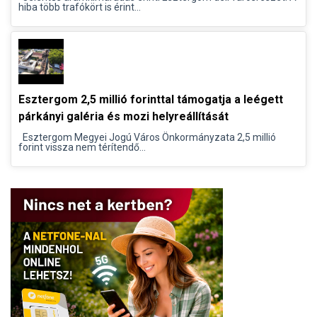
hiba több trafókört is érint...
Esztergom 2,5 millió forinttal támogatja a leégett
párkányi galéria és mozi helyreállítását
Esztergom Megyei Jogú Város Önkormányzata 2,5 millió
forint vissza nem térítendő...