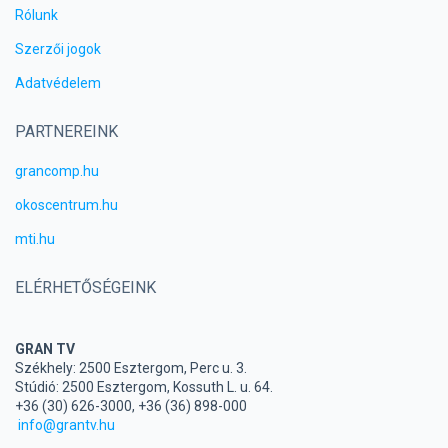
Rólunk
Szerzői jogok
Adatvédelem
PARTNEREINK
grancomp.hu
okoscentrum.hu
mti.hu
ELÉRHETŐSÉGEINK
GRAN TV
Székhely: 2500 Esztergom, Perc u. 3.
Stúdió: 2500 Esztergom, Kossuth L. u. 64.
+36 (30) 626-3000, +36 (36) 898-000
info@grantv.hu