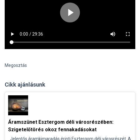
Megosztás
Cikk ajánlásunk
Áramszünet Esztergom déli városrészében:
Szigetelőtörés okoz fennakadásokat
Jelentős áramkimaradás érinti Esztergom déli városrészét. A