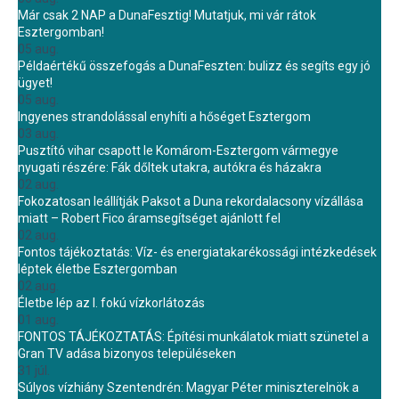
Már csak 2 NAP a DunaFesztig! Mutatjuk, mi vár rátok
Esztergomban!
05 aug.
Példaértékű összefogás a DunaFeszten: bulizz és segíts egy jó
ügyet!
05 aug.
Ingyenes strandolással enyhíti a hőséget Esztergom
03 aug.
Pusztító vihar csapott le Komárom-Esztergom vármegye
nyugati részére: Fák dőltek utakra, autókra és házakra
02 aug.
Fokozatosan leállítják Paksot a Duna rekordalacsony vízállása
miatt – Robert Fico áramsegítséget ajánlott fel
02 aug.
Fontos tájékoztatás: Víz- és energiatakarékossági intézkedések
léptek életbe Esztergomban
02 aug.
Életbe lép az I. fokú vízkorlátozás
01 aug.
FONTOS TÁJÉKOZTATÁS: Építési munkálatok miatt szünetel a
Gran TV adása bizonyos településeken
31 júl.
Súlyos vízhiány Szentendrén: Magyar Péter miniszterelnök a