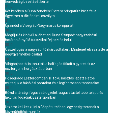
honvédség bevetését kérte
31 júl.
Két keréken a Duna fenekén: Extrém bringatúra hívja fel a
figyelmet a történelmi aszályra
31 júl.
Újraindul a Visegrád-Nagymaros kompjárat
30 júl.
Megújul és kibővül a lábatlani Duna Színpad: nagyszabású
határon átnyúló turisztikai fejlesztés indul
30 júl.
Összefogás a nagysápi tűzkárosultakért: Mindenét elvesztette a
négygyermekes család
30 júl.
Világbajnoktól is tanulták a halfogás titkait a gyerekek az
esztergomi horgásztáborban
30 júl.
Hőségriadó Esztergomban: III. fokú riasztás lépett életbe,
mutatjuk a hűsölési pontokat és a legfontosabb tanácsokat
30 júl.
Bővül a térségi fogászati ügyelet: augusztustól több település
lakóit is fogadják Esztergomban
30 júl.
Útzárra kell készülni a Főapát utcában: egy hétig tartanak a
közműépítési munkák