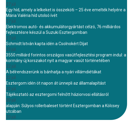
27 júl.
Egy híd, amely a lelkeket is összeköti – 25 éve emelték helyére a
Mária Valéria híd utolsó ívét
27 júl.
Elektromos autó- és akkumulátorgyártást célzó, 76 milliárdos
fejlesztésre készül a Suzuki Esztergomban
27 júl.
Schmidt István kapta idén a Csolnokért Díjat
23 júl.
3550 milliárd forintos országos vasútfejlesztési program indul: a
kormány új korszakot nyit a magyar vasút történetében
22 júl.
A bélrendszerünk is bánhatja a nyári villámdiétákat
22 júl.
Esztergom idén öt napon át ünnepli az államalapítást
22 júl.
Tájékoztató az esztergomi felnőtt háziorvosi ellátásról
20 júl.
alapján: Súlyos rollerbaleset történt Esztergomban a Kölcsey
utcában
20 júl.