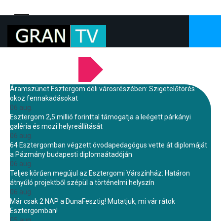
LEGFRISSEBB HÍREINK
Áramszünet Esztergom déli városrészében: Szigetelőtörés
okoz fennakadásokat
06 aug.
Esztergom 2,5 millió forinttal támogatja a leégett párkányi
galéria és mozi helyreállítását
06 aug.
64 Esztergomban végzett óvodapedagógus vette át diplomáját
a Pázmány budapesti diplomaátadóján
06 aug.
Teljes körűen megújul az Esztergomi Várszínház: Határon
átnyúló projektből szépül a történelmi helyszín
06 aug.
Már csak 2 NAP a DunaFesztig! Mutatjuk, mi vár rátok
Esztergomban!
05 aug.