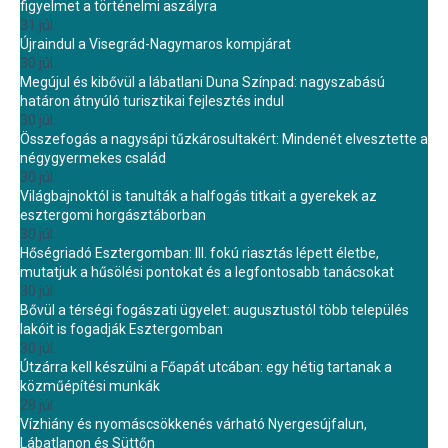
figyelmet a történelmi aszályra
31 júl.
Újraindul a Visegrád-Nagymaros kompjárat
30 júl.
Megújul és kibővül a lábatlani Duna Színpad: nagyszabású
határon átnyúló turisztikai fejlesztés indul
30 júl.
Összefogás a nagysápi tűzkárosultakért: Mindenét elvesztette a
négygyermekes család
30 júl.
Világbajnoktól is tanulták a halfogás titkait a gyerekek az
esztergomi horgásztáborban
30 júl.
Hőségriadó Esztergomban: III. fokú riasztás lépett életbe,
mutatjuk a hűsölési pontokat és a legfontosabb tanácsokat
30 júl.
Bővül a térségi fogászati ügyelet: augusztustól több település
lakóit is fogadják Esztergomban
30 júl.
Útzárra kell készülni a Főapát utcában: egy hétig tartanak a
közműépítési munkák
28 júl.
Vízhiány és nyomáscsökkenés várható Nyergesújfalun,
Lábatlanon és Süttőn