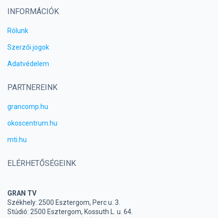
INFORMÁCIÓK
Rólunk
Szerzői jogok
Adatvédelem
PARTNEREINK
grancomp.hu
okoscentrum.hu
mti.hu
ELÉRHETŐSÉGEINK
GRAN TV
Székhely: 2500 Esztergom, Perc u. 3.
Stúdió: 2500 Esztergom, Kossuth L. u. 64.