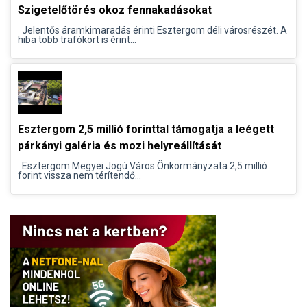
Szigetelőtörés okoz fennakadásokat
Jelentős áramkimaradás érinti Esztergom déli városrészét. A
hiba több trafókört is érint...
Esztergom 2,5 millió forinttal támogatja a leégett
párkányi galéria és mozi helyreállítását
Esztergom Megyei Jogú Város Önkormányzata 2,5 millió
forint vissza nem térítendő...