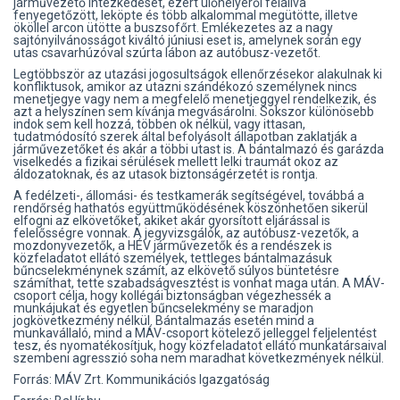
járművezető intézkedését, ezért ülőhelyéről felállva
fenyegetőzött, leköpte és több alkalommal megütötte, illetve
ököllel arcon ütötte a buszsofőrt. Emlékezetes az a nagy
sajtónyilvánosságot kiváltó júniusi eset is, amelynek során egy
utas csavarhúzóval szúrta lábon az autóbusz-vezetőt.
Legtöbbször az utazási jogosultságok ellenőrzésekor alakulnak ki
konfliktusok, amikor az utazni szándékozó személynek nincs
menetjegye vagy nem a megfelelő menetjeggyel rendelkezik, és
azt a helyszínen sem kívánja megvásárolni. Sokszor különösebb
indok sem kell hozzá, többen ok nélkül, vagy ittasan,
tudatmódosító szerek által befolyásolt állapotban zaklatják a
járművezetőket és akár a többi utast is. A bántalmazó és garázda
viselkedés a fizikai sérülések mellett lelki traumát okoz az
áldozatoknak, és az utasok biztonságérzetét is rontja.
A fedélzeti-, állomási- és testkamerák segítségével, továbbá a
rendőrség hathatós együttműködésének köszönhetően sikerül
elfogni az elkövetőket, akiket akár gyorsított eljárással is
felelősségre vonnak. A jegyvizsgálók, az autóbusz-vezetők, a
mozdonyvezetők, a HÉV járművezetők és a rendészek is
közfeladatot ellátó személyek, tettleges bántalmazásuk
bűncselekménynek számít, az elkövető súlyos büntetésre
számíthat, tette szabadságvesztést is vonhat maga után. A MÁV-
csoport célja, hogy kollégái biztonságban végezhessék a
munkájukat és egyetlen bűncselekmény se maradjon
jogkövetkezmény nélkül. Bántalmazás esetén mind a
munkavállaló, mind a MÁV-csoport kötelező jelleggel feljelentést
tesz, és nyomatékosítjuk, hogy közfeladatot ellátó munkatársaival
szembeni agresszió soha nem maradhat következmények nélkül.
Forrás: MÁV Zrt. Kommunikációs Igazgatóság