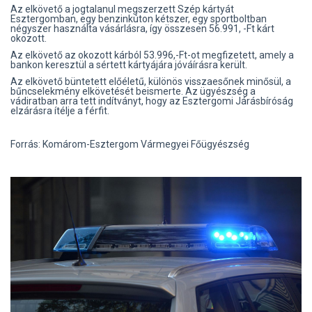
Az elkövető a jogtalanul megszerzett Szép kártyát
Esztergomban, egy benzinkúton kétszer, egy sportboltban
négyszer használta vásárlásra, így összesen 56.991, -Ft kárt
okozott.
Az elkövető az okozott kárból 53.996,-Ft-ot megfizetett, amely a
bankon keresztül a sértett kártyájára jóváírásra került.
Az elkövető büntetett előéletű, különös visszaesőnek minősül, a
bűncselekmény elkövetését beismerte. Az ügyészség a
vádiratban arra tett indítványt, hogy az Esztergomi Járásbíróság
elzárásra ítélje a férfit.
Forrás: Komárom-Esztergom Vármegyei Főügyészség