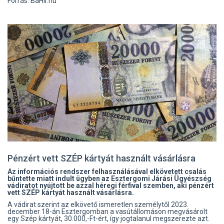
Forrás: BaHír.hu
Pénzért vett SZÉP kártyát használt vásárlásra
Az információs rendszer felhasználásával elkövetett csalás
bűntette miatt indult ügyben az Esztergomi Járási Ügyészség
vádiratot nyújtott be azzal héregi férfival szemben, aki pénzért
vett SZÉP kártyát használt vásárlásra.
A vádirat szerint az elkövető ismeretlen személytől 2023.
december 18-án Esztergomban a vasútállomáson megvásárolt
egy Szép kártyát, 30.000,-Ft-ért, így jogtalanul megszerezte azt.