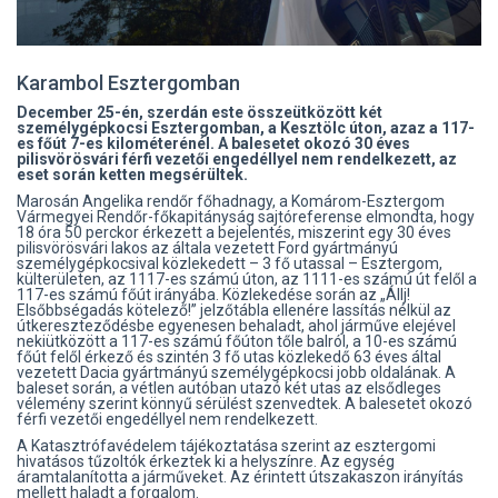
Karambol Esztergomban
December 25-én, szerdán este összeütközött két
személygépkocsi Esztergomban, a Kesztölc úton, azaz a 117-
es főút 7-es kilométerénél. A balesetet okozó 30 éves
pilisvörösvári férfi vezetői engedéllyel nem rendelkezett, az
eset során ketten megsérültek.
Marosán Angelika rendőr főhadnagy, a Komárom-Esztergom
Vármegyei Rendőr-főkapitányság sajtóreferense elmondta, hogy
18 óra 50 perckor érkezett a bejelentés, miszerint egy 30 éves
pilisvörösvári lakos az általa vezetett Ford gyártmányú
személygépkocsival közlekedett – 3 fő utassal – Esztergom,
külterületen, az 1117-es számú úton, az 1111-es számú út felől a
117-es számú főút irányába. Közlekedése során az „Állj!
Elsőbbségadás kötelező!” jelzőtábla ellenére lassítás nélkül az
útkereszteződésbe egyenesen behaladt, ahol járműve elejével
nekiütközött a 117-es számú főúton tőle balról, a 10-es számú
főút felől érkező és szintén 3 fő utas közlekedő 63 éves által
vezetett Dacia gyártmányú személygépkocsi jobb oldalának. A
baleset során, a vétlen autóban utazó két utas az elsődleges
vélemény szerint könnyű sérülést szenvedtek. A balesetet okozó
férfi vezetői engedéllyel nem rendelkezett.
A Katasztrófavédelem tájékoztatása szerint az esztergomi
hivatásos tűzoltók érkeztek ki a helyszínre. Az egység
áramtalanította a járműveket. Az érintett útszakaszon irányítás
mellett haladt a forgalom.