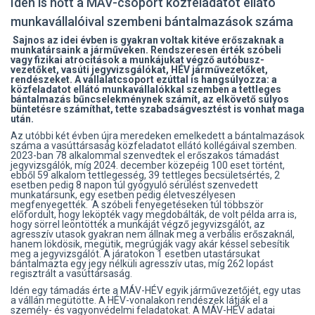
Idén is nőtt a MÁV-csoport közfeladatot ellátó
munkavállalóival szembeni bántalmazások száma
Sajnos az idei évben is gyakran voltak kitéve erőszaknak a
munkatársaink a járműveken. Rendszeresen érték szóbeli
vagy fizikai atrocitások a munkájukat végző autóbusz-
vezetőket, vasúti jegyvizsgálókat, HÉV járművezetőket,
rendészeket. A vállalatcsoport ezúttal is hangsúlyozza: a
közfeladatot ellátó munkavállalókkal szemben a tettleges
bántalmazás bűncselekménynek számít, az elkövető súlyos
büntetésre számíthat, tette szabadságvesztést is vonhat maga
után.
Az utóbbi két évben újra meredeken emelkedett a bántalmazások
száma a vasúttársaság közfeladatot ellátó kollégáival szemben.
2023-ban 78 alkalommal szenvedtek el erőszakos támadást
jegyvizsgálók, míg 2024. december közepéig 100 eset történt,
ebből 59 alkalom tettlegesség, 39 tettleges becsületsértés, 2
esetben pedig 8 napon túl gyógyuló sérülést szenvedett
munkatársunk, egy esetben pedig életveszélyesen
megfenyegették. A szóbeli fenyegetéseken túl többször
előfordult, hogy leköpték vagy megdobálták, de volt példa arra is,
hogy sörrel leöntötték a munkáját végző jegyvizsgálót, az
agresszív utasok gyakran nem állnak meg a verbális erőszaknál,
hanem lökdösik, megütik, megrúgják vagy akár késsel sebesítik
meg a jegyvizsgálót. A járatokon 1 esetben utastársukat
bántalmazta egy jegy nélküli agresszív utas, míg 262 lopást
regisztrált a vasúttársaság.
Idén egy támadás érte a MÁV-HÉV egyik járművezetőjét, egy utas
a vállán megütötte. A HÉV-vonalakon rendészek látják el a
személy- és vagyonvédelmi feladatokat. A MÁV-HÉV adatai