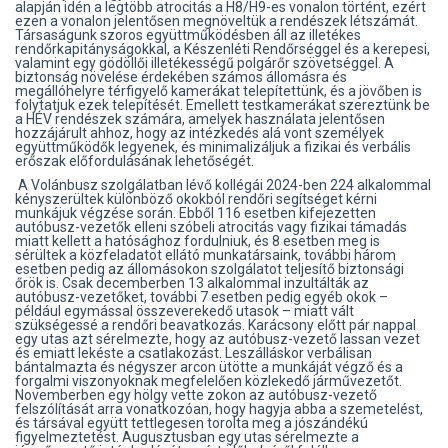
alapján idén a legtöbb atrocitás a H8/H9-es vonalon történt, ezért
ezen a vonalon jelentősen megnöveltük a rendészek létszámát.
Társaságunk szoros együttműködésben áll az illetékes
rendőrkapitányságokkal, a Készenléti Rendőrséggel és a kerepesi,
valamint egy gödöllői illetékességű polgárőr szövetséggel. A
biztonság növelése érdekében számos állomásra és
megállóhelyre térfigyelő kamerákat telepítettünk, és a jövőben is
folytatjuk ezek telepítését. Emellett testkamerákat szereztünk be
a HÉV rendészek számára, amelyek használata jelentősen
hozzájárult ahhoz, hogy az intézkedés alá vont személyek
együttműködők legyenek, és minimalizáljuk a fizikai és verbális
erőszak előfordulásának lehetőségét.
A Volánbusz szolgálatban lévő kollégái 2024-ben 224 alkalommal
kényszerültek különböző okokból rendőri segítséget kérni
munkájuk végzése során. Ebből 116 esetben kifejezetten
autóbusz-vezetők elleni szóbeli atrocitás vagy fizikai támadás
miatt kellett a hatósághoz fordulniuk, és 8 esetben meg is
sérültek a közfeladatot ellátó munkatársaink, további három
esetben pedig az állomásokon szolgálatot teljesítő biztonsági
őrök is. Csak decemberben 13 alkalommal inzultálták az
autóbusz-vezetőket, további 7 esetben pedig egyéb okok –
például egymással összeverekedő utasok – miatt vált
szükségessé a rendőri beavatkozás. Karácsony előtt pár nappal
egy utas azt sérelmezte, hogy az autóbusz-vezető lassan vezet
és emiatt lekéste a csatlakozást. Leszálláskor verbálisan
bántalmazta és négyszer arcon ütötte a munkáját végző és a
forgalmi viszonyoknak megfelelően közlekedő járművezetőt.
Novemberben egy hölgy vette zokon az autóbusz-vezető
felszólítását arra vonatkozóan, hogy hagyja abba a szemetelést,
és társával együtt tettlegesen torolta meg a jószándékú
figyelmeztetést. Augusztusban egy utas sérelmezte a