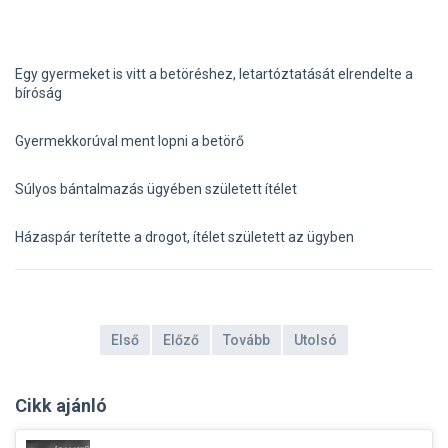
Egy gyermeket is vitt a betöréshez, letartóztatását elrendelte a
bíróság
Gyermekkorúval ment lopni a betörő
Súlyos bántalmazás ügyében született ítélet
Házaspár terítette a drogot, ítélet született az ügyben
Első
Előző
Tovább
Utolsó
Cikk ajánló