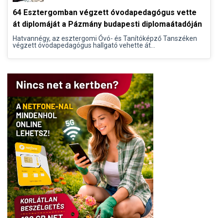
64 Esztergomban végzett óvodapedagógus vette
át diplomáját a Pázmány budapesti diplomaátadóján
Hatvannégy, az esztergomi Óvó- és Tanítóképző Tanszéken
végzett óvodapedagógus hallgató vehette át...