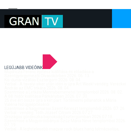
LEGÚJABB VIDEÓINK
Mujdricza Ferenc építész kiállítása és előadása a
Szentgyörgymezői Olvasókörben 2026. 06. 13.
Kis-dunai vízállás Esztergom 2026. 08. 04.
Verbal - A tavalyi siker után idén is újra Art Week! vendég: Vereckei
András az EMC titkára 2026. 08. 04.
Szentmise a Letkési Mennybemenetel templomból 2026. 08. 02.
A 68. hídőr kiállítása Párkányban 2026. 07. 30.
25 éve ért össze újra a két part: Történelmi pillanatok a Mária
Valéria híd újjáépítéséről
Szentmise a Nagymarosi Szent Kereszt templomból 2026. 07. 26.
Verbal - vendég: Tóth József Citrom 2026.07.27.
Országos gördeszka bajnokság Esztergomban 2026.07.18.
Szentmise a Mogyorósbányai Szűz Mária Neve templomból 2026.
07. 19.
Verbal - A leghitelesebb magyar rock-blues hang tolmácsolója,