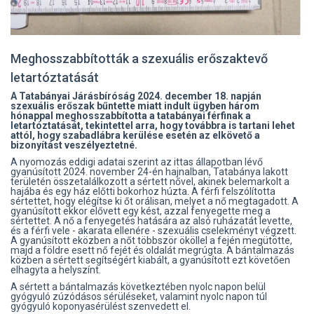
Meghosszabbították a szexuális erőszaktevő
letartóztatását
A Tatabányai Járásbíróság 2024. december 18. napján
szexuális erőszak bűntette miatt indult ügyben három
hónappal meghosszabbította a tatabányai férfinak a
letartóztatását, tekintettel arra, hogy továbbra is tartani lehet
attól, hogy szabadlábra kerülése esetén az elkövető a
bizonyítást veszélyeztetné.
A nyomozás eddigi adatai szerint az ittas állapotban lévő
gyanúsított 2024. november 24-én hajnalban, Tatabánya lakott
területén összetalálkozott a sértett nővel, akinek belemarkolt a
hajába és egy ház előtti bokorhoz húzta. A férfi felszólította
sértettet, hogy elégítse ki őt orálisan, melyet a nő megtagadott. A
gyanúsított ekkor elővett egy kést, azzal fenyegette meg a
sértettet. A nő a fenyegetés hatására az alsó ruházatát levette,
és a férfi vele - akarata ellenére - szexuális cselekményt végzett.
A gyanúsított eközben a nőt többször ököllel a fején megütötte,
majd a földre esett nő fejét és oldalát megrúgta. A bántalmazás
közben a sértett segítségért kiabált, a gyanúsított ezt követően
elhagyta a helyszínt.
A sértett a bántalmazás következtében nyolc napon belül
gyógyuló zúzódásos sérüléseket, valamint nyolc napon túl
gyógyuló koponyasérülést szenvedett el.