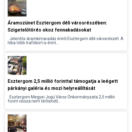
Áramszünet Esztergom déli városrészében:
Szigetelőtörés okoz fennakadásokat
Jelentős áramkimaradás érinti Esztergom déli városrészét. A
hiba több trafókört is érint...
Esztergom 2,5 millió forinttal támogatja a leégett
párkányi galéria és mozi helyreállítását
Esztergom Megyei Jogú Város Önkormányzata 2,5 millió
forint vissza nem térítendő...