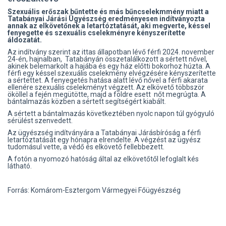
Szexuális erőszak bűntette és más bűncselekmmény miatt a
Tatabányai Járási Ügyészség eredményesen indítványozta
annak az elkövetőnek a letartóztatását, aki megverte, késsel
fenyegette és szexuális cselekményre kényszerítette
áldozatát.
Az indítvány szerint az ittas állapotban lévő férfi 2024. november
24-én, hajnalban, Tatabányán összetalálkozott a sértett nővel,
akinek belemarkolt a hajába és egy ház előtti bokorhoz húzta. A
férfi egy késsel szexuális cselekmény elvégzésére kényszerítette
a sértettet. A fenyegetés hatása alatt lévő nővel a férfi akarata
ellenére szexuális cselekményt végzett. Az elkövető többször
ököllel a fején megütötte, majd a földre esett nőt megrúgta. A
bántalmazás közben a sértett segítségért kiabált.
A sértett a bántalmazás következtében nyolc napon túl gyógyuló
sérülést szenvedett.
Az ügyészség indítványára a Tatabányai Járásbíróság a férfi
letartóztatását egy hónapra elrendelte. A végzést az ügyész
tudomásul vette, a védő és elkövető fellebbezett.
A fotón a nyomozó hatóság által az elkövetőtől lefoglalt kés
látható.
Forrás: Komárom-Esztergom Vármegyei Főügyészség