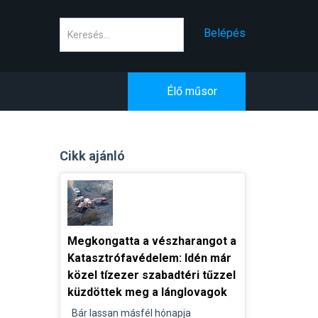
Keresés
Belépés
Élő műsor
Cikk ajánló
Megkongatta a vészharangot a
Katasztrófavédelem: Idén már
közel tízezer szabadtéri tűzzel
küzdöttek meg a lánglovagok
Bár lassan másfél hónapja