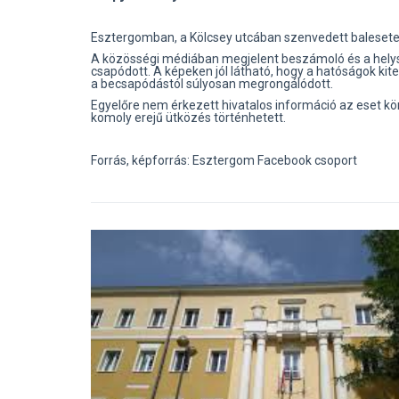
Esztergomban, a Kölcsey utcában szenvedett balesetet
A közösségi médiában megjelent beszámoló és a helyszí
csapódott. A képeken jól látható, hogy a hatóságok kiter
a becsapódástól súlyosan megrongálódott.
Egyelőre nem érkezett hivatalos információ az eset kör
komoly erejű ütközés történhetett.
Forrás, képforrás: Esztergom Facebook csoport