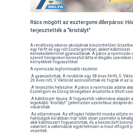
Rács mögött az esztergomi dílerpáros: H
terjesztették a "kristályt"
A rendőrség sikeres akciójának köszönhetően őrizetbe
egy férfit és egy nőt Esztergomban, akiket kábítószer-
kereskedelemmel gyanúsítanak. A páros a nyomozás 
szerint hónapokon keresztül látta el illegális szerekkel 
környékbeli fogyasztókat.
A nyomozás legfontosabb részletei
A gyanúsítottak: A rendőrök egy 38 éves férfit, G. Vikto
26 éves nőt, V. Viktóriát azonosítottak és fogtak el az 
A terjesztés helyszíne: A páros a nyomozás adatai ala
Esztergom és Dorog térségében árusította a tiltott sze
A kábítószer típusa: A fogyasztók vallomásai alapján a 
leginkább "kristályt" (jellemzően szintetikus dizájnerdr
vásároltak.
Az előzmények: Az elfogást felderítő munka előzte m
hatóságok korábban már több olyan személyt is kihallg
akik kábítószert fogyasztottak, és a beszerzett bizony
valamint a vallomások egyértelműen a most elfogott 
vezettek.