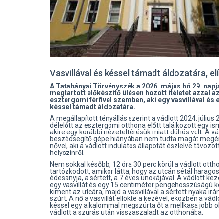
Vasvillával és késsel támadt áldozatára, elí
A Tatabányai Törvényszék a 2026. május hó 29. napj
megtartott előkészítő ülésen hozott ítéletet azzal a
esztergomi férfivel szemben, aki egy vasvillával és 
késsel támadt áldozatára.
A megállapított tényállás szerint a vádlott 2024. július 
délelőtt az esztergomi otthona előtt találkozott egy is
akire egy korábbi nézeteltérésük miatt dühös volt. A vá
beszédsegítő gépe hiányában nem tudta magát megér
nővel, aki a vádlott indulatos állapotát észlelve távozot
helyszínről.
Nem sokkal később, 12 óra 30 perc körül a vádlott ott
tartózkodott, amikor látta, hogy az utcán sétál harago
édesanyja, a sértett, a 7 éves unokájával. A vádlott kez
egy vasvillát és egy 15 centiméter pengehosszúságú ké
kiment az utcára, majd a vasvillával a sértett nyaka ir
szúrt. A nő a vasvillát ellökte a kezével, eközben a vádl
késsel egy alkalommal megszúrta őt a mellkasa jobb ol
vádlott a szúrás után visszaszaladt az otthonába.