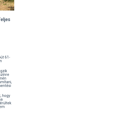
eljes
őút 61-
en
gzik
színre
ínén
ámítani,
mentési
, hogy
ha
érültek
nem