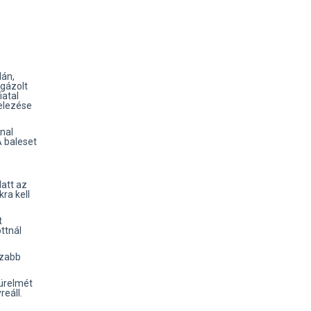
lán,
gázolt
iatal
telezése
nal
A baleset
att az
ra kell
t
ttnál
szabb
türelmét
eáll.