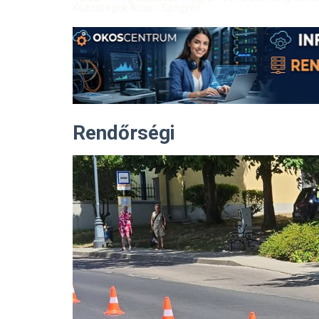
Közösségek Arcai - Szőgyén
Rendőrségi