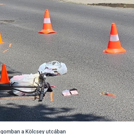
tergomban a Kölcsey utcában