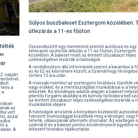
Súlyos buszbaleset Esztergom közelében: T
útlezárás a 11-es főúton
télték
Összeütközött egy menetrend szerinti autóbusz és egy
teherautó csütörtök délután a 11-es főúton, Esztergom
án
közelében. A baleset miatt az érintett útszakaszt teljes
z
szélességében lezárták a hatóságok.
egy
A rendelkezésre álló információk szerint a karambol a f
es és 62-es kilométere között, a Szamárhegy térségéb
22. napján
történt 15 óra után.
merősével,
A műszaki mentést az esztergomi hivatásos tűzoltók vé
dlott
nagy erőkkel, és a mentőszolgálat munkatársai is a hely
tetni a
érkeztek. Az elsődleges adatok alapján a baleset helysz
t a
jelentős forgalmi akadályra és komoly torlódásra kell sz
az érintett útszakaszt teljes szélességében lezárták a 
honában
munkálatok idejére.
sának az
A hatóságok arra kérik a környéken közlekedő autósokat
ébe vett
fokozott óvatossággal közelítsék meg a térséget, vagy 
st, azzal
tehetik, válasszanak alternatív útvonalat. Az esetleges s
ányába
számáról és a baleset pontos körülményeiről egyelőre 
ott a
érkezett hivatalos tájékoztatás.
dalán. A