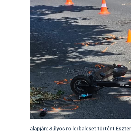
alapján: Súlyos rollerbaleset történt Esz