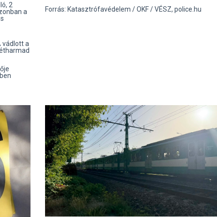
ló, 2
Forrás: Katasztrófavédelem / OKF / VÉSZ, police.hu
azonban a
és
 vádlott a
kétharmad
dője
ében