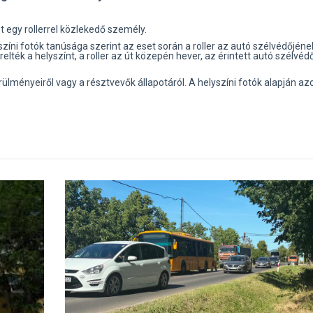
 egy rollerrel közlekedő személy.
ni fotók tanúsága szerint az eset során a roller az autó szélvédőjéne
elték a helyszínt, a roller az út közepén hever, az érintett autó szélvéd
ülményeiről vagy a résztvevők állapotáról. A helyszíni fotók alapján a