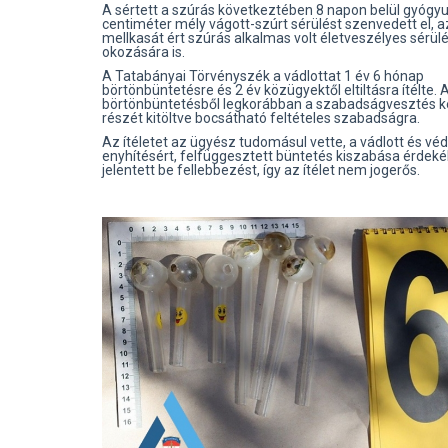
A sértett a szúrás következtében 8 napon belül gyógyu
centiméter mély vágott-szúrt sérülést szenvedett el, 
mellkasát ért szúrás alkalmas volt életveszélyes sérül
okozására is.
A Tatabányai Törvényszék a vádlottat 1 év 6 hónap
börtönbüntetésre és 2 év közügyektől eltiltásra ítélte. A
börtönbüntetésből legkorábban a szabadságvesztés 
részét kitöltve bocsátható feltételes szabadságra.
Az ítéletet az ügyész tudomásul vette, a vádlott és vé
enyhítésért, felfüggesztett büntetés kiszabása érdek
jelentett be fellebbezést, így az ítélet nem jogerős.