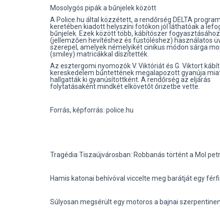
Mosolygós pipák a bűnjelek között
A Police.hu által közzétett, a rendőrség DELTA progra
keretében kiadott helyszíni fotókon jól láthatóak a lefog
bűnjelek. Ezek között több, kábítószer fogyasztásához
(jellemzően hevítéshez és füstöléshez) használatos ü
szerepel, amelyek némelyikét cinikus módon sárga mo
(smiley) matricákkal díszítették.
Az esztergomi nyomozók V. Viktóriát és G. Viktort kábí
kereskedelem bűntettének megalapozott gyanúja mia
hallgatták ki gyanúsítottként. A rendőrség az eljárás
folytatásaként mindkét elkövetőt őrizetbe vette.
Forrás, képforrás: police.hu
Tragédia Tiszaújvárosban: Robbanás történt a Mol pe
Hamis katonai behívóval viccelte meg barátját egy fér
Súlyosan megsérült egy motoros a bajnai szerpentine