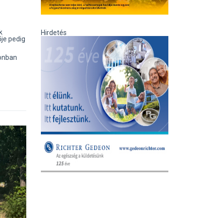
k
Hirdetés
ője pedig
zonban