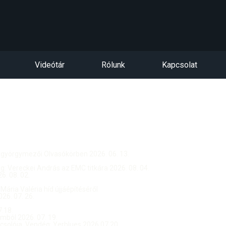
Videótár
Rólunk
Kapcsolat
ntgyörgymezői Olvasókörben 2026. 06. 13.
dég: Vereckei András az EMC titkára 2026. 08. 04.
. 08. 02.
 Mária Valéria híd újjáépítéséről
26. 07. 26.
.18.
ból 2026. 07. 19.
csolója, Vendég: Yerblues 2026.07.20.