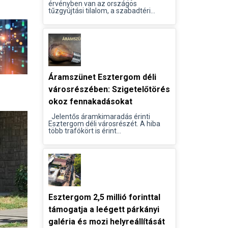
érvényben van az országos
tűzgyújtási tilalom, a szabadtéri...
Áramszünet Esztergom déli
városrészében: Szigetelőtörés
okoz fennakadásokat
Jelentős áramkimaradás érinti
Esztergom déli városrészét. A hiba
több trafókört is érint...
Esztergom 2,5 millió forinttal
támogatja a leégett párkányi
galéria és mozi helyreállítását