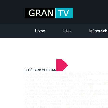
Home
Hírek
Műsoraink
LEGÚJABB VIDEÓINK
Mujdricza Ferenc építész kiállítása és előadása a Sze
Kis-dunai vízállás Esztergom 2026. 08. 04.
Verbal - A tavalyi siker után idén is újra Art Week! ven
Szentmise a Letkési Mennybemenetel templomból 2026
A 68. hídőr kiállítása Párkányban 2026. 07. 30.
25 éve ért össze újra a két part: Történelmi pillanatok a
Szentmise a Nagymarosi Szent Kereszt templomból 20
Verbal - vendég: Tóth József Citrom 2026.07.27.
Országos gördeszka bajnokság Esztergomban 2026.07
Szentmise a Mogyorósbányai Szűz Mária Neve templom
Verbal - A leghitelesebb magyar rock-blues hang tolmá