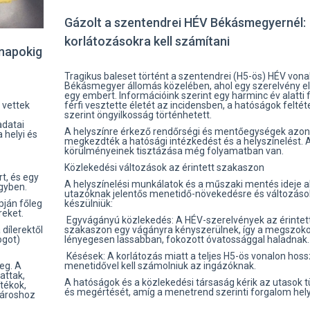
Gázolt a szentendrei HÉV Békásmegyernél:
korlátozásokra kell számítani
ónapokig
Tragikus baleset történt a szentendrei (H5-ös) HÉV vona
Békásmegyer állomás közelében, ahol egy szerelvény el
egy embert. Információink szerint egy harminc év alatti f
férfi vesztette életét az incidensben, a hatóságok felté
 vettek
szerint öngyilkosság történhetett.
adatai
A helyszínre érkező rendőrségi és mentőegységek azon
a helyi és
megkezdték a hatósági intézkedést és a helyszínelést. 
körülményeinek tisztázása még folyamatban van.
Közlekedési változások az érintett szakaszon
rt, és egy
A helyszínelési munkálatok és a műszaki mentés ideje al
ügyben.
utazóknak jelentős menetidő-növekedésre és változások
készülniük:
pján főleg
reket.
Egyvágányú közlekedés: A HÉV-szerelvények az érintet
szakaszon egy vágányra kényszerülnek, így a megszoko
dílerektől
lényegesen lassabban, fokozott óvatossággal haladnak.
ogot)
Késések: A korlátozás miatt a teljes H5-ös vonalon hos
menetidővel kell számolniuk az ingázóknak.
eg. A
attak,
A hatóságok és a közlekedési társaság kérik az utasok 
ítékok,
és megértését, amíg a menetrend szerinti forgalom helyr
pároshoz