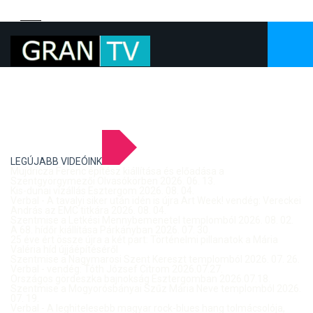
LEGÚJABB VIDEÓINK
Mujdricza Ferenc építész kiállítása és előadása a
Szentgyörgymezői Olvasókörben 2026. 06. 13.
Kis-dunai vízállás Esztergom 2026. 08. 04.
Verbal - A tavalyi siker után idén is újra Art Week! vendég: Vereckei
András az EMC titkára 2026. 08. 04.
Szentmise a Letkési Mennybemenetel templomból 2026. 08. 02.
A 68. hídőr kiállítása Párkányban 2026. 07. 30.
25 éve ért össze újra a két part: Történelmi pillanatok a Mária
Valéria híd újjáépítéséről
Szentmise a Nagymarosi Szent Kereszt templomból 2026. 07. 26.
Verbal - vendég: Tóth József Citrom 2026.07.27.
Országos gördeszka bajnokság Esztergomban 2026.07.18.
Szentmise a Mogyorósbányai Szűz Mária Neve templomból 2026.
07. 19.
Verbal - A leghitelesebb magyar rock-blues hang tolmácsolója,