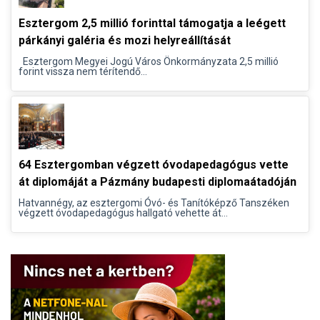
Esztergom 2,5 millió forinttal támogatja a leégett
párkányi galéria és mozi helyreállítását
Esztergom Megyei Jogú Város Önkormányzata 2,5 millió
forint vissza nem térítendő...
64 Esztergomban végzett óvodapedagógus vette
át diplomáját a Pázmány budapesti diplomaátadóján
Hatvannégy, az esztergomi Óvó- és Tanítóképző Tanszéken
végzett óvodapedagógus hallgató vehette át...