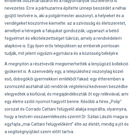
emberek összetartásáról és a hagyományok tiszteletéről is
nevezetes. Erre a párhuzamra építette ünnepi beszédét a néhai
gyűjtő testvére is, aki a polgármester asszonyt, a helyieket és a
vendégeket köszöntve kiemelte: az a szívósság és életszeretet,
amellyel a héregiek a falujukat gondozzák, ugyanazt a belső
fegyelmet és elkötelezettséget tükrözi, amely a rendvédelem
alapköve is. Egy ilyen erős településen az emberek pontosan
tudják, mit jelent vigyázni egymásra és a közösség békéjére.
A megnyitón a résztvevők megismerhették a lenyűgöző kollekció
gyökereit is. A szenvedély egy, a településhez viszonylag közel
eső, dobogókői gyermekkori emlékből fakad: egy étteremben a
szomszéd asztalnál ülő rendőrök végtelenül kedvesen beszédbe
elegyedtek a kisfiúval, és megajándékozták őt egy relikviával, ami
egy életre szóló nyomot hagyott benne. Később a híres „Polip”
sorozat és Corrado Cattani felügyelő alakja inspirálta, olyannyira,
hogy a testvéri visszaemlékezés szerint Dr. Szilas László maga is
egyfajta „mai Cattani felügyelőként” élte az életét, mindig a jót és
a segítségnyújtást szem előtt tartva.