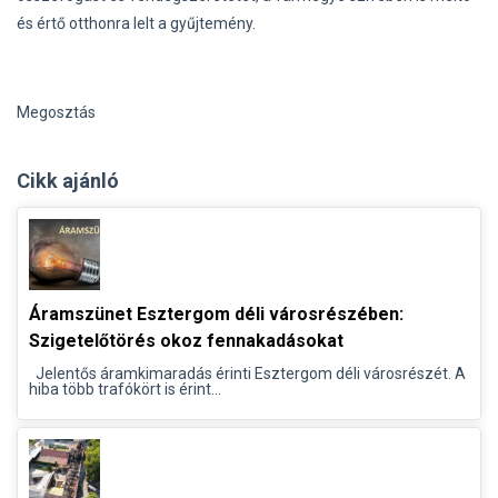
és értő otthonra lelt a gyűjtemény.
Megosztás
Cikk ajánló
Áramszünet Esztergom déli városrészében:
Szigetelőtörés okoz fennakadásokat
Jelentős áramkimaradás érinti Esztergom déli városrészét. A
hiba több trafókört is érint...