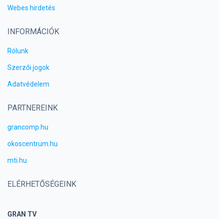
Webes hirdetés
INFORMÁCIÓK
Rólunk
Szerzői jogok
Adatvédelem
PARTNEREINK
grancomp.hu
okoscentrum.hu
mti.hu
ELÉRHETŐSÉGEINK
GRAN TV