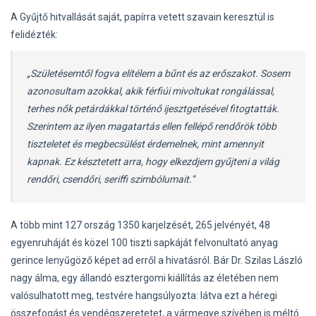
A Gyűjtő hitvallását saját, papírra vetett szavain keresztül is
felidézték:
„Születésemtől fogva elítélem a bűnt és az erőszakot. Sosem
azonosultam azokkal, akik férfiúi mivoltukat rongálással,
terhes nők petárdákkal történő ijesztgetésével fitogtatták.
Szerintem az ilyen magatartás ellen fellépő rendőrök több
tiszteletet és megbecsülést érdemelnek, mint amennyit
kapnak. Ez késztetett arra, hogy elkezdjem gyűjteni a világ
rendőri, csendőri, seriffi szimbólumait.”
A több mint 127 ország 1350 karjelzését, 265 jelvényét, 48
egyenruháját és közel 100 tiszti sapkáját felvonultató anyag
gerince lenyűgöző képet ad erről a hivatásról. Bár Dr. Szilas László
nagy álma, egy állandó esztergomi kiállítás az életében nem
valósulhatott meg, testvére hangsúlyozta: látva ezt a héregi
összefogást és vendégszeretetet, a vármegye szívében is méltó