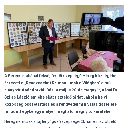
A Gerecse lábánál fekvő, festői szépségű Héreg községébe
érkezett a „Rendvédelmi Szimbólumok a Világban” című
hiánypótló vándorkiállítás. A május 20-án megnyílt, néhai Dr.
Szilas László emléke előtt tisztelgő tárlat , ahol a helyi
közösség összetartása és a rendvédelmi hivatás tisztelete
fonódott egybe egy mélyen megható megnyitó keretében.
Héreg nemcsak a táj lenyűgöző szépségéről, hanem az ott élő