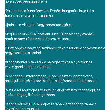
honvédség bevetését kérte
31 júl.
Két keréken a Duna fenekén: Extrém bringatúra hívja fel a
figyelmet a történelmi aszályra
31 júl.
Újraindul a Visegrád-Nagymaros kompjárat
30 júl.
Megújul és kibővül a lábatlani Duna Színpad: nagyszabású
határon átnyúló turisztikai fejlesztés indul
30 júl.
Összefogás a nagysápi tűzkárosultakért: Mindenét elvesztette a
négygyermekes család
30 júl.
Világbajnoktól is tanulták a halfogás titkait a gyerekek az
esztergomi horgásztáborban
30 júl.
Hőségriadó Esztergomban: III. fokú riasztás lépett életbe,
mutatjuk a hűsölési pontokat és a legfontosabb tanácsokat
30 júl.
Bővül a térségi fogászati ügyelet: augusztustól több település
lakóit is fogadják Esztergomban
30 júl.
Útzárra kell készülni a Főapát utcában: egy hétig tartanak a
közműépítési munkák