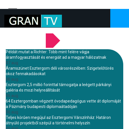
LEGFRISSEBB HÍREINK
Példát mutat a Richter: Több mint felére vágja
áramfogyasztását és energiát ad a magyar hálózatnak
07 aug.
Áramszünet Esztergom déli városrészében: Szigetelőtörés
okoz fennakadásokat
06 aug.
Esztergom 2,5 millió forinttal támogatja a leégett párkányi
galéria és mozi helyreállítását
06 aug.
64 Esztergomban végzett óvodapedagógus vette át diplomáját
a Pázmány budapesti diplomaátadóján
06 aug.
Teljes körűen megújul az Esztergomi Várszínház: Határon
átnyúló projektből szépül a történelmi helyszín
06 aug.