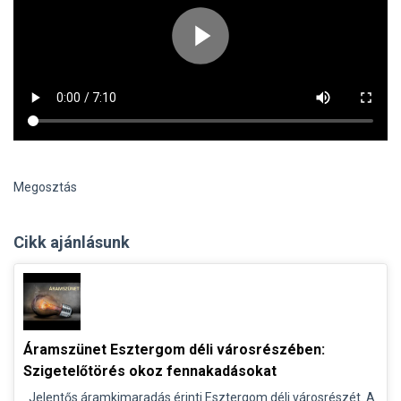
Megosztás
Cikk ajánlásunk
Áramszünet Esztergom déli városrészében:
Szigetelőtörés okoz fennakadásokat
Jelentős áramkimaradás érinti Esztergom déli városrészét. A