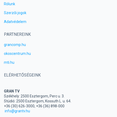
Rólunk
Szerzői jogok
Adatvédelem
PARTNEREINK
grancomp.hu
okoscentrum.hu
mti.hu
ELÉRHETŐSÉGEINK
GRAN TV
Székhely: 2500 Esztergom, Perc u. 3.
Stúdió: 2500 Esztergom, Kossuth L. u. 64.
+36 (30) 626-3000, +36 (36) 898-000
info@grantv.hu