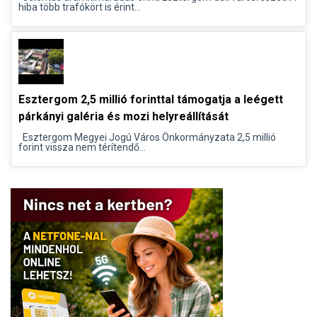
hiba több trafókört is érint...
Esztergom 2,5 millió forinttal támogatja a leégett
párkányi galéria és mozi helyreállítását
Esztergom Megyei Jogú Város Önkormányzata 2,5 millió
forint vissza nem térítendő...