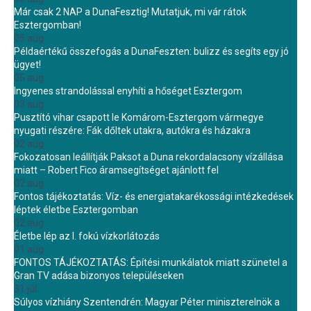
Már csak 2 NAP a DunaFesztig! Mutatjuk, mi vár rátok
Esztergomban!
05 aug.
Példaértékű összefogás a DunaFeszten: bulizz és segíts egy jó
ügyet!
05 aug.
Ingyenes strandolással enyhíti a hőséget Esztergom
03 aug.
Pusztító vihar csapott le Komárom-Esztergom vármegye
nyugati részére: Fák dőltek utakra, autókra és házakra
02 aug.
Fokozatosan leállítják Paksot a Duna rekordalacsony vízállása
miatt – Robert Fico áramsegítséget ajánlott fel
02 aug.
Fontos tájékoztatás: Víz- és energiatakarékossági intézkedések
léptek életbe Esztergomban
02 aug.
Életbe lép az I. fokú vízkorlátozás
01 aug.
FONTOS TÁJÉKOZTATÁS: Építési munkálatok miatt szünetel a
Gran TV adása bizonyos településeken
31 júl.
Súlyos vízhiány Szentendrén: Magyar Péter miniszterelnök a