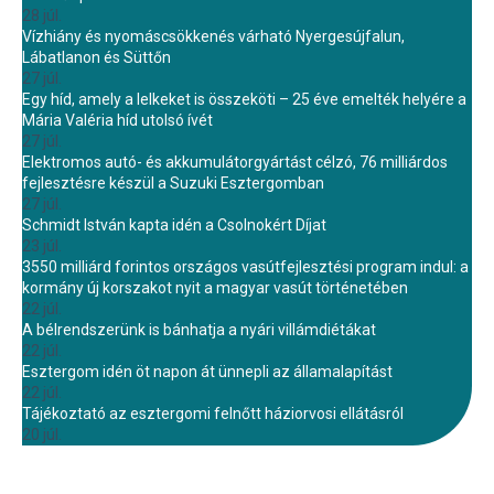
28 júl.
Vízhiány és nyomáscsökkenés várható Nyergesújfalun,
Lábatlanon és Süttőn
27 júl.
Egy híd, amely a lelkeket is összeköti – 25 éve emelték helyére a
Mária Valéria híd utolsó ívét
27 júl.
Elektromos autó- és akkumulátorgyártást célzó, 76 milliárdos
fejlesztésre készül a Suzuki Esztergomban
27 júl.
Schmidt István kapta idén a Csolnokért Díjat
23 júl.
3550 milliárd forintos országos vasútfejlesztési program indul: a
kormány új korszakot nyit a magyar vasút történetében
22 júl.
A bélrendszerünk is bánhatja a nyári villámdiétákat
22 júl.
Esztergom idén öt napon át ünnepli az államalapítást
22 júl.
Tájékoztató az esztergomi felnőtt háziorvosi ellátásról
20 júl.