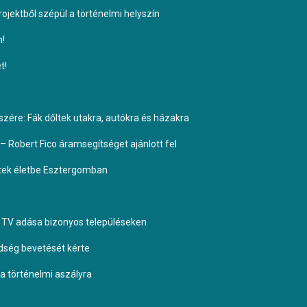
ojektből szépül a történelmi helyszín
n!
t!
ére: Fák dőltek utakra, autókra és házakra
– Robert Fico áramsegítséget ajánlott fel
ptek életbe Esztergomban
TV adása bizonyos településeken
dség bevetését kérte
 a történelmi aszályra