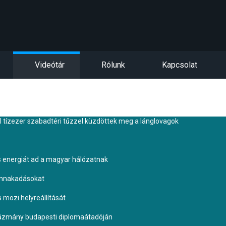
Videótár
Rólunk
Kapcsolat
tízezer szabadtéri tűzzel küzdöttek meg a lánglovagok
s energiát ad a magyar hálózatnak
ennakadásokat
s mozi helyreállítását
Pázmány budapesti diplomaátadóján