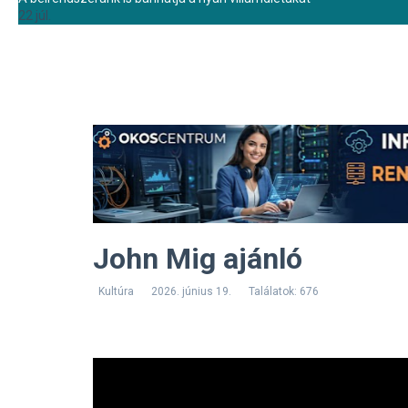
22 júl.
John Mig ajánló
Kultúra
2026. június 19.
Találatok: 676