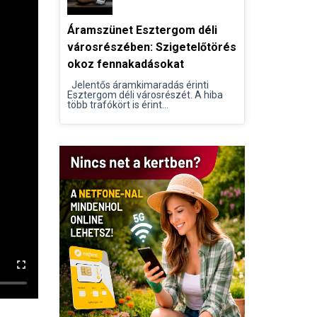
Áramszünet Esztergom déli
városrészében: Szigetelőtörés
okoz fennakadásokat
Jelentős áramkimaradás érinti
Esztergom déli városrészét. A hiba
több trafókört is érint...