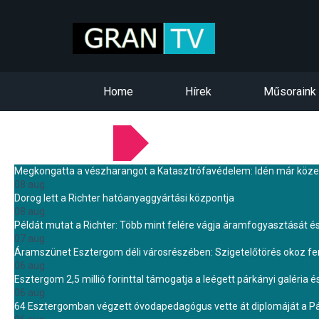
Home
Hírek
Műsoraink
LEGFRISSEBB HÍREINK
Megkongatta a vészharangot a Katasztrófavédelem: Idén már közel 
08 aug.
Dorog lett a Richter hatóanyaggyártási központja
08 aug.
Példát mutat a Richter: Több mint felére vágja áramfogyasztását é
07 aug.
Áramszünet Esztergom déli városrészében: Szigetelőtörés okoz f
06 aug.
Esztergom 2,5 millió forinttal támogatja a leégett párkányi galéria é
06 aug.
64 Esztergomban végzett óvodapedagógus vette át diplomáját a 