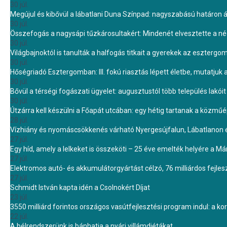
30 júl.
Megújul és kibővül a lábatlani Duna Színpad: nagyszabású határon átn
30 júl.
Összefogás a nagysápi tűzkárosultakért: Mindenét elvesztette a 
30 júl.
Világbajnoktól is tanulták a halfogás titkait a gyerekek az eszterg
30 júl.
Hőségriadó Esztergomban: III. fokú riasztás lépett életbe, mutatjuk
30 júl.
Bővül a térségi fogászati ügyelet: augusztustól több település lakó
30 júl.
Útzárra kell készülni a Főapát utcában: egy hétig tartanak a közmű
28 júl.
Vízhiány és nyomáscsökkenés várható Nyergesújfalun, Lábatlanon 
27 júl.
Egy híd, amely a lelkeket is összeköti – 25 éve emelték helyére a Mári
27 júl.
Elektromos autó- és akkumulátorgyártást célzó, 76 milliárdos fejl
27 júl.
Schmidt István kapta idén a Csolnokért Díjat
23 júl.
3550 milliárd forintos országos vasútfejlesztési program indul: a k
22 júl.
A bélrendszerünk is bánhatja a nyári villámdiétákat