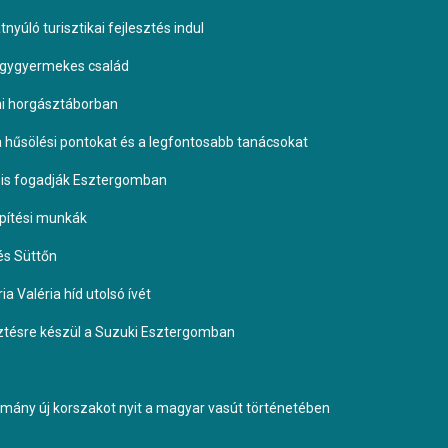
yúló turisztikai fejlesztés indul
négygyermekes család
omi horgásztáborban
 a hűsölési pontokat és a legfontosabb tanácsokat
it is fogadják Esztergomban
építési munkák
és Süttőn
a Valéria híd utolsó ívét
esztésre készül a Suzuki Esztergomban
ormány új korszakot nyit a magyar vasút történetében