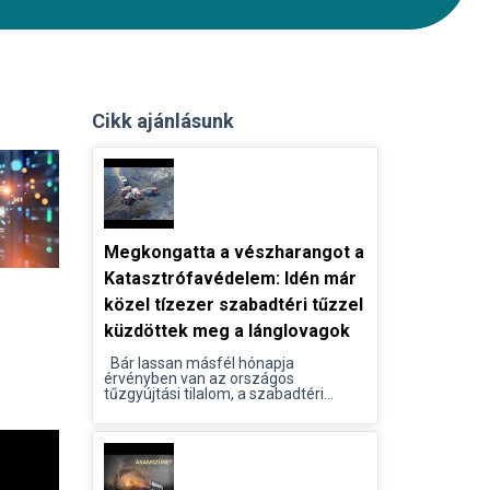
Cikk ajánlásunk
Megkongatta a vészharangot a
Katasztrófavédelem: Idén már
közel tízezer szabadtéri tűzzel
küzdöttek meg a lánglovagok
Bár lassan másfél hónapja
érvényben van az országos
tűzgyújtási tilalom, a szabadtéri...