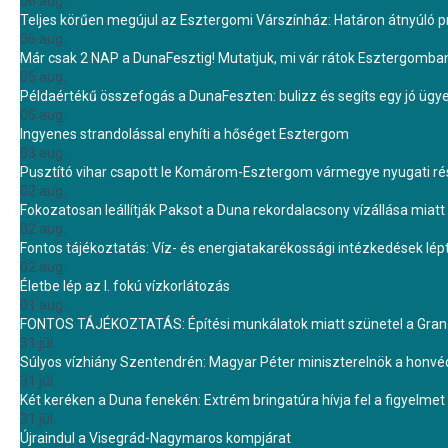
06 aug.
Teljes körűen megújul az Esztergomi Várszínház: Határon átnyúló pr
06 aug.
Már csak 2 NAP a DunaFesztig! Mutatjuk, mi vár rátok Esztergomba
05 aug.
Példaértékű összefogás a DunaFeszten: bulizz és segíts egy jó ügye
05 aug.
Ingyenes strandolással enyhíti a hőséget Esztergom
03 aug.
Pusztító vihar csapott le Komárom-Esztergom vármegye nyugati rész
02 aug.
Fokozatosan leállítják Paksot a Duna rekordalacsony vízállása miatt 
02 aug.
Fontos tájékoztatás: Víz- és energiatakarékossági intézkedések lé
02 aug.
Életbe lép az I. fokú vízkorlátozás
01 aug.
FONTOS TÁJÉKOZTATÁS: Építési munkálatok miatt szünetel a Gran 
31 júl.
Súlyos vízhiány Szentendrén: Magyar Péter miniszterelnök a honvé
31 júl.
Két keréken a Duna fenekén: Extrém bringatúra hívja fel a figyelmet
31 júl.
Újraindul a Visegrád-Nagymaros kompjárat