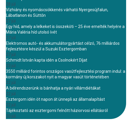
28 júl.
Vízhiány és nyomáscsökkenés várható Nyergesújfalun,
Lábatlanon és Süttőn
27 júl.
Egy híd, amely a lelkeket is összeköti – 25 éve emelték helyére a
Mária Valéria híd utolsó ívét
27 júl.
Elektromos autó- és akkumulátorgyártást célzó, 76 milliárdos
fejlesztésre készül a Suzuki Esztergomban
27 júl.
Schmidt István kapta idén a Csolnokért Díjat
23 júl.
3550 milliárd forintos országos vasútfejlesztési program indul: a
kormány új korszakot nyit a magyar vasút történetében
22 júl.
A bélrendszerünk is bánhatja a nyári villámdiétákat
22 júl.
Esztergom idén öt napon át ünnepli az államalapítást
22 júl.
Tájékoztató az esztergomi felnőtt háziorvosi ellátásról
20 júl.