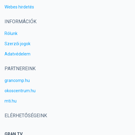
Webes hirdetés
INFORMÁCIÓK
Rólunk
Szerzői jogok
Adatvédelem
PARTNEREINK
grancomp.hu
okoscentrum.hu
mti.hu
ELÉRHETŐSÉGEINK
GRAN TV