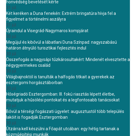
honvédség bevetését kérte
31 júl.
Két keréken a Duna fenekén: Extrém bringatúra hívja fel a
figyelmet a történelmi aszályra
31 júl.
Újraindul a Visegrád-Nagymaros kompjárat
30 júl.
Megújul és kibővül a lábatlani Duna Színpad: nagyszabású
határon átnyúló turisztikai fejlesztés indul
30 júl.
Összefogás a nagysápi tűzkárosultakért: Mindenét elvesztette a
négygyermekes család
30 júl.
Világbajnoktól is tanulták a halfogás titkait a gyerekek az
esztergomi horgásztáborban
30 júl.
Hőségriadó Esztergomban: III. fokú riasztás lépett életbe,
mutatjuk a hűsölési pontokat és a legfontosabb tanácsokat
30 júl.
Bővül a térségi fogászati ügyelet: augusztustól több település
lakóit is fogadják Esztergomban
30 júl.
Útzárra kell készülni a Főapát utcában: egy hétig tartanak a
közműépítési munkák