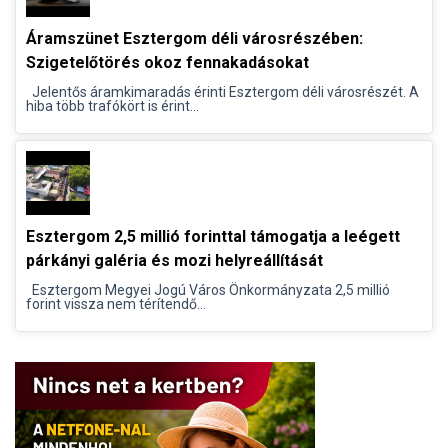
Áramszünet Esztergom déli városrészében:
Szigetelőtörés okoz fennakadásokat
Jelentős áramkimaradás érinti Esztergom déli városrészét. A
hiba több trafókört is érint...
Esztergom 2,5 millió forinttal támogatja a leégett
párkányi galéria és mozi helyreállítását
Esztergom Megyei Jogú Város Önkormányzata 2,5 millió
forint vissza nem térítendő...