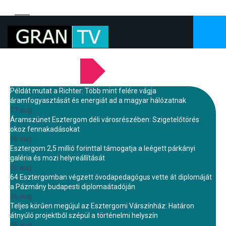
LEGFRISSEBB HÍREINK
Példát mutat a Richter: Több mint felére vágja
áramfogyasztását és energiát ad a magyar hálózatnak
07 aug.
Áramszünet Esztergom déli városrészében: Szigetelőtörés
okoz fennakadásokat
06 aug.
Esztergom 2,5 millió forinttal támogatja a leégett párkányi
galéria és mozi helyreállítását
06 aug.
64 Esztergomban végzett óvodapedagógus vette át diplomáját
a Pázmány budapesti diplomaátadóján
06 aug.
Teljes körűen megújul az Esztergomi Várszínház: Határon
átnyúló projektből szépül a történelmi helyszín
06 aug.