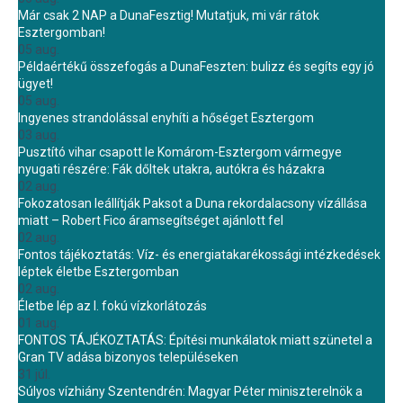
Már csak 2 NAP a DunaFesztig! Mutatjuk, mi vár rátok
Esztergomban!
05 aug.
Példaértékű összefogás a DunaFeszten: bulizz és segíts egy jó
ügyet!
05 aug.
Ingyenes strandolással enyhíti a hőséget Esztergom
03 aug.
Pusztító vihar csapott le Komárom-Esztergom vármegye
nyugati részére: Fák dőltek utakra, autókra és házakra
02 aug.
Fokozatosan leállítják Paksot a Duna rekordalacsony vízállása
miatt – Robert Fico áramsegítséget ajánlott fel
02 aug.
Fontos tájékoztatás: Víz- és energiatakarékossági intézkedések
léptek életbe Esztergomban
02 aug.
Életbe lép az I. fokú vízkorlátozás
01 aug.
FONTOS TÁJÉKOZTATÁS: Építési munkálatok miatt szünetel a
Gran TV adása bizonyos településeken
31 júl.
Súlyos vízhiány Szentendrén: Magyar Péter miniszterelnök a