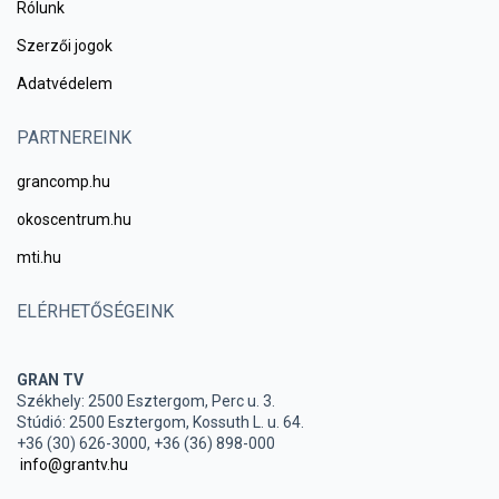
Rólunk
Szerzői jogok
Adatvédelem
PARTNEREINK
grancomp.hu
okoscentrum.hu
mti.hu
ELÉRHETŐSÉGEINK
GRAN TV
Székhely: 2500 Esztergom, Perc u. 3.
Stúdió: 2500 Esztergom, Kossuth L. u. 64.
+36 (30) 626-3000, +36 (36) 898-000
info@grantv.hu