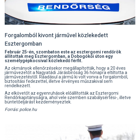
Forgalomból kivont járművel közlekedett
Esztergomban
Február 25-én, szombaton este az esztergomi rendőrök
állítottak meg Esztergomban, a Dobogókői úton egy
személygépkocsival közlekedő férfit.
Az okmányok ellenőrzésekor megállapították, hogy a 20 éves
járművezetőt a Nagyatádi Járásbíróság 36 hónapra eltiltotta a
járművezetéstől. Ráadásul a jármű ki volt vonva a forgalomból,
biztosítási fedezettel, illetve érvényes műszakival sem
rendelkezett.
Az elkövetőt az egyenruhások előállították az Esztergomi
Rendőrkapitányságra, ahol vele szemben szabálysértési-, illetve
büntetőeljárást kezdeményeztek.
Forrás: police.hu