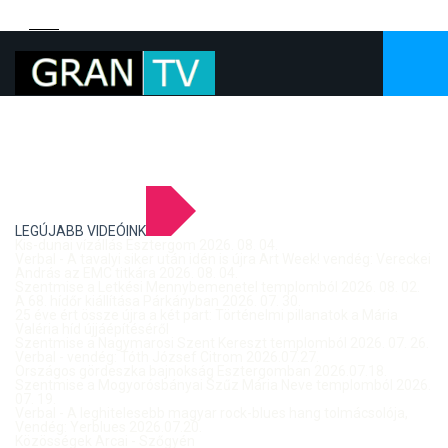
LEGÚJABB VIDEÓINK
Kis-dunai vízállás Esztergom 2026. 08. 04.
Verbal - A tavalyi siker után idén is újra Art Week! vendég: Vereckei
András az EMC titkára 2026. 08. 04.
Szentmise a Letkési Mennybemenetel templomból 2026. 08. 02.
A 68. hídőr kiállítása Párkányban 2026. 07. 30.
25 éve ért össze újra a két part: Történelmi pillanatok a Mária
Valéria híd újjáépítéséről
Szentmise a Nagymarosi Szent Kereszt templomból 2026. 07. 26.
Verbal - vendég: Tóth József Citrom 2026.07.27.
Országos gördeszka bajnokság Esztergomban 2026.07.18.
Szentmise a Mogyorósbányai Szűz Mária Neve templomból 2026.
07. 19.
Verbal - A leghitelesebb magyar rock-blues hang tolmácsolója,
Vendég: Yerblues 2026.07.20.
Közösségek Arcai - Szőgyén