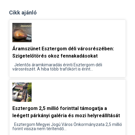
Cikk ajánló
Áramszünet Esztergom déli városrészében:
Szigetelőtörés okoz fennakadásokat
Jelentős áramkimaradás érinti Esztergom déli
városrészét. A hiba több trafókört is érint...
Esztergom 2,5 millió forinttal támogatja a
leégett párkányi galéria és mozi helyreállítását
Esztergom Megyei Jogú Város Önkormányzata 2,5 millió
forint vissza nem térítendő...