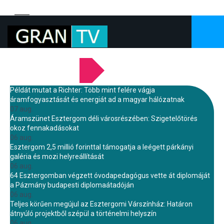
LEGFRISSEBB HÍREINK
Példát mutat a Richter: Több mint felére vágja
áramfogyasztását és energiát ad a magyar hálózatnak
07 aug.
Áramszünet Esztergom déli városrészében: Szigetelőtörés
okoz fennakadásokat
06 aug.
Esztergom 2,5 millió forinttal támogatja a leégett párkányi
galéria és mozi helyreállítását
06 aug.
64 Esztergomban végzett óvodapedagógus vette át diplomáját
a Pázmány budapesti diplomaátadóján
06 aug.
Teljes körűen megújul az Esztergomi Várszínház: Határon
átnyúló projektből szépül a történelmi helyszín
06 aug.