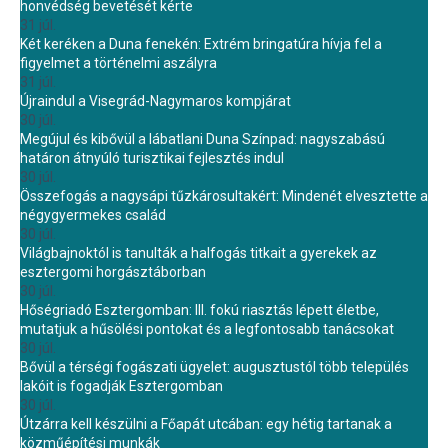
honvédség bevetését kérte
31 júl.
Két keréken a Duna fenekén: Extrém bringatúra hívja fel a
figyelmet a történelmi aszályra
31 júl.
Újraindul a Visegrád-Nagymaros kompjárat
30 júl.
Megújul és kibővül a lábatlani Duna Színpad: nagyszabású
határon átnyúló turisztikai fejlesztés indul
30 júl.
Összefogás a nagysápi tűzkárosultakért: Mindenét elvesztette a
négygyermekes család
30 júl.
Világbajnoktól is tanulták a halfogás titkait a gyerekek az
esztergomi horgásztáborban
30 júl.
Hőségriadó Esztergomban: III. fokú riasztás lépett életbe,
mutatjuk a hűsölési pontokat és a legfontosabb tanácsokat
30 júl.
Bővül a térségi fogászati ügyelet: augusztustól több település
lakóit is fogadják Esztergomban
30 júl.
Útzárra kell készülni a Főapát utcában: egy hétig tartanak a
közműépítési munkák