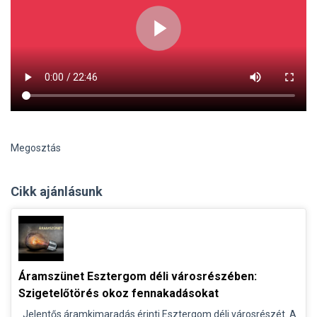
Megosztás
Cikk ajánlásunk
Áramszünet Esztergom déli városrészében:
Szigetelőtörés okoz fennakadásokat
Jelentős áramkimaradás érinti Esztergom déli városrészét. A