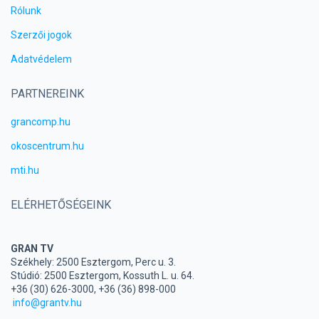
Rólunk
Szerzői jogok
Adatvédelem
PARTNEREINK
grancomp.hu
okoscentrum.hu
mti.hu
ELÉRHETŐSÉGEINK
GRAN TV
Székhely: 2500 Esztergom, Perc u. 3.
Stúdió: 2500 Esztergom, Kossuth L. u. 64.
+36 (30) 626-3000, +36 (36) 898-000
info@grantv.hu