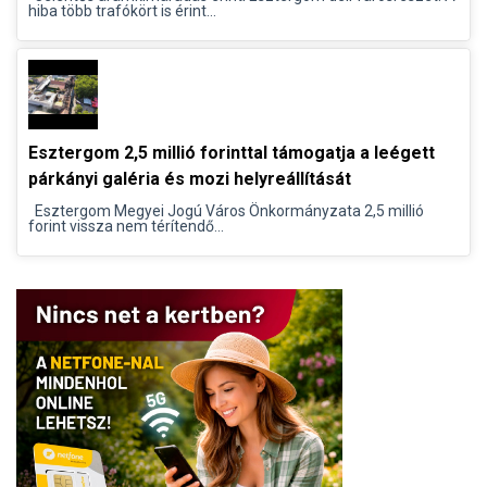
hiba több trafókört is érint...
Esztergom 2,5 millió forinttal támogatja a leégett
párkányi galéria és mozi helyreállítását
Esztergom Megyei Jogú Város Önkormányzata 2,5 millió
forint vissza nem térítendő...