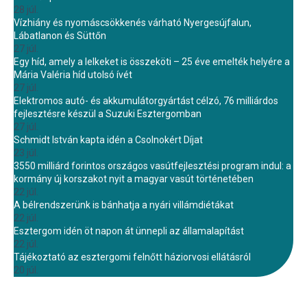
28 júl.
Vízhiány és nyomáscsökkenés várható Nyergesújfalun,
Lábatlanon és Süttőn
27 júl.
Egy híd, amely a lelkeket is összeköti – 25 éve emelték helyére a
Mária Valéria híd utolsó ívét
27 júl.
Elektromos autó- és akkumulátorgyártást célzó, 76 milliárdos
fejlesztésre készül a Suzuki Esztergomban
27 júl.
Schmidt István kapta idén a Csolnokért Díjat
23 júl.
3550 milliárd forintos országos vasútfejlesztési program indul: a
kormány új korszakot nyit a magyar vasút történetében
22 júl.
A bélrendszerünk is bánhatja a nyári villámdiétákat
22 júl.
Esztergom idén öt napon át ünnepli az államalapítást
22 júl.
Tájékoztató az esztergomi felnőtt háziorvosi ellátásról
20 júl.