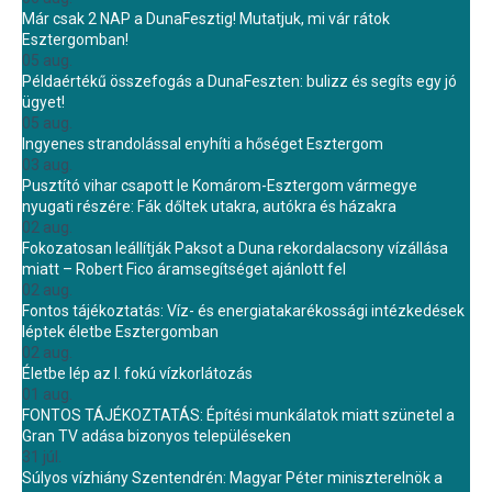
Már csak 2 NAP a DunaFesztig! Mutatjuk, mi vár rátok
Esztergomban!
05 aug.
Példaértékű összefogás a DunaFeszten: bulizz és segíts egy jó
ügyet!
05 aug.
Ingyenes strandolással enyhíti a hőséget Esztergom
03 aug.
Pusztító vihar csapott le Komárom-Esztergom vármegye
nyugati részére: Fák dőltek utakra, autókra és házakra
02 aug.
Fokozatosan leállítják Paksot a Duna rekordalacsony vízállása
miatt – Robert Fico áramsegítséget ajánlott fel
02 aug.
Fontos tájékoztatás: Víz- és energiatakarékossági intézkedések
léptek életbe Esztergomban
02 aug.
Életbe lép az I. fokú vízkorlátozás
01 aug.
FONTOS TÁJÉKOZTATÁS: Építési munkálatok miatt szünetel a
Gran TV adása bizonyos településeken
31 júl.
Súlyos vízhiány Szentendrén: Magyar Péter miniszterelnök a