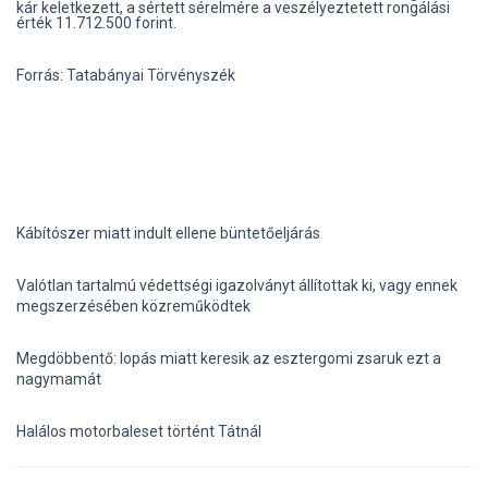
kár keletkezett, a sértett sérelmére a veszélyeztetett rongálási
érték 11.712.500 forint.
Forrás: Tatabányai Törvényszék
Kábítószer miatt indult ellene büntetőeljárás
Valótlan tartalmú védettségi igazolványt állítottak ki, vagy ennek
megszerzésében közreműködtek
Megdöbbentő: lopás miatt keresik az esztergomi zsaruk ezt a
nagymamát
Halálos motorbaleset történt Tátnál