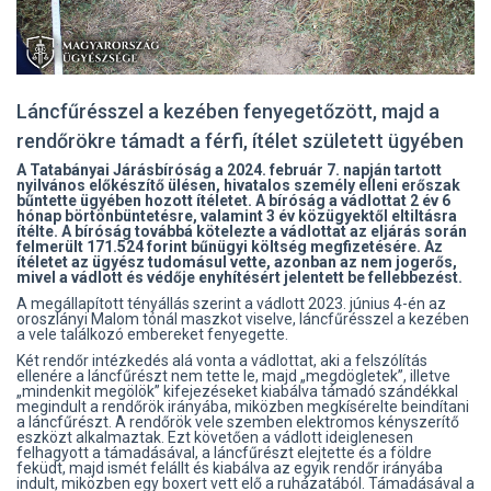
Láncfűrésszel a kezében fenyegetőzött, majd a
rendőrökre támadt a férfi, ítélet született ügyében
A Tatabányai Járásbíróság a 2024. február 7. napján tartott
nyilvános előkészítő ülésen, hivatalos személy elleni erőszak
bűntette ügyében hozott ítéletet. A bíróság a vádlottat 2 év 6
hónap börtönbüntetésre, valamint 3 év közügyektől eltiltásra
ítélte. A bíróság továbbá kötelezte a vádlottat az eljárás során
felmerült 171.524 forint bűnügyi költség megfizetésére. Az
ítéletet az ügyész tudomásul vette, azonban az nem jogerős,
mivel a vádlott és védője enyhítésért jelentett be fellebbezést.
A megállapított tényállás szerint a vádlott 2023. június 4-én az
oroszlányi Malom tónál maszkot viselve, láncfűrésszel a kezében
a vele találkozó embereket fenyegette.
Két rendőr intézkedés alá vonta a vádlottat, aki a felszólítás
ellenére a láncfűrészt nem tette le, majd „megdögletek”, illetve
„mindenkit megölök” kifejezéseket kiabálva támadó szándékkal
megindult a rendőrök irányába, miközben megkísérelte beindítani
a láncfűrészt. A rendőrök vele szemben elektromos kényszerítő
eszközt alkalmaztak. Ezt követően a vádlott ideiglenesen
felhagyott a támadásával, a láncfűrészt elejtette és a földre
feküdt, majd ismét felállt és kiabálva az egyik rendőr irányába
indult, miközben egy boxert vett elő a ruházatából. Támadásával a