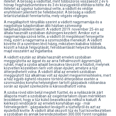
ítéletet. A bíróság a vádlottat, mint többszörös visszaesőt 2 év 6
hónap fegyházbüntetésre és 3 év közügyektől eltiltásra ítélte. Az
ítéletet az ügyész tudomásul vette, a vádlott és védője
enyhítésért jelentett be fellebbezést. A bíróság a vádlott
letartóztatását fenntartotta, mely végzés végleges.
A megállapított tényállás szerint a vádlott nagymamája és a
nagybátyja tulajdonában álló házban szívességi
lakáshasználóként lakott. A vádlott 2019. november 25-én az
általa használt szobában dühöngeni kezdett. Amikor ezt a
nagymamája szóvá tette, a vádlott őt megöléssel fenyegette
meg, ezért a nagymama a szomszédba menekült. A vádlott
követte őt a szemben lévő házig, miközben kiabálva többek
között a házuk felgyújtását, felrobbantását helyezte kilátásba,
majd visszatért az ingatlanba.
A vádlott ezután az általa használt emeleti szobában
meggyújtotta az ágyat és az arra felhalmozott ágyneműjét,
ruháit, majd a szoba ajtaját becsukva távozott a házból, melynek
közvetlen közelében nem volt olyan épület, amelyre a tűz
átterjedhetett volna. A vádlott által az emeleti szobában
meggyújtott tűz alkalmas volt az épület megsemmisítésére, mert
a ház egyéb éghető részeire történő átterjedése esetén a
szomszédos konyha helyiségben tartott gázpalack robbanása
során az épület szerkezete is károsodhatott volna.
A szoba rövid időn belül megtelt füsttel, és a nyílászárók zárt
állapota miatt a szobában az oxigéntartalom olyan mértékben
lecsökkent, hogy a tűz külső beavatkozás nélkül is kialudt. A
kiérkező rendőrjárőr az emeleti konyhában egy - már
felmelegedett - gázpalackot levágott a tűzhelyről és azt az
épületből kivitte. A vádlott által okozott tűz és füst következtében
a szobában és annak berendezésében 300.000 forint rongálási