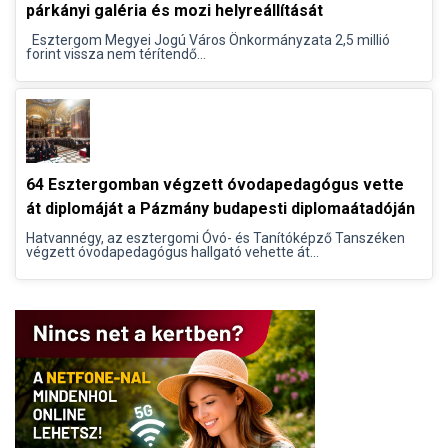
párkányi galéria és mozi helyreállítását
Esztergom Megyei Jogú Város Önkormányzata 2,5 millió
forint vissza nem térítendő...
64 Esztergomban végzett óvodapedagógus vette
át diplomáját a Pázmány budapesti diplomaátadóján
Hatvannégy, az esztergomi Óvó- és Tanítóképző Tanszéken
végzett óvodapedagógus hallgató vehette át...