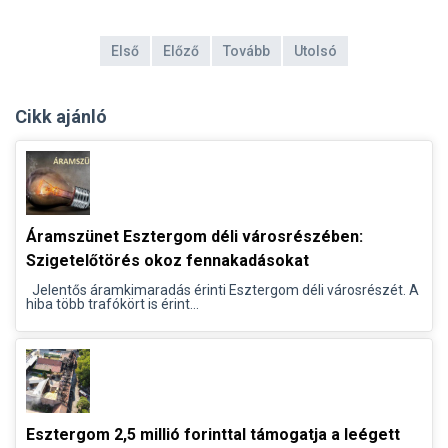
Első
Előző
Tovább
Utolsó
Cikk ajánló
Áramszünet Esztergom déli városrészében:
Szigetelőtörés okoz fennakadásokat
Jelentős áramkimaradás érinti Esztergom déli városrészét. A
hiba több trafókört is érint...
Esztergom 2,5 millió forinttal támogatja a leégett