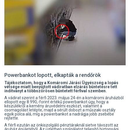
Powerbankot lopott, elkapták a rendőrök
Tájékoztatom, hogy a Komáromi Járási Ügyészség a lopás
vétsége miatt benyújtott vádiratban elzárás büntetésre tett
indítványt a többszörösen büntetett férfival szemben.
A vádirat szerint a férfi 2023. május 24-én a komáromi áruházból
ellopott egy 8.990,-forint értékű powerbankot úgy, hogy a
készülékről a kemény áruvédelmi eszközt, valamint a
csomagolást letépte, majd a sérült dobozt a műszaki osztály
egyik polca alá, míg a powerbankot a nadrágja jobb zsebébe
rejtette.
A férfi ezután az önkiszolgáló pénztáraknál sietve távozott az
áruház épületéből. Az üzletben szolgálatot teljesítő biztonsági