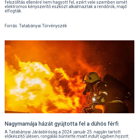
felszólítás ellenére nem hagyott fel, ezért vele szemben ismét
elektromos kényszerítő eszközt alkalmaztak a rendőrök, majd
elfogták.
Forrás: Tatabányai Törvényszék
Nagymamája házát gyújtotta fel a dühös férfi
A Tatabányai Járásbíróság a 2024. január 25. napján tartott
előkészítő ülésen, rongálás bűntette miatt indult ügyben hozott