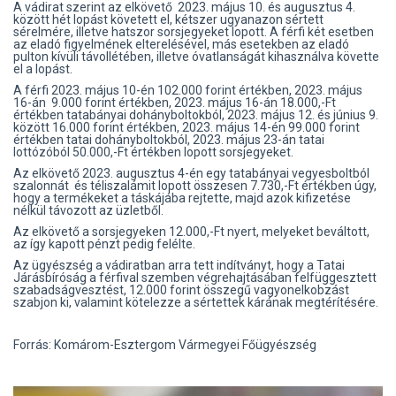
A vádirat szerint az elkövető 2023. május 10. és augusztus 4.
között hét lopást követett el, kétszer ugyanazon sértett
sérelmére, illetve hatszor sorsjegyeket lopott. A férfi két esetben
az eladó figyelmének elterelésével, más esetekben az eladó
pulton kívüli távollétében, illetve óvatlanságát kihasználva követte
el a lopást.
A férfi 2023. május 10-én 102.000 forint értékben, 2023. május
16-án 9.000 forint értékben, 2023. május 16-án 18.000,-Ft
értékben tatabányai dohányboltokból, 2023. május 12. és június 9.
között 16.000 forint értékben, 2023. május 14-én 99.000 forint
értékben tatai dohányboltokból, 2023. május 23-án tatai
lottózóból 50.000,-Ft értékben lopott sorsjegyeket.
Az elkövető 2023. augusztus 4-én egy tatabányai vegyesboltból
szalonnát és téliszalámit lopott összesen 7.730,-Ft értékben úgy,
hogy a termékeket a táskájába rejtette, majd azok kifizetése
nélkül távozott az üzletből.
Az elkövető a sorsjegyeken 12.000,-Ft nyert, melyeket beváltott,
az így kapott pénzt pedig felélte.
Az ügyészség a vádiratban arra tett indítványt, hogy a Tatai
Járásbíróság a férfival szemben végrehajtásában felfüggesztett
szabadságvesztést, 12.000 forint összegű vagyonelkobzást
szabjon ki, valamint kötelezze a sértettek kárának megtérítésére.
Forrás: Komárom-Esztergom Vármegyei Főügyészség