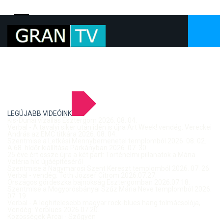
LEGÚJABB VIDEÓINK
Kis-Dunai vízállás Esztergom 2026. 08. 04.
Verbal - A tavalyi siker után idén is újra Art Week! vendég: Vereckei
András az EMC titkára 2026. 08. 04.
Szentmise a Letkési Mennybemenetel templomból 2026. 08. 02.
A 68. hídőr kiállítása Párkányban 2026. 07. 30.
25 éve ért össze újra a két part: Történelmi pillanatok a Mária
Valéria híd újjáépítéséről
Szentmise a Nagymarosi Szent Kereszt templomból 2026. 07. 26.
Verbal - vendég: Tóth József Citrom 2026.07.27.
Országos gördeszka bajnokság Esztergomban 2026.07.18.
Szentmise a Mogyorósbányai Szűz Mária Neve templomból 2026.
07. 19.
Verbal - A leghitelesebb magyar rock-blues hang tolmácsolója,
Vendég: Yerblues 2026.07.20.
Közösségek Arcai - Szőgyén