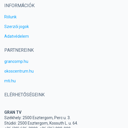
INFORMÁCIÓK
Rólunk
Szerzői jogok
Adatvédelem
PARTNEREINK
grancomp.hu
okoscentrum.hu
mti.hu
ELÉRHETŐSÉGEINK
GRAN TV
Székhely: 2500 Esztergom, Perc u. 3.
Stúdió: 2500 Esztergom, Kossuth L. u. 64.