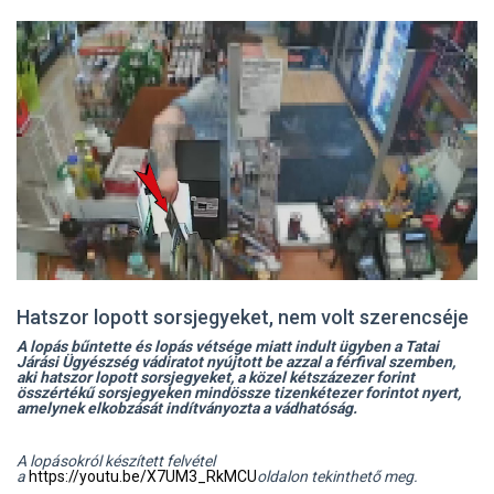
Hatszor lopott sorsjegyeket, nem volt szerencséje
A lopás bűntette és lopás vétsége miatt indult ügyben a Tatai
Járási Ügyészség vádiratot nyújtott be azzal a férfival szemben,
aki hatszor lopott sorsjegyeket, a közel kétszázezer forint
összértékű sorsjegyeken mindössze tizenkétezer forintot nyert,
amelynek elkobzását indítványozta a vádhatóság.
A lopásokról készített felvétel
a
https://youtu.be/X7UM3_RkMCU
oldalon tekinthető meg.