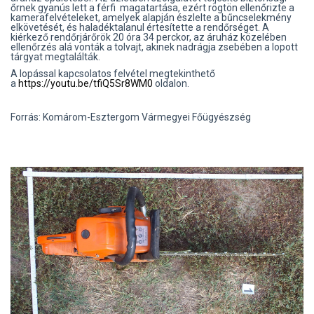
őrnek gyanús lett a férfi magatartása, ezért rögtön ellenőrizte a
kamerafelvételeket, amelyek alapján észlelte a bűncselekmény
elkövetését, és haladéktalanul értesítette a rendőrséget. A
kiérkező rendőrjárőrök 20 óra 34 perckor, az áruház közelében
ellenőrzés alá vonták a tolvajt, akinek nadrágja zsebében a lopott
tárgyat megtalálták.
A lopással kapcsolatos felvétel megtekinthető
a
https://youtu.be/tfiQ5Sr8WM0
oldalon.
Forrás: Komárom-Esztergom Vármegyei Főügyészség