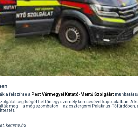
ben
ák a felszínre a
Pest Vármegyei Kutató-Mentő Szolgálat
munkatársa
lgálat segítségét hétfőn egy személy keresésével kapcsolatban. A k
lálták meg – a még szombaton – az esztergomi Palatinus-Tófürdőben, 
lttestét.
lat, kemma.hu