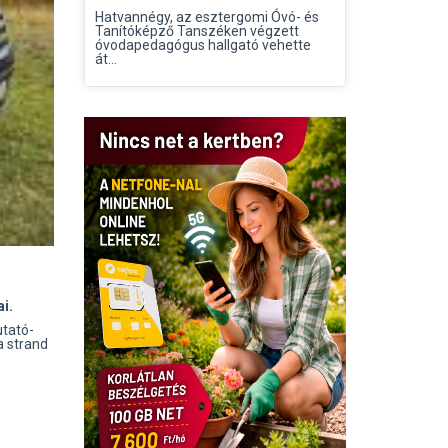
Hatvannégy, az esztergomi Óvó- és
Tanítóképző Tanszéken végzett
óvodapedagógus hallgató vehette
át...
i.
utató-
a strand