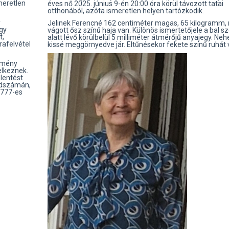
meretlen
éves nő 2025. június 9-én 20:00 óra körül távozott tatai
otthonából, azóta ismeretlen helyen tartózkodik.
y
Jelinek Ferencné 162 centiméter magas, 65 kilogramm, 
gy
vágott ősz színű haja van. Különös ismertetőjele a bal 
t,
alatt lévő körülbelül 5 milliméter átmérőjű anyajegy. Ne
afelvétel
kissé meggörnyedve jár. Eltűnésekor fekete színű ruhát v
ekmény
elkeznek.
lentést
ldszámán,
-777-es