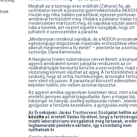
itányság
Meghalt az a tizenegy éves erdőháti (Záhorie) fiú, aki
szombaton került a pozsonyi gyermekkórházba (NÚDCH
sének
miután egy ritka, halálos parazitával, egészen pontosan
amőbával fertőződött meg. Utoljára a párkányi Vadas f
medencéiben mártózott meg, és napokkal ezután jelen
nála a tünetek, azt viszont egyelőre vizsgálják, hogy ott
juthatott-e szervezetébe a parazita.
„Mindannyian rendkívül sajnáljuk, de a NÚDCH orvosaina
egészségügyi dolgozóinak maximális erőfeszítései elle
sikerült megmenteni a fiú életét” – jelentette be a kórhá
szóvivője, Dana Kamenická.
A Naegleria fowleri tudományos névvel illetett, a közny
agyevő amőbaként ismert parazita rendszerint az orr
nyálkahártyáján keresztül kerül be a szervezetbe, majd
viszonylag könnyen eljuthat az agyig. A fertőződéshez a
szükség, hogy az orrba, homloküregbe, arcüregbe fertőz
nem steril víz jusson. A parazita jól klórozott édesvízben
képtelen túlélni, sós vízben azonnal elpusztul.
Az agyevő amőba ugyanolyan tüneteket okoz, mint a bak
eredetű gennyes agyhártyagyulladás. Ilyen a magas láz,
hányinger és hányás, esetleg epilepsziás roham. Jelenle
gyógyszer a fertőzés kezelésére, a gyógyulási esély min
Az Érsekújvári Járási Tisztiorvosi Szolgálat hétfőn az
közölte
az érintett Vadas fürdővel, hogy a fertőzésgy
miatti laboratóriumi vizsgálatok még tartanak, ered
leghamarabb péntekre várható, így szombatig nem
nyithatnak ki.
Forrás: dorogimedence.hu