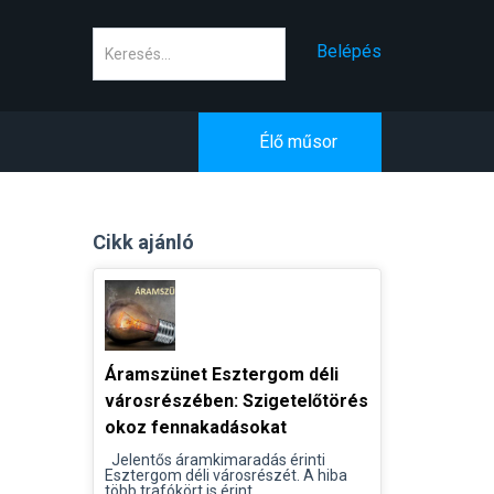
Keresés
Belépés
Élő műsor
Cikk ajánló
Áramszünet Esztergom déli
városrészében: Szigetelőtörés
okoz fennakadásokat
Jelentős áramkimaradás érinti
Esztergom déli városrészét. A hiba
több trafókört is érint...