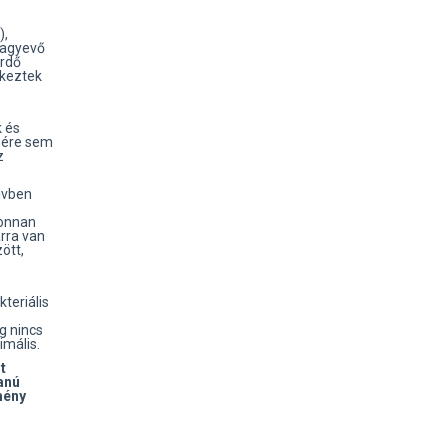
),
 agyevő
ürdő
tkeztek
k és
nére sem
z
elvben
 onnan
rra van
ött,
teriális
g nincs
imális.
t
anú
mény