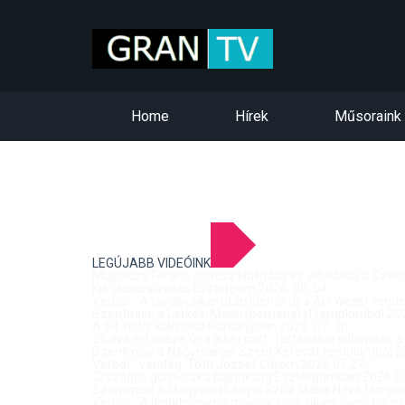
Home
Hírek
Műsoraink
LEGÚJABB VIDEÓINK
Mujdricza Ferenc építész kiállítása és előadása a Sze
Kis-dunai vízállás Esztergom 2026. 08. 04.
Verbal - A tavalyi siker után idén is újra Art Week! ven
Szentmise a Letkési Mennybemenetel templomból 2026
A 68. hídőr kiállítása Párkányban 2026. 07. 30.
25 éve ért össze újra a két part: Történelmi pillanatok a
Szentmise a Nagymarosi Szent Kereszt templomból 20
Verbal - vendég: Tóth József Citrom 2026.07.27.
Országos gördeszka bajnokság Esztergomban 2026.07
Szentmise a Mogyorósbányai Szűz Mária Neve templom
Verbal - A leghitelesebb magyar rock-blues hang tolmá