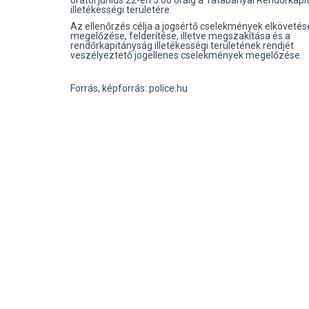
órától június 22-én 5.00 óráig a Tatabányai Rendőrkap
illetékességi területére.
Az ellenőrzés célja a jogsértő cselekmények elköveté
megelőzése, felderítése, illetve megszakítása és a
rendőrkapitányság illetékességi területének rendjét
veszélyeztető jogellenes cselekmények megelőzése.
Forrás, képforrás: police.hu