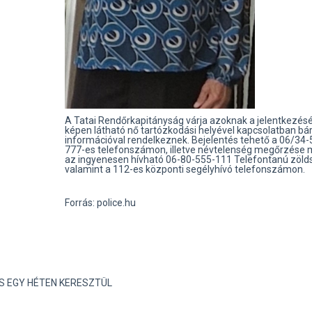
A Tatai Rendőrkapitányság várja azoknak a jelentkezését
képen látható nő tartózkodási helyével kapcsolatban bá
információval rendelkeznek. Bejelentés tehető a 06/34-
777-es telefonszámon, illetve névtelenség megőrzése m
az ingyenesen hívható 06-80-555-111 Telefontanú zöl
valamint a 112-es központi segélyhívó telefonszámon.
Forrás: police.hu
S EGY HÉTEN KERESZTÜL