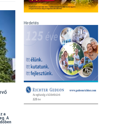
Hirdetés
evő
z a
eg. A
rdőben