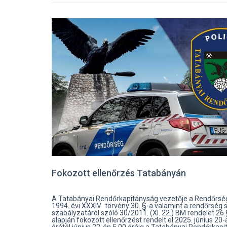
Fokozott ellenőrzés Tatabányán
A Tatabányai Rendőrkapitányság vezetője a Rendőrség
1994. évi XXXIV. törvény 30. §-a valamint a rendőrség s
szabályzatáról szóló 30/2011. (XI. 22.) BM rendelet 26
alapján fokozott ellenőrzést rendelt el 2025. június 20