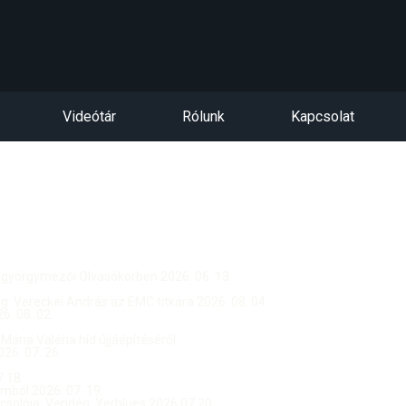
Videótár
Rólunk
Kapcsolat
ntgyörgymezői Olvasókörben 2026. 06. 13.
dég: Vereckei András az EMC titkára 2026. 08. 04.
. 08. 02.
 Mária Valéria híd újjáépítéséről
26. 07. 26.
.18.
ból 2026. 07. 19.
csolója, Vendég: Yerblues 2026.07.20.