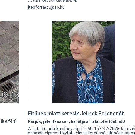
Képforrás: ujszo.hu
Eltűnés miatt keresik Jelinek Ferencnét
 a férfi
Kérjük, jelentkezzen, ha látja a Tatáról eltűnt nőt!
A Tatai Rendőrkapitányság 11050-157/47/2025. körözé
számon eljárást folytat Jelinek Ferencné eltűnése kapcs