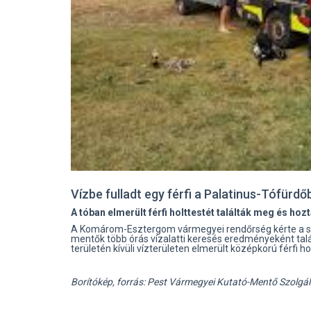
Vízbe fulladt egy férfi a Palatinus-Tófürdő
A tóban elmerült férfi holttestét találták meg és hozt
A Komárom-Esztergom vármegyei rendőrség kérte a szo
mentők több órás vízalatti keresés eredményeként ta
területén kívüli vízterületen elmerült középkorú férfi ho
Borítókép, forrás: Pest Vármegyei Kutató-Mentő Szolgá