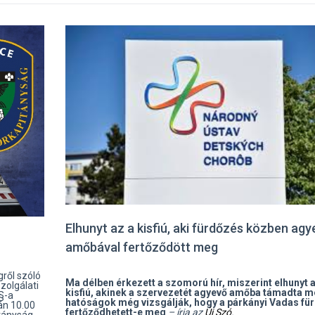
Elhunyt az a kisfiú, aki fürdőzés közben agy
amőbával fertőződött meg
ről szóló
Ma délben érkezett a szomorú hír, miszerint elhunyt a
zolgálati
kisfiú, akinek a szervezetét agyevő amőba támadta m
.§-a
hatóságok még vizsgálják, hogy a párkányi Vadas fü
-án 10.00
fertőződhetett-e meg
– írja az
Új Szó
.