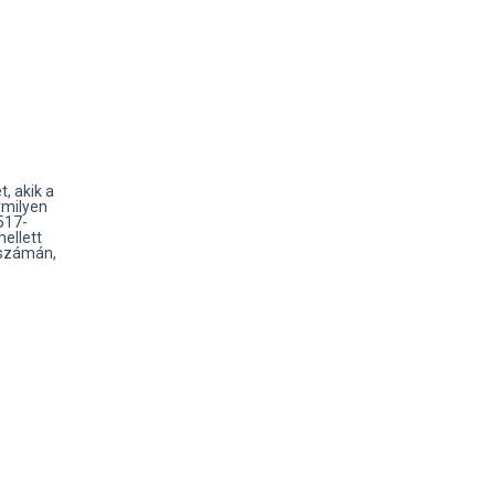
, akik a
rmilyen
517-
ellett
dszámán,