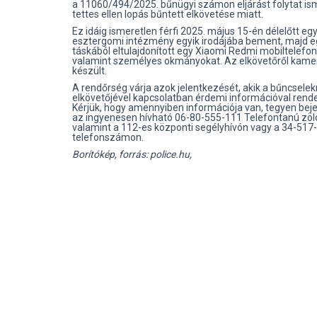
a 11060/494/2025. bűnügyi számon eljárást folytat is
tettes ellen lopás bűntett elkövetése miatt.
Ez idáig ismeretlen férfi 2025. május 15-én délelőtt eg
esztergomi intézmény egyik irodájába bement, majd e
táskából eltulajdonított egy Xiaomi Redmi mobiltelefon
valamint személyes okmányokat. Az elkövetőről kamer
készült.
A rendőrség várja azok jelentkezését, akik a bűncsel
elkövetőjével kapcsolatban érdemi információval rend
Kérjük, hogy amennyiben információja van, tegyen beje
az ingyenesen hívható 06-80-555-111 Telefontanú zö
valamint a 112-es központi segélyhívón vagy a 34-517
telefonszámon.
Borítókép, forrás: police.hu,