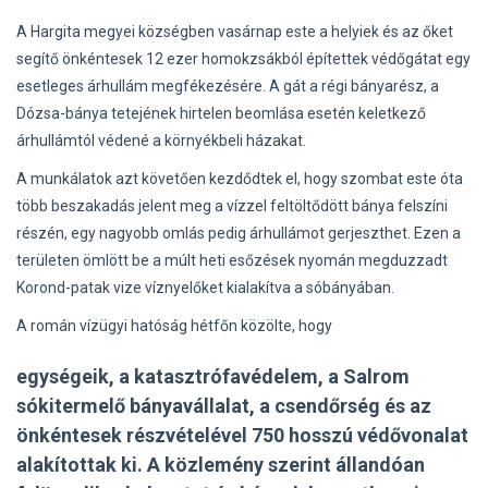
A Hargita megyei községben vasárnap este a helyiek és az őket
segítő önkéntesek 12 ezer homokzsákból építettek védőgátat egy
esetleges árhullám megfékezésére. A gát a régi bányarész, a
Dózsa-bánya tetejének hirtelen beomlása esetén keletkező
árhullámtól védené a környékbeli házakat.
A munkálatok azt követően kezdődtek el, hogy szombat este óta
több beszakadás jelent meg a vízzel feltöltődött bánya felszíni
részén, egy nagyobb omlás pedig árhullámot gerjeszthet. Ezen a
területen ömlött be a múlt heti esőzések nyomán megduzzadt
Korond-patak vize víznyelőket kialakítva a sóbányában.
A román vízügyi hatóság hétfőn közölte, hogy
egységeik, a katasztrófavédelem, a Salrom
sókitermelő bányavállalat, a csendőrség és az
önkéntesek részvételével 750 hosszú védővonalat
alakítottak ki. A közlemény szerint állandóan