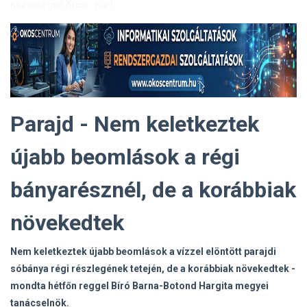
Közösségek Arcai - Kürt
Parajd - Nem keletkeztek
újabb beomlások a régi
bányarésznél, de a korábbiak
növekedtek
Nem keletkeztek újabb beomlások a vízzel elöntött parajdi
sóbánya régi részlegének tetején, de a korábbiak növekedtek -
mondta hétfőn reggel Bíró Barna-Botond Hargita megyei
tanácselnök.