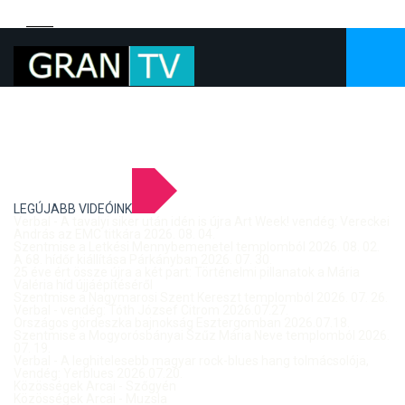
LEGÚJABB VIDEÓINK
Verbal - A tavalyi siker után idén is újra Art Week! vendég: Vereckei
András az EMC titkára 2026. 08. 04.
Szentmise a Letkési Mennybemenetel templomból 2026. 08. 02.
A 68. hídőr kiállítása Párkányban 2026. 07. 30.
25 éve ért össze újra a két part: Történelmi pillanatok a Mária
Valéria híd újjáépítéséről
Szentmise a Nagymarosi Szent Kereszt templomból 2026. 07. 26.
Verbal - vendég: Tóth József Citrom 2026.07.27.
Országos gördeszka bajnokság Esztergomban 2026.07.18.
Szentmise a Mogyorósbányai Szűz Mária Neve templomból 2026.
07. 19.
Verbal - A leghitelesebb magyar rock-blues hang tolmácsolója,
Vendég: Yerblues 2026.07.20.
Közösségek Arcai - Szőgyén
Közösségek Arcai - Muzsla