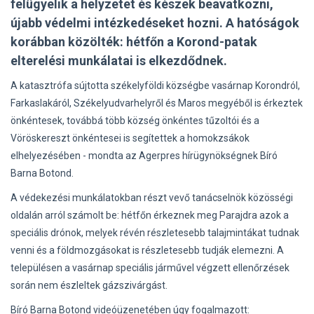
felügyelik a helyzetet és készek beavatkozni,
újabb védelmi intézkedéseket hozni. A hatóságok
korábban közölték: hétfőn a Korond-patak
elterelési munkálatai is elkezdődnek.
A katasztrófa sújtotta székelyföldi községbe vasárnap Korondról,
Farkaslakáról, Székelyudvarhelyről és Maros megyéből is érkeztek
önkéntesek, továbbá több község önkéntes tűzoltói és a
Vöröskereszt önkéntesei is segítettek a homokzsákok
elhelyezésében - mondta az Agerpres hírügynökségnek Bíró
Barna Botond.
A védekezési munkálatokban részt vevő tanácselnök közösségi
oldalán arról számolt be: hétfőn érkeznek meg Parajdra azok a
speciális drónok, melyek révén részletesebb talajmintákat tudnak
venni és a földmozgásokat is részletesebb tudják elemezni. A
településen a vasárnap speciális járművel végzett ellenőrzések
során nem észleltek gázszivárgást.
Bíró Barna Botond videóüzenetében úgy fogalmazott: