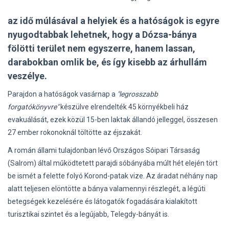
az idő múlásával a helyiek és a hatóságok is egyre
nyugodtabbak lehetnek, hogy a Dózsa-bánya
fölötti terület nem egyszerre, hanem lassan,
darabokban omlik be, és így kisebb az árhullám
veszélye.
Parajdon a hatóságok vasárnap a
"legrosszabb
forgatókönyvre"
készülve elrendelték 45 környékbeli ház
evakuálását, ezek közül 15-ben laktak állandó jelleggel, összesen
27 ember rokonoknál töltötte az éjszakát.
A román állami tulajdonban lévő Országos Sóipari Társaság
(Salrom) által működtetett parajdi sóbányába múlt hét elején tört
be ismét a felette folyó Korond-patak vize. Az áradat néhány nap
alatt teljesen elöntötte a bánya valamennyi részlegét, a légúti
betegségek kezelésére és látogatók fogadására kialakított
turisztikai szintet és a legújabb, Telegdy-bányát is.