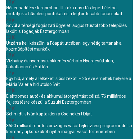
30 júl.
Hőségriadó Esztergomban: III. fokú riasztás lépett életbe,
mutatjuk a hűsölési pontokat és a legfontosabb tanácsokat
30 júl.
Bővül a térségi fogászati ügyelet: augusztustól több település
lakóit is fogadják Esztergomban
30 júl.
Útzárra kell készülni a Főapát utcában: egy hétig tartanak a
közműépítési munkák
28 júl.
Vízhiány és nyomáscsökkenés várható Nyergesújfalun,
Lábatlanon és Süttőn
27 júl.
Egy híd, amely a lelkeket is összeköti – 25 éve emelték helyére a
Mária Valéria híd utolsó ívét
27 júl.
Elektromos autó- és akkumulátorgyártást célzó, 76 milliárdos
fejlesztésre készül a Suzuki Esztergomban
27 júl.
Schmidt István kapta idén a Csolnokért Díjat
23 júl.
3550 milliárd forintos országos vasútfejlesztési program indul: a
kormány új korszakot nyit a magyar vasút történetében
22 júl.