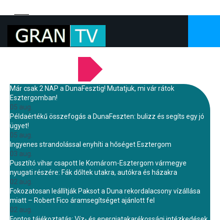
LEGFRISSEBB HÍREINK
Már csak 2 NAP a DunaFesztig! Mutatjuk, mi vár rátok
Esztergomban!
05 aug.
Példaértékű összefogás a DunaFeszten: bulizz és segíts egy jó
ügyet!
05 aug.
Ingyenes strandolással enyhíti a hőséget Esztergom
03 aug.
Pusztító vihar csapott le Komárom-Esztergom vármegye
nyugati részére: Fák dőltek utakra, autókra és házakra
02 aug.
Fokozatosan leállítják Paksot a Duna rekordalacsony vízállása
miatt – Robert Fico áramsegítséget ajánlott fel
02 aug.
Fontos tájékoztatás: Víz- és energiatakarékossági intézkedések