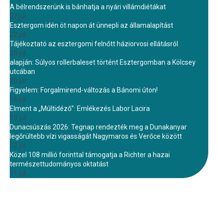
A bélrendszerünk is bánhatja a nyári villámdiétákat
22 júl.
Esztergom idén öt napon át ünnepli az államalapítást
22 júl.
Tájékoztató az esztergomi felnőtt háziorvosi ellátásról
20 júl.
alapján: Súlyos rollerbaleset történt Esztergomban a Kölcsey
utcában
20 júl.
Figyelem: Forgalmirend-változás a Bánomi úton!
16 júl.
Elment a „Múltidéző”: Emlékezés Labor Lacira
13 júl.
Dunacsúszás 2026: Tegnap rendezték meg a Dunakanyar
legőrültebb vízi vigasságát Nagymaros és Verőce között
12 júl.
Közel 108 millió forinttal támogatja a Richter a hazai
természettudományos oktatást
11 júl.