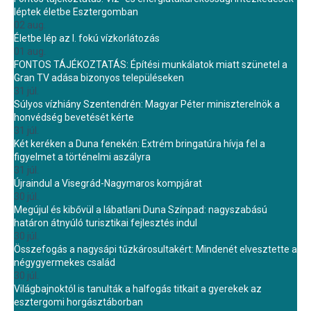
léptek életbe Esztergomban
02 aug.
Életbe lép az I. fokú vízkorlátozás
01 aug.
FONTOS TÁJÉKOZTATÁS: Építési munkálatok miatt szünetel a
Gran TV adása bizonyos településeken
31 júl.
Súlyos vízhiány Szentendrén: Magyar Péter miniszterelnök a
honvédség bevetését kérte
31 júl.
Két keréken a Duna fenekén: Extrém bringatúra hívja fel a
figyelmet a történelmi aszályra
31 júl.
Újraindul a Visegrád-Nagymaros kompjárat
30 júl.
Megújul és kibővül a lábatlani Duna Színpad: nagyszabású
határon átnyúló turisztikai fejlesztés indul
30 júl.
Összefogás a nagysápi tűzkárosultakért: Mindenét elvesztette a
négygyermekes család
30 júl.
Világbajnoktól is tanulták a halfogás titkait a gyerekek az
esztergomi horgásztáborban